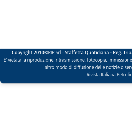
Copyright 2010
©RIP Srl -
Staffetta Quotidiana - Reg. Tri
E' vietata la riproduzione, ritrasmissione, fotocopia, immissione 
altro modo di diffusione delle notizie o ser
Rivista Italiana Petrol