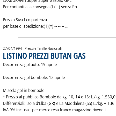
CARBURANTI Super Super Gasolio GPL
Per contanti alla consegna (L/lt.) senza Pb
Prezzo Siva f.co partenza
Leggi tutta la notizia: 'L
per base di spedizione:(1)(*) -- -- -- ...
27/04/1994
- Prezzi e Tariffe Nazionali
LISTINO PREZZI BUTAN GAS
. Pubblicata mercoledì 2
Decorrenza gpl auto: 19 aprile
Decorrenza gpl bombole: 12 aprile
Miscela gpl in bombole
* Prezzo al pubblico Bombole da kg. 10, 14 e 15: L./kg. 1.550,
Differenziali: Isola d'Elba (GR) e La Maddalena (SS) L./kg. + 136
Leg
IVA 9% inclusa - per merce resa franco magazzino rivendit...