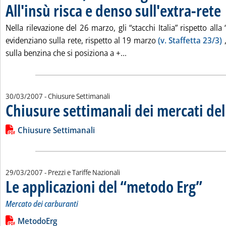
All'insù risca e denso sull'extra-rete
. 
Nella rilevazione del 26 marzo, gli “stacchi Italia” rispetto all
evidenziano sulla rete, rispetto al 19 marzo
(v. Staffetta 23/3)
,
Leggi tutta la notizia: 'Stacc
sulla benzina che si posiziona a +...
30/03/2007
- Chiusure Settimanali
Chiusure settimanali dei mercati de
Leggi tutta la notizia: 'Chiusure settimanali dei mercati del 
Lista allegati PDF alla notizia
Chiusure Settimanali
29/03/2007
- Prezzi e Tariffe Nazionali
Le applicazioni del “metodo Erg”
. Sottotit
. Pubblic
Mercato dei carburanti
Leggi tutta la notizia: 'Le applicazioni del “metodo Erg”'
Lista allegati PDF alla notizia
MetodoErg