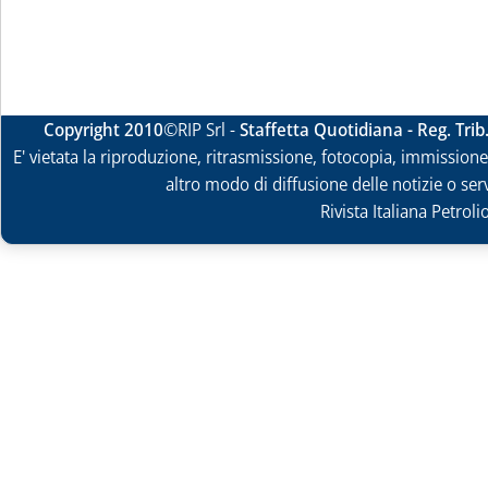
Copyright 2010
©RIP Srl -
Staffetta Quotidiana - Reg. Tri
E' vietata la riproduzione, ritrasmissione, fotocopia, immissione 
altro modo di diffusione delle notizie o ser
Rivista Italiana Petrol