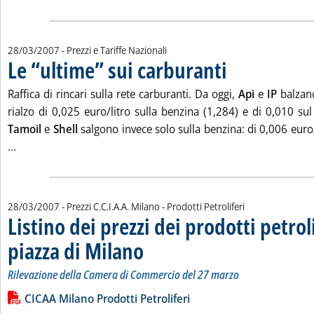
28/03/2007
- Prezzi e Tariffe Nazionali
Le “ultime” sui carburanti
. Pubblicata mercoledì 28
Raffica di rincari sulla rete carburanti. Da oggi,
Api
e
IP
balzano
rialzo di 0,025 euro/litro sulla benzina (1,284) e di 0,010 su
Tamoil
e
Shell
salgono invece solo sulla benzina: di 0,006 euro/
Leggi tutta la notizia: 'Le “ultime” sui carburanti'
...
28/03/2007
- Prezzi C.C.I.A.A. Milano - Prodotti Petroliferi
Listino dei prezzi dei prodotti petroli
piazza di Milano
. Sottotitolo: Rilevazione della Camera di Commerc
. Pubblicata mercoledì 28 marzo 2007 alle 14.51.
Rilevazione della Camera di Commercio del 27 marzo
Leggi tutta la notizia: 'Listino dei prezzi dei prodotti petrolife
Lista allegati PDF alla notizia
CICAA Milano Prodotti Petroliferi