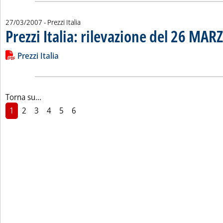
27/03/2007
- Prezzi Italia
Prezzi Italia: rilevazione del 26 MAR
Leggi tutta la notizia: 'Prezzi Italia: rilevazione del 26 MARZO
Lista allegati PDF alla notizia
Prezzi Italia
Torna su...
1
2
3
4
5
6