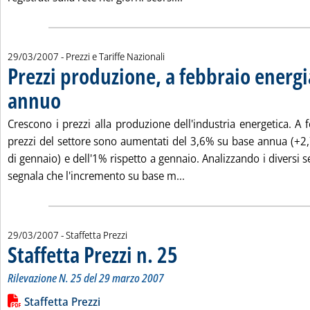
29/03/2007
- Prezzi e Tariffe Nazionali
Prezzi produzione, a febbraio energ
annuo
. Pubblicata giovedì 29 marzo 2007 alle 15.52.
Crescono i prezzi alla produzione dell'industria energetica. A feb
prezzi del settore sono aumentati del 3,6% su base annua (+2,
di gennaio) e dell'1% rispetto a gennaio. Analizzando i diversi se
Leggi tutta la notizia: '
segnala che l'incremento su base m...
29/03/2007
- Staffetta Prezzi
Staffetta Prezzi n. 25
. Sottotitolo: Rilevazione N. 25 del 29 
. Pubblicata giovedì 29 marzo 2007 alle
Rilevazione N. 25 del 29 marzo 2007
Leggi tutta la notizia: 'Staffetta Prezzi n. 25'
Lista allegati PDF alla notizia
Staffetta Prezzi