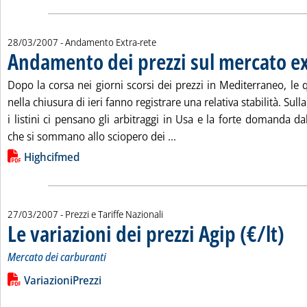
28/03/2007
- Andamento Extra-rete
Andamento dei prezzi sul mercato ex
Dopo la corsa nei giorni scorsi dei prezzi in Mediterraneo, le 
nella chiusura di ieri fanno registrare una relativa stabilità. Su
i listini ci pensano gli arbitraggi in Usa e la forte domanda dal
Leggi tutta la notizia: 'An
che si sommano allo sciopero dei ...
Lista allegati PDF alla notizia
Highcifmed
27/03/2007
- Prezzi e Tariffe Nazionali
Le variazioni dei prezzi Agip (€/lt)
. Sotto
. Pubb
Mercato dei carburanti
Leggi tutta la notizia: 'Le variazioni dei prezzi Agip (€/lt)'
Lista allegati PDF alla notizia
VariazioniPrezzi