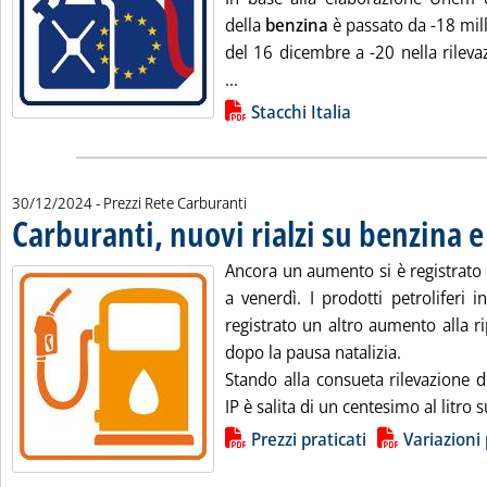
della
benzina
è passato da -18 mill
del 16 dicembre a -20 nella rilev
Leggi tutta la notizia: '"Stacchi 
...
Lista allegati PDF alla notizia
Stacchi Italia
30/12/2024
- Prezzi Rete Carburanti
Carburanti, nuovi rialzi su benzina e
Ancora un aumento si è registrato 
a venerdì. I prodotti petroliferi
registrato un altro aumento alla r
dopo la pausa natalizia.
Stando alla consueta rilevazione d
IP è salita di un centesimo al litro su
Lista allegati PDF alla notizia
Prezzi praticati
Variazioni 