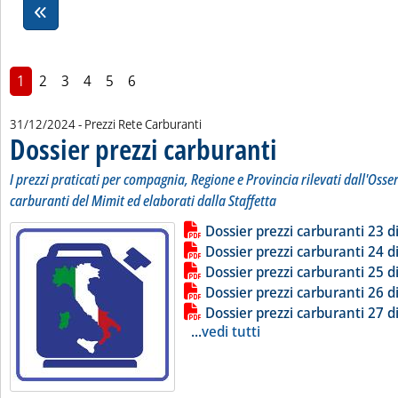
1
2
3
4
5
6
31/12/2024
- Prezzi Rete Carburanti
Dossier prezzi carburanti
. Sottotitolo: I prezzi pratic
. Pubblicata martedì 31 dic
I prezzi praticati per compagnia, Regione e Provincia rilevati dall'Osse
carburanti del Mimit ed elaborati dalla Staffetta
Lista allegati PDF alla notizia
Leggi tutta la notizia: 'Dossier pr
Dossier prezzi carburanti 23 
Dossier prezzi carburanti 24 
Dossier prezzi carburanti 25 
Dossier prezzi carburanti 26 
Dossier prezzi carburanti 27 
...
vedi tutti