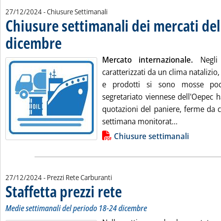
27/12/2024
- Chiusure Settimanali
Chiusure settimanali dei mercati del
dicembre
. Pubblicata venerdì 27 dicembre 2024 alle 13.16.
Mercato internazionale.
Negli
caratterizzati da un clima natalizio,
e prodotti si sono mosse poco
segretariato viennese dell'Oepec h
quotazioni del paniere, ferme da ci
Leggi tutta 
settimana monitorat...
Lista allegati PDF alla notizia
Chiusure settimanali
27/12/2024
- Prezzi Rete Carburanti
Staffetta prezzi rete
. Sottotitolo: Medie settimanali del peri
. Pubblicata venerdì 27 dicembre 2024 all
Medie settimanali del periodo 18-24 dicembre