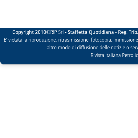
Copyright 2010
©RIP Srl -
Staffetta Quotidiana - Reg. Tri
E' vietata la riproduzione, ritrasmissione, fotocopia, immissione 
altro modo di diffusione delle notizie o ser
Rivista Italiana Petrol