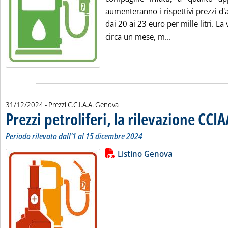
aumenteranno i rispettivi prezzi d'
dai 20 ai 23 euro per mille litri. La
Leggi tutta la 
circa un mese, m...
31/12/2024
- Prezzi C.C.I.A.A. Genova
Prezzi petroliferi, la rilevazione CCI
Periodo rilevato dall'1 al 15 dicembre 2024
Lista allegati PDF alla notizia
Leggi tutta la notizia: 'Prezzi pet
Listino Genova