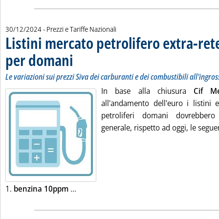
30/12/2024
- Prezzi e Tariffe Nazionali
Listini mercato petrolifero extra-ret
per domani
. Sottotitolo: Le variazioni sui prezzi Siva dei carburanti e dei c
. Pubblicata lunedì 30 dicembre 2024 alle 9.6.
Le variazioni sui prezzi Siva dei carburanti e dei combustibili all'ingro
In base alla chiusura
Cif M
all'andamento dell'euro i listini 
petroliferi domani dovrebbero
generale, rispetto ad oggi, le seguen
Leggi tutta la notizia: 'Listini mercato p
1.
benzina 10ppm
...