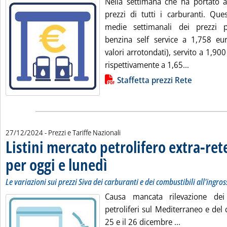
Nella settimana che ha portato al
prezzi di tutti i carburanti. Que
medie settimanali dei prezzi p
benzina self service a 1,758 euro
valori arrotondati), servito a 1,900
Leggi tutta
rispettivamente a 1,65...
Lista allegati PDF alla notizia
Staffetta prezzi Rete
27/12/2024
- Prezzi e Tariffe Nazionali
Listini mercato petrolifero extra-ret
per oggi e lunedì
. Sottotitolo: Le variazioni sui prezzi Siva dei carb
. Pubblicata venerdì 27 dicembre 2024 alle 9.8.
Le variazioni sui prezzi Siva dei carburanti e dei combustibili all'ingro
Causa mancata rilevazione dei
petroliferi sul Mediterraneo e del
Leggi tutta l
25 e il 26 dicembre ...