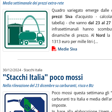
Media settimanale dei prezzi extra-rete
Quadro variegato emerge dalle 
prezzi Siva
d'acquisto - calcol
tabella) - che vanno
dal 23 al 27
infrasettimanali hanno scombu
dinamiche di prezzo. Al
Nord
la 
Leggi tu
1313 euro per mille litri (...
Lista allegati PDF alla notizia
Medie Siva
30/12/2024
- Stacchi Italia
"Stacchi Italia" poco mossi
. Sottotitolo: Nella rile
. Pubblicata lunedì 30 d
Nella rilevazione del 23 dicembre su carburanti, risca e Btz
Poco mossi questa settimana gli “s
carburanti tra Italia e media dell'a
imposte.
In base alla elaborazione Unem d