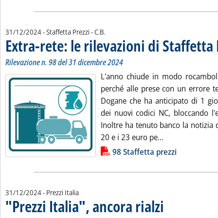
di:
31/12/2024
- Staffetta Prezzi -
C.B.
Extra-rete: le rilevazioni di Staffetta
Rilevazione n. 98 del 31 dicembre 2024
L'anno chiude in modo rocamboles
perché alle prese con un errore te
Dogane che ha anticipato di 1 gior
dei nuovi codici NC, bloccando l'
Inoltre ha tenuto banco la notizia 
Leggi tutta la no
20 e i 23 euro pe...
Lista allegati PDF alla notizia
98 Staffetta prezzi
31/12/2024
- Prezzi Italia
"Prezzi Italia", ancora rialzi
. Sottotitolo: Su tutti i
. Pubblicata martedì 3