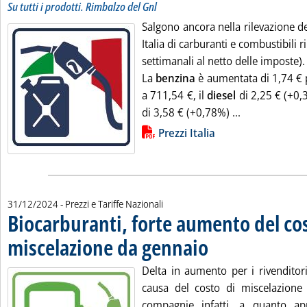
Su tutti i prodotti. Rimbalzo del Gnl
Salgono ancora nella rilevazione d
Italia di carburanti e combustibili 
settimanali al netto delle imposte).
La
benzina
è aumentata di 1,74 € p
a 711,54 €, il
diesel
di 2,25 € (+0,
Leggi tutta la 
di 3,58 € (+0,78%) ...
Lista allegati PDF alla notizia
Prezzi Italia
31/12/2024
- Prezzi e Tariffe Nazionali
Biocarburanti, forte aumento del cos
miscelazione da gennaio
. Pubblicata martedì 31 dicem
Delta in aumento per i rivenditor
causa del costo di miscelazione 
compagnie infatti, a quanto app