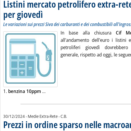
Listini mercato petrolifero extra-ret
per giovedì
. Sottotitolo: Le variazioni sui prezzi Siva dei carburanti e dei c
. Pubblicata martedì 31 dicembre 2024 alle 8.57.
Le variazioni sui prezzi Siva dei carburanti e dei combustibili all'ingro
In base alla chiusura
Cif M
all'andamento dell'euro i listini 
petroliferi giovedì dovrebbero
generale, rispetto ad oggi, le seguen
Leggi tutta la notizia: 'Listini mercato pe
1.
benzina 10ppm
...
di:
30/12/2024
- Medie Extra-Rete -
C.B.
Prezzi in ordine sparso nelle macroa