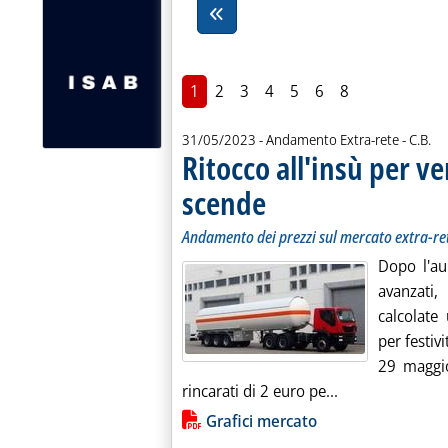
1
2
3
4
5
6
8
di:
31/05/2023
- Andamento Extra-rete -
C.B.
Ritocco all'insù per ve
scende
. Sottotitolo: Andamento dei prezzi sul
. Pubblicata mercoledì 31 maggio 2023
Andamento dei prezzi sul mercato extra-re
Dopo l'au
avanzati,
calcolate
per festiv
29 maggio
Leggi tutta la n
rincarati di 2 euro pe...
Lista allegati PDF alla notiz
Grafici mercato