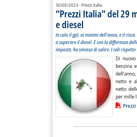
30/05/2023
- Prezzi Italia
“Prezzi Italia” del 29
e diesel
. Sottotitolo: In calo il gpl, ai mini
. Pubblicata martedì 30 maggio 2023 
In calo il gpl, ai minimi dell'anno, e il risc
a superare il diesel. E con la differenza del
imposte, ha smesso di salire. I cali rispetto 
Di nuovo 
benzina e
dell'anno,
netto e a
netto del
per mille li
Lista allegati PDF alla notiz
Prezzi 