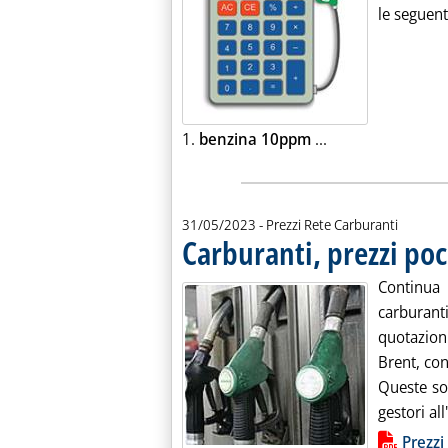
le seguent
Leggi tutta la no
1.
benzina 10ppm
...
31/05/2023
- Prezzi Rete Carburanti
Carburanti, prezzi po
Continua 
carburant
quotazioni
Brent, con 
Queste so
gestori all
Lista allegati PDF alla notiz
Prezzi