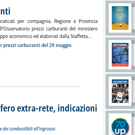
nti
. Pubblicata martedì 30 maggio 2023 alle 10.5.
praticati per compagnia, Regione e Provincia
all'Osservatorio prezzi carburanti del ministero
Leggi tutta la notizi
uppo economico ed elaborati dalla Staffetta...
ia
r prezzi carburanti del 29 maggio
fero extra-rete, indicazioni
 sui prezzi Siva dei carburanti e dei combustibili all'ingrosso
ggio 2023 alle 9.21.
e dei combustibili all'ingrosso