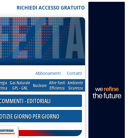
RICHIEDI ACCESSO GRATUITO
Abbonamenti
Contatti
ergia
Gas Naturale
Altre Fonti
Ambiente
Nucleare
ttrica
GPL - GNL
Efficienza
Sicurezza
COMMENTI - EDITORIALI
NOTIZIE GIORNO PER GIORNO