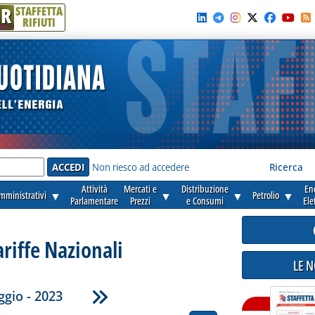
R
STAFFETTA
RIFIUTI
e'
Non riesco ad accedere
Ricerca
Attività
Mercati e
Distribuzione
En
amministrativi
▼
▼
▼
Petrolio
▼
Parlamentare
Prezzi
e Consumi
Ele
ariffe Nazionali
LE 
gio - 2023