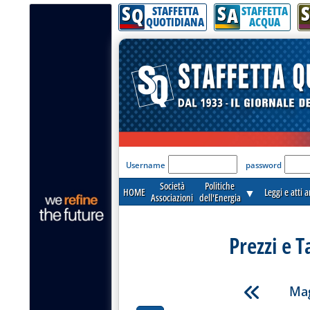
S
S
S
Q
A
STAFFETTA
STAFFETTA
QUOTIDIANA
ACQUA
'Modulo Login per acceder
Username
password
Società
Politiche
HOME
▼
Leggi e atti 
Associazioni
dell'Energia
Prezzi e T
Mag