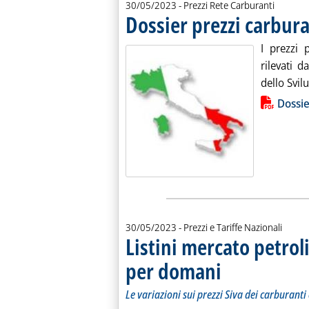
30/05/2023
- Prezzi Rete Carburanti
Dossier prezzi carbura
I prezzi 
rilevati d
dello Svil
Lista allegati PDF alla notiz
Dossie
30/05/2023
- Prezzi e Tariffe Nazionali
Listini mercato petroli
per domani
. Sottotitolo: Le variazioni
. Pubblicata martedì 30 ma
Le variazioni sui prezzi Siva dei carburanti 