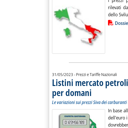
I prezzi 
rilevati d
dello Svil
Lista allegati PDF alla notiz
Dossie
31/05/2023
- Prezzi e Tariffe Nazionali
Listini mercato petroli
per domani
. Sottotitolo: Le variazioni
. Pubblicata mercoledì 31 
Le variazioni sui prezzi Siva dei carburanti 
In base al
dell'euro i
dovrebbero