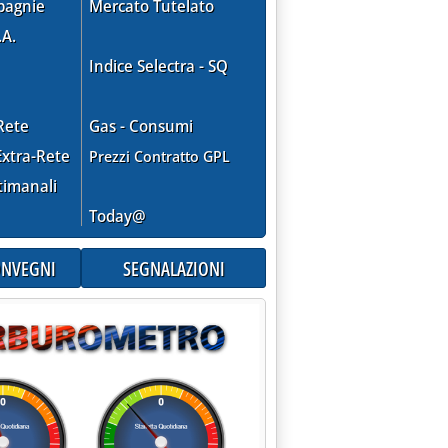
pagnie
Mercato Tutelato
.A.
a: 'Dossier prezzi carburanti'
Indice Selectra - SQ
Rete
Gas - Consumi
xtra-Rete
Prezzi Contratto GPL
timanali
Today@
CONVEGNI
SEGNALAZIONI