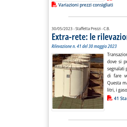
Variazioni prezzi consigliati
di:
30/05/2023
- Staffetta Prezzi -
C.B.
Extra-rete: le rilevazio
Rilevazione n. 41 del 30 maggio 2023
Transazio
dove si 
segnalati 
di fare v
Questa ma
litri, i gaso
Lista allegati PDF alla notiz
41 Sta