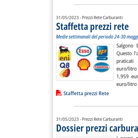
31/05/2023
- Prezzi Rete Carburanti
Staffetta prezzi rete
. Sott
. Pubb
Medie settimanali del periodo 24-30 magg
Salgono 
Questo l'
praticat
euro/litro
1,959 eur
euro/litro 
Lista allegati PDF alla notiz
Staffetta prezzi Rete
31/05/2023
- Prezzi Rete Carburanti
Dossier prezzi carbura