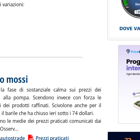
i variazioni:
tizia: 'Listini mercato petrolifero extra-rete, indicazioni per do
co mossi
. Pubblicata mercoledì 31 maggio 2023 alle 8.38.
la fase di sostanziale calma sui prezzi dei
i alla pompa. Scendono invece con forza le
 dei prodotti raffinati. Scivolone anche per il
il barile che ha chiuso ieri sotto i 74 dollari.
no le medie dei prezzi praticati comunicati dai
Leggi tutta la notizia: 'Carburanti, prezzi poco mossi'
'Osserv...
ia
 autostrade
Prezzi praticati