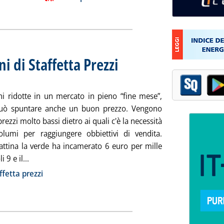
ni di Staffetta Prezzi
. Sottotitolo: Rilevazione n. 41 del 30 maggi
. Pubblicata martedì 30 maggio 2023 alle 15
ni ridotte in un mercato in pieno “fine mese”,
può spuntare anche un buon prezzo. Vengono
prezzi molto bassi dietro ai quali c'è la necessità
olumi per raggiungere obbiettivi di vendita.
ttina la verde ha incamerato 6 euro per mille
Leggi tutta la notizia: 'Extra-rete: le rilevazioni di Staff
li 9 e il...
ia
ffetta prezzi