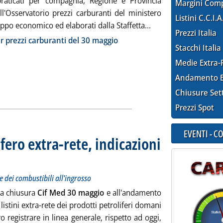
praticati per compagnia, Regione e Provincia
Margini Com
all'Osservatorio prezzi carburanti del ministero
Listini C.C.I.A
Leggi tutta la notizi
uppo economico ed elaborati dalla Staffetta...
Prezzi Italia
ia
r prezzi carburanti del 30 maggio
Stacchi Italia
Medie Extra-
Andamento E
Chiusure Set
Prezzi Spot
EVENTI - 
fero extra-rete, indicazioni
 sui prezzi Siva dei carburanti e dei combustibili all'ingrosso
maggio 2023 alle 9.7.
e dei combustibili all'ingrosso
la chiusura
Cif Med 30 maggio
e all'andamento
 listini extra-rete dei prodotti petroliferi domani
 registrare in linea generale, rispetto ad oggi,