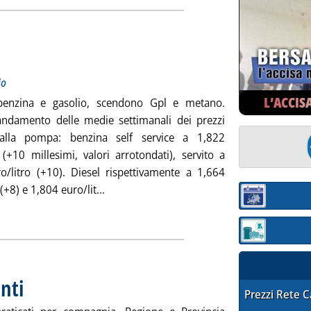
otitolo: Medie settimanali del periodo 24-30 maggio
licata mercoledì 31 maggio 2023 alle 11.30.
io
L’ACCIS
benzina e gasolio, scendono Gpl e metano.
andamento delle medie settimanali dei prezzi
i alla pompa: benzina self service a 1,822
 (+10 millesimi, valori arrotondati), servito a
o/litro (+10). Diesel rispettivamente a 1,664
Leggi tutta la notizia: 'Staffetta prezzi ret
(+8) e 1,804 euro/lit...
Sezione:
ia
Sezione: quotaz
nti
. Pubblicata mercoledì 31 maggio 2023 alle 10.5.
STAFFETTA PRE
Prezzi Rete 