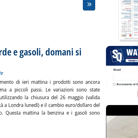
rde e gasoli, domani si
 mercato extra-rete
 alle 12.19.
te
mento di ieri mattina i prodotti sono ancora
 ma a piccoli passi. Le variazioni sono state
 utilizzando la chiusura del 26 maggio (valida
ità a Londra lunedì) e il cambio euro/dollaro del
. Questa mattina la benzina e i gasoli sono
otizia: 'Ritocco all'insù per verde e gasoli, domani si scende'
ia