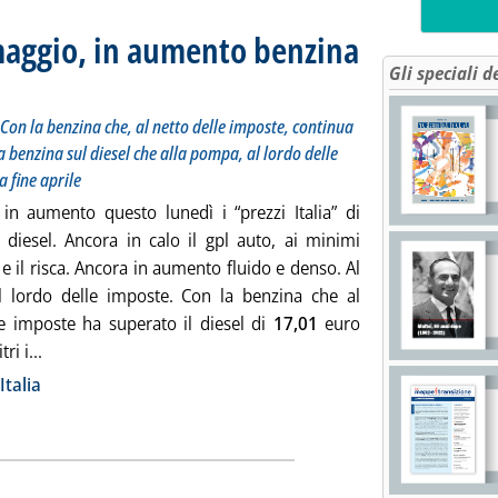
 maggio, in aumento benzina
Gli speciali d
mi dell'anno, e il risca. Con la benzina che, al netto delle imposte, continua a superare il diesel
alle 13.18.
a. Con la benzina che, al netto delle imposte, continua
la benzina sul diesel che alla pompa, al lordo delle
a fine aprile
in aumento questo lunedì i “prezzi Italia” di
 diesel. Ancora in calo il gpl auto, ai minimi
 e il risca. Ancora in aumento fluido e denso. Al
l lordo delle imposte. Con la benzina che al
le imposte ha superato il diesel di
17,01
euro
Leggi tutta la notizia: '“Prezzi Italia” del 29 maggio, in 
tri i...
ia
Italia