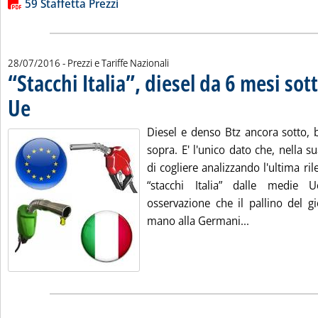
Lista allegati PDF alla notizia
59 Staffetta Prezzi
28/07/2016
- Prezzi e Tariffe Nazionali
“Stacchi Italia”, diesel da 6 mesi sot
Ue
. Pubblicata giovedì 28 luglio 2016 alle 12.6.
Diesel e denso Btz ancora sotto, 
sopra. E' l'unico dato che, nella su
di cogliere analizzando l'ultima ril
“stacchi Italia” dalle medie U
osservazione che il pallino del g
Leggi tutta la
mano alla Germani...