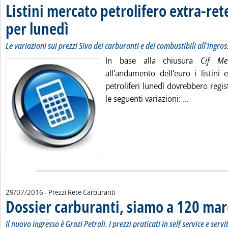
Listini mercato petrolifero extra-ret
per lunedì
. Sottotitolo: Le variazioni sui prezzi Siva dei carburanti e dei comb
. Pubblicata venerdì 29 luglio 2016 alle 9.16.
Le variazioni sui prezzi Siva dei carburanti e dei combustibili all'ingro
In base alla chiusura
Cif Me
all'andamento dell'euro i listini 
petroliferi lunedì dovrebbero regist
Leggi tutta
le seguenti variazioni: ...
29/07/2016
- Prezzi Rete Carburanti
Dossier carburanti, siamo a 120 mar
Il nuovo ingresso è Grazi Petroli. I prezzi praticati in self service e servi