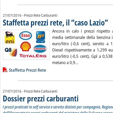
27/07/2016
- Prezzi Rete Carburanti
Staffetta prezzi rete, il “caso Lazio”
. Pu
Ancora in calo i prezzi rispetto 
media settimanale della benzina i
euro/litro (-0,6 cent), servito a 1
Diesel rispettivamente a 1,299 eur
euro/litro (-0,5 cent), Gpl a 0,538 
Leggi tutta la notizi
metano a 0,9...
Lista allegati PDF alla notizia
Staffetta Prezzi Rete
27/07/2016
- Prezzi Rete Carburanti
Dossier prezzi carburanti
. Sottotitolo: I prezzi pratic
. Pubblicata mercoledì 27 lug
I prezzi praticati in self service e servito distinti per compagnia, Region