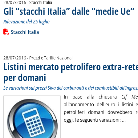
28/07/2016
- Stacchi Italia
Gli “stacchi Italia” dalle “medie Ue”
. 
. 
Rilevazione del 25 luglio
Leggi tutta la notizia: 'Gli “stacchi Italia” dalle “medie Ue”'
Lista allegati PDF alla notizia
Stacchi Italia
28/07/2016
- Prezzi e Tariffe Nazionali
Listini mercato petrolifero extra-ret
per domani
. Sottotitolo: Le variazioni sui prezzi Siva dei carburanti e dei c
. Pubblicata giovedì 28 luglio 2016 alle 9.56.
Le variazioni sui prezzi Siva dei carburanti e dei combustibili all'ingro
In base alla chiusura
Cif Me
all'andamento dell'euro i listini 
petroliferi domani dovrebbero re
Leggi 
oggi, le seguenti variazioni: ...