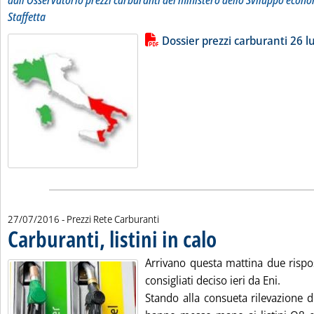
dall'Osservatorio prezzi carburanti del ministero dello Sviluppo econo
Staffetta
Lista allegati PDF alla notizia
Leggi tutta la notizia: 'Dossier pr
Dossier prezzi carburanti 26 lu
27/07/2016
- Prezzi Rete Carburanti
Carburanti, listini in calo
. Pubblicata mercoledì 27 lug
Arrivano questa mattina due rispos
consigliati deciso ieri da Eni.
Stando alla consueta rilevazione d