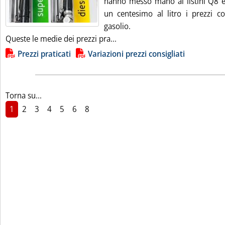
hanno messo mano ai listini Q8 e
un centesimo al litro i prezzi co
gasolio.
Leggi tutta la notizia: 'Carburan
Queste le medie dei prezzi pra...
Lista allegati PDF alla notizia
Prezzi praticati
Variazioni prezzi consigliati
Torna su...
1
2
3
4
5
6
8