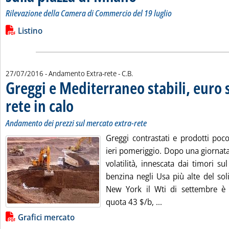
Rilevazione della Camera di Commercio del 19 luglio
Leggi tutta la notizia: 'Listino dei prezzi all'ingrosso dei lubri
Lista allegati PDF alla notizia
Listino
di:
27/07/2016
- Andamento Extra-rete -
C.B.
Greggi e Mediterraneo stabili, euro 
rete in calo
. Sottotitolo: Andamento dei prezzi sul mercato extra-rete
. Pubblicata mercoledì 27 luglio 2016 alle 12.36.
Andamento dei prezzi sul mercato extra-rete
Greggi contrastati e prodotti poc
ieri pomeriggio. Dopo una giornata 
volatilità, innescata dai timori sul
benzina negli Usa più alte del sol
New York il Wti di settembre è 
Leggi tutta la noti
quota 43 $/b, ...
Lista allegati PDF alla notizia
Grafici mercato