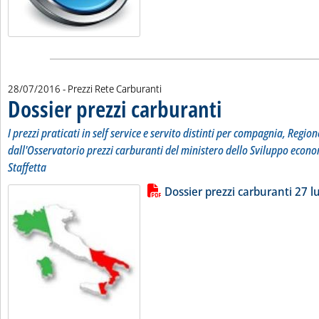
28/07/2016
- Prezzi Rete Carburanti
Dossier prezzi carburanti
. Sottotitolo: I prezzi pratic
. Pubblicata giovedì 28 lugli
I prezzi praticati in self service e servito distinti per compagnia, Region
dall'Osservatorio prezzi carburanti del ministero dello Sviluppo econo
Staffetta
Lista allegati PDF alla notizia
Leggi tutta la notizia: 'Dossier pr
Dossier prezzi carburanti 27 lu