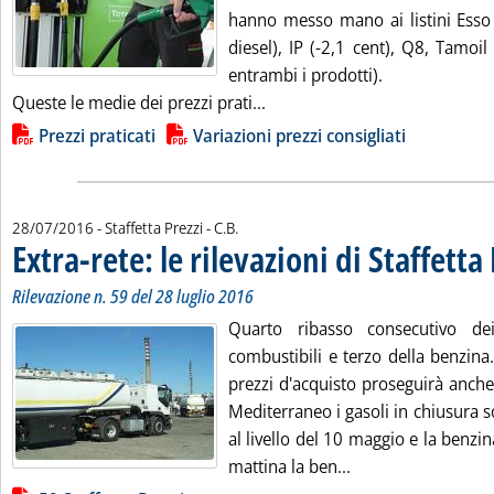
hanno messo mano ai listini Esso 
diesel), IP (-2,1 cent), Q8, Tamoil
entrambi i prodotti).
Leggi tutta la notizia: 'Carbur
Queste le medie dei prezzi prati...
Lista allegati PDF alla notizia
Prezzi praticati
Variazioni prezzi consigliati
di:
28/07/2016
- Staffetta Prezzi -
C.B.
Extra-rete: le rilevazioni di Staffetta
Rilevazione n. 59 del 28 luglio 2016
Quarto ribasso consecutivo de
combustibili e terzo della benzina. 
prezzi d'acquisto proseguirà anche 
Mediterraneo i gasoli in chiusura 
al livello del 10 maggio e la benzin
Leggi tutta la notiz
mattina la ben...