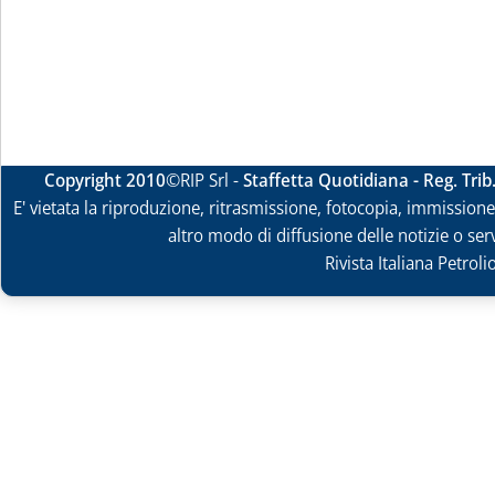
Copyright 2010
©RIP Srl -
Staffetta Quotidiana - Reg. Tri
E' vietata la riproduzione, ritrasmissione, fotocopia, immissione 
altro modo di diffusione delle notizie o ser
Rivista Italiana Petrol