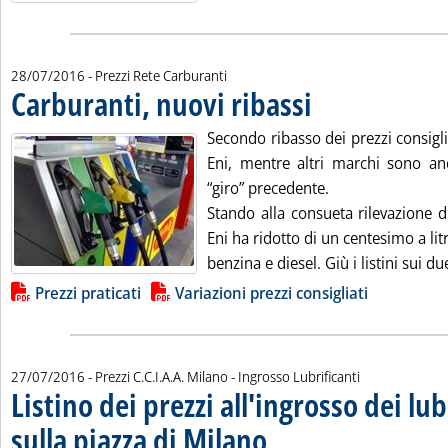
28/07/2016
- Prezzi Rete Carburanti
Carburanti, nuovi ribassi
. Pubblicata giovedì 28 lugli
Secondo ribasso dei prezzi consigl
Eni, mentre altri marchi sono anc
“giro” precedente.
Stando alla consueta rilevazione d
Eni ha ridotto di un centesimo a litr
benzina e diesel. Giù i listini sui du
Lista allegati PDF alla notizia
Prezzi praticati
Variazioni prezzi consigliati
27/07/2016
- Prezzi C.C.I.A.A. Milano - Ingrosso Lubrificanti
Listino dei prezzi all'ingrosso dei lub
sulla piazza di Milano
. Sottotitolo: Rilevazione della Camer
. Pubblicata mercoledì 27 luglio 2016 