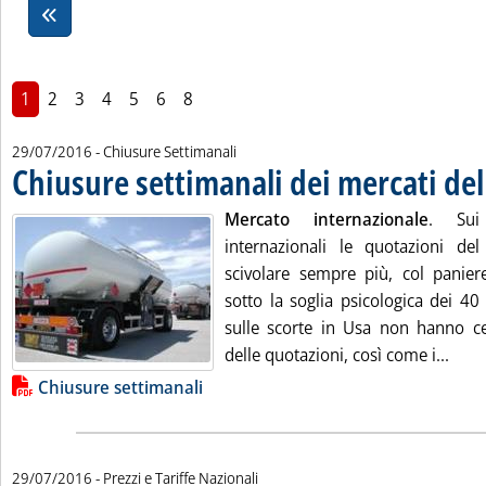
1
2
3
4
5
6
8
29/07/2016
- Chiusure Settimanali
Chiusure settimanali dei mercati del
Mercato internazionale
. Sui 
internazionali le quotazioni de
scivolare sempre più, col panie
sotto la soglia psicologica dei 40 d
sulle scorte in Usa non hanno cer
Leggi
delle quotazioni, così come i...
Lista allegati PDF alla notizia
Chiusure settimanali
29/07/2016
- Prezzi e Tariffe Nazionali