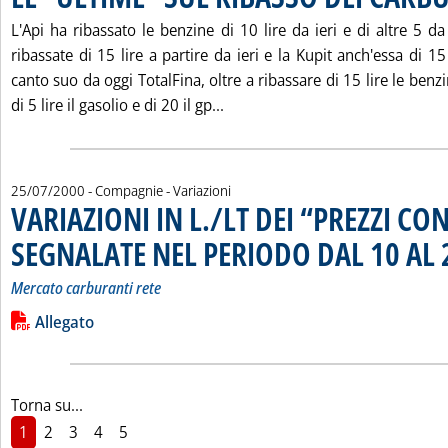
L'Api ha ribassato le benzine di 10 lire da ieri e di altre 5 d
ribassate di 15 lire a partire da ieri e la Kupit anch'essa di 15
canto suo da oggi TotalFina, oltre a ribassare di 15 lire le benz
Leggi tutta la notizia: 'LE “U
di 5 lire il gasolio e di 20 il gp...
25/07/2000
- Compagnie - Variazioni
VARIAZIONI IN L./LT DEI “PREZZI CO
SEGNALATE NEL PERIODO DAL 10 AL 
Mercato carburanti rete
Leggi tutta la notizia: 'VARIAZIONI IN L./LT DEI “PREZZI C
Lista allegati PDF alla notizia
Allegato
Torna su...
1
2
3
4
5