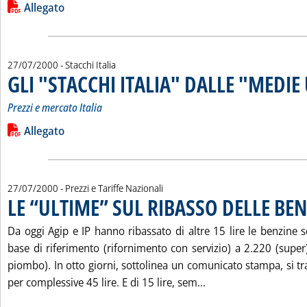
Leggi tutta la notizia: 'LISTINO DEI PREZZI DEI PRODOTTI 
Lista allegati PDF alla notizia
Allegato
27/07/2000
- Stacchi Italia
GLI "STACCHI ITALIA" DALLE "MEDIE
Prezzi e mercato Italia
Leggi tutta la notizia: 'GLI "STACCHI ITALIA" DALLE "MEDIE U
Lista allegati PDF alla notizia
Allegato
27/07/2000
- Prezzi e Tariffe Nazionali
LE “ULTIME” SUL RIBASSO DELLE BE
Da oggi Agip e IP hanno ribassato di altre 15 lire le benzine 
base di riferimento (rifornimento con servizio) a 2.220 (super
piombo). In otto giorni, sottolinea un comunicato stampa, si tr
Leggi tutta la notiz
per complessive 45 lire. E di 15 lire, sem...