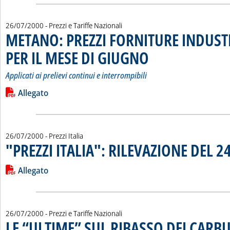
26/07/2000
- Prezzi e Tariffe Nazionali
METANO: PREZZI FORNITURE INDUST
PER IL MESE DI GIUGNO
. Sottotitolo: Applicati ai prelievi
. Pubblicata mercoledì 26 luglio 
Applicati ai prelievi continui e interrompibili
Leggi tutta la notizia: 'METANO: PREZZI FORNITURE INDUST
Lista allegati PDF alla notizia
Allegato
26/07/2000
- Prezzi Italia
"PREZZI ITALIA": RILEVAZIONE DEL 2
Leggi tutta la notizia: '"PREZZI ITALIA": RILEVAZIONE DEL 24
Lista allegati PDF alla notizia
Allegato
26/07/2000
- Prezzi e Tariffe Nazionali
LE “ULTIME” SUL RIBASSO DEI CARB