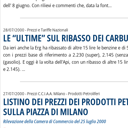
Leggi t
dell' 8 giugno. Con rilievi e commenti che, data la font...
28/07/2000
- Prezzi e Tariffe Nazionali
LE “ULTIME” SUL RIBASSO DEI CARB
Da ieri anche la Erg ha ribassato di altre 15 lire le benzine e di
con i prezzi base di riferimento a 2.230 (super), 2.145 (senz
(gasolio). E oggi è la volta dell'Api, con un ribasso di altre 15 l
Leggi tutta la notizia: 'LE “ULTIME” SUL RIBASSO
e 2.145). ...
27/07/2000
- Prezzi C.C.I.A.A. Milano - Prodotti Petroliferi
LISTINO DEI PREZZI DEI PRODOTTI PE
SULLA PIAZZA DI MILANO
. Sottotitolo: Rilevazione de
. Pubblicata giovedì 27 luglio
Rilevazione della Camera di Commercio del 25 luglio 2000