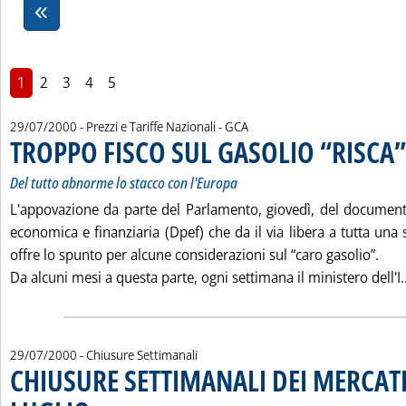
1
2
3
4
5
di:
29/07/2000
- Prezzi e Tariffe Nazionali -
GCA
TROPPO FISCO SUL GASOLIO “RISCA”
Del tutto abnorme lo stacco con l'Europa
L'appovazione da parte del Parlamento, giovedì, del docume
economica e finanziaria (Dpef) che da il via libera a tutta una se
offre lo spunto per alcune considerazioni sul “caro gasolio”.
Da alcuni mesi a questa parte, ogni settimana il ministero dell'I..
29/07/2000
- Chiusure Settimanali
CHIUSURE SETTIMANALI DEI MERCATI
. Pubblicata sabato 29 luglio 2000 alle 12.48.