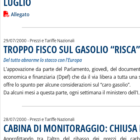
LUGLIO
Leggi tutta la notizia: 'CHIUSURE SETTIMANALI DEI MERCATI
Lista allegati PDF alla notizia
Allegato
29/07/2000
- Prezzi e Tariffe Nazionali
TROPPO FISCO SUL GASOLIO “RISCA”
Del tutto abnorme lo stacco con l'Europa
L'appovazione da parte del Parlamento, giovedì, del docume
economica e finanziaria (Dpef) che da il via libera a tutta una se
offre lo spunto per alcune considerazioni sul “caro gasolio”.
Da alcuni mesi a questa parte, ogni settimana il ministero dell'I..
28/07/2000
- Prezzi e Tariffe Nazionali
CABINA DI MONITORAGGIO: CHIUSA 
Approfittando tra l'altro del ribasso dei prezzi dei carb