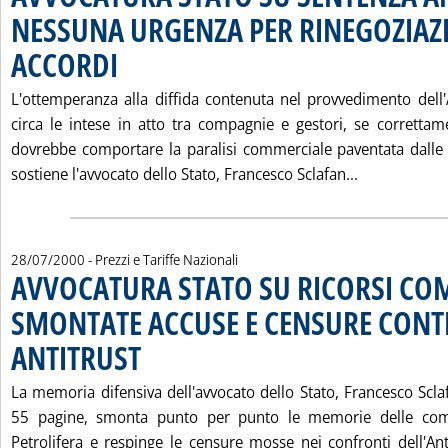
NESSUNA URGENZA PER RINEGOZIAZ
ACCORDI
. Pubblicata venerdì 28 luglio 2000 alle 9.48.
L'ottemperanza alla diffida contenuta nel provvedimento dell'A
circa le intese in atto tra compagnie e gestori, se correttam
dovrebbe comportare la paralisi commerciale paventata dalle
Leggi tutta
sostiene l'avvocato dello Stato, Francesco Sclafan...
28/07/2000
- Prezzi e Tariffe Nazionali
AVVOCATURA STATO SU RICORSI CO
SMONTATE ACCUSE E CENSURE CON
ANTITRUST
. Pubblicata venerdì 28 luglio 2000 alle 9.47.
La memoria difensiva dell'avvocato dello Stato, Francesco Scl
55 pagine, smonta punto per punto le memorie delle com
Petrolifera e respinge le censure mosse nei confronti dell'Ant