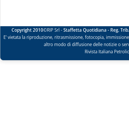
Copyright 2010
©RIP Srl -
Staffetta Quotidiana - Reg. Tri
E' vietata la riproduzione, ritrasmissione, fotocopia, immissione 
altro modo di diffusione delle notizie o ser
Rivista Italiana Petrol