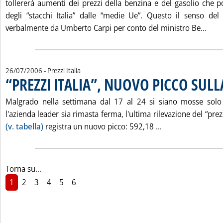
tollererà aumenti dei prezzi della benzina e del gasolio che
degli “stacchi Italia” dalle “medie Ue”. Questo il senso de
Legg
verbalmente da Umberto Carpi per conto del ministro Be...
26/07/2006
- Prezzi Italia
“PREZZI ITALIA”, NUOVO PICCO SUL
Malgrado nella settimana dal 17 al 24 si siano mosse sol
l'azienda leader sia rimasta ferma, l'ultima rilevazione del “prez
Leggi tutta la n
(v. tabella)
registra un nuovo picco: 592,18 ...
Torna su...
1
2
3
4
5
6