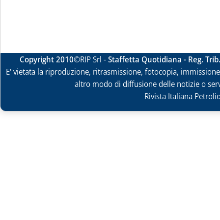
Copyright 2010
©RIP Srl -
Staffetta Quotidiana - Reg. Tri
E' vietata la riproduzione, ritrasmissione, fotocopia, immissione 
altro modo di diffusione delle notizie o ser
Rivista Italiana Petrol