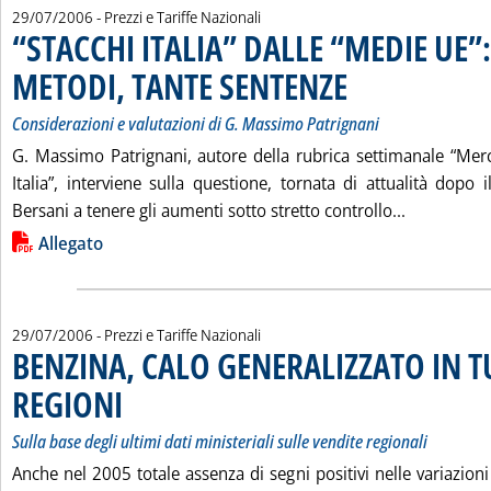
29/07/2006
- Prezzi e Tariffe Nazionali
“STACCHI ITALIA” DALLE “MEDIE UE”:
METODI, TANTE SENTENZE
. Sottotitolo: Considerazion
. Pubblicata sabato 29 lugli
Considerazioni e valutazioni di G. Massimo Patrignani
G. Massimo Patrignani, autore della rubrica settimanale “Me
Italia”, interviene sulla questione, tornata di attualità dopo
Leggi tutt
Bersani a tenere gli aumenti sotto stretto controllo...
Lista allegati PDF alla notizia
Allegato
29/07/2006
- Prezzi e Tariffe Nazionali
BENZINA, CALO GENERALIZZATO IN T
REGIONI
. Sottotitolo: Sulla base degli ultimi dati ministeriali sulle vendite regio
. Pubblicata sabato 29 luglio 2006 alle 15.55.
Sulla base degli ultimi dati ministeriali sulle vendite regionali
Anche nel 2005 totale assenza di segni positivi nelle variazion