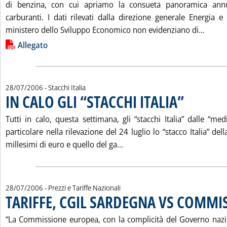
di benzina, con cui apriamo la consueta panoramica ann
carburanti. I dati rilevati dalla direzione generale Energia e
Leggi
ministero dello Sviluppo Economico non evidenziano di...
Lista allegati PDF alla notizia
Allegato
28/07/2006
- Stacchi Italia
IN CALO GLI “STACCHI ITALIA”
. Pubblicata vener
Tutti in calo, questa settimana, gli “stacchi Italia” dalle “m
particolare nella rilevazione del 24 luglio lo “stacco Italia” de
Leggi tutta la notizia: 'IN C
millesimi di euro e quello del ga...
28/07/2006
- Prezzi e Tariffe Nazionali
TARIFFE, CGIL SARDEGNA VS COMMI
“La Commissione europea, con la complicità del Governo nazi