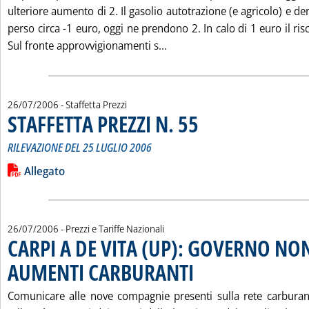
ulteriore aumento di 2. Il gasolio autotrazione (e agricolo) e de
perso circa -1 euro, oggi ne prendono 2. In calo di 1 euro il risca
Leggi tutta la notizia: 'A
Sul fronte approvvigionamenti s...
26/07/2006
- Staffetta Prezzi
STAFFETTA PREZZI N. 55
. Sottotitolo: RILEVAZIONE DEL 2
. Pubblicata mercoledì 26 luglio 2
RILEVAZIONE DEL 25 LUGLIO 2006
Leggi tutta la notizia: 'STAFFETTA PREZZI N. 55'
Lista allegati PDF alla notizia
Allegato
26/07/2006
- Prezzi e Tariffe Nazionali
CARPI A DE VITA (UP): GOVERNO NO
AUMENTI CARBURANTI
. Pubblicata mercoledì 26 luglio 20
Comunicare alle nove compagnie presenti sulla rete carburan