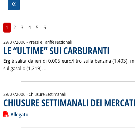
1
2
3
4
5
6
29/07/2006
- Prezzi e Tariffe Nazionali
LE “ULTIME” SUI CARBURANTI
. Pubblicata sabat
Erg
è salita da ieri di 0,005 euro/litro sulla benzina (1,403), 
Leggi tutta la notizia: 'LE “ULTIME” SUI
sul gasolio (1,219). ...
29/07/2006
- Chiusure Settimanali
CHIUSURE SETTIMANALI DEI MERCAT
Leggi tutta la notizia: 'CHIUSURE SETTIMANALI DEI MERCATI'
Lista allegati PDF alla notizia
Allegato