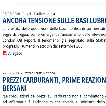
27/07/2006
- Prezzi e Tariffe Nazionali
ANCORA TENSIONE SULLE BASI LUBRI
La crescita delle quotazioni delle basi lubrificanti sui mercat
segni di tregua, come emerge dall'andamento delle rilevazioni
London Oil Report. Il fenomeno, già segnalato sulla Staffe
Leggi tutta
progressivi aumenti in atto sin dal settembre 200...
Lista allegati PDF alla notizia
Allegato
27/07/2006
- Prezzi e Tariffe Nazionali
PREZZI CARBURANTI, PRIME REAZION
BERSANI
. Pubblicata giovedì 27 luglio 2006 alle 16.24.
“Le speculazioni dei prezzi sui carburanti non si combattono 
Ad affermarlo è l'Adiconsum che chiede al ministro dello