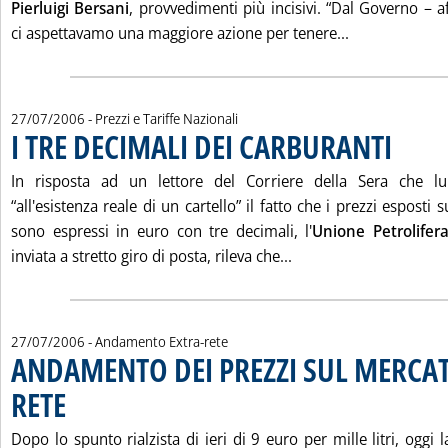
Pierluigi Bersani
, provvedimenti più incisivi. “Dal Governo – a
Leggi tutta l
ci aspettavamo una maggiore azione per tenere...
27/07/2006
- Prezzi e Tariffe Nazionali
I TRE DECIMALI DEI CARBURANTI
. Pubblicata
In risposta ad un lettore del Corriere della Sera che lun
“all'esistenza reale di un cartello” il fatto che i prezzi espost
sono espressi in euro con tre decimali, l'
Unione Petrolifer
Leggi tutta la notizi
inviata a stretto giro di posta, rileva che...
27/07/2006
- Andamento Extra-rete
ANDAMENTO DEI PREZZI SUL MERCAT
RETE
. Pubblicata giovedì 27 luglio 2006 alle 15.50.
Dopo lo spunto rialzista di ieri di 9 euro per mille litri, oggi