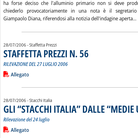
ha forse deciso che l'alluminio primario non si deve prod
chiederlo provocatoriamente in una nota è il segretario 
Giampaolo Diana, riferendosi alla notizia dell'indagine aperta...
28/07/2006
- Staffetta Prezzi
STAFFETTA PREZZI N. 56
. Sottotitolo: RILEVAZIONE DEL 2
. Pubblicata venerdì 28 luglio 200
RILEVAZIONE DEL 27 LUGLIO 2006
Leggi tutta la notizia: 'STAFFETTA PREZZI N. 56'
Lista allegati PDF alla notizia
Allegato
28/07/2006
- Stacchi Italia
GLI “STACCHI ITALIA” DALLE “MEDIE 
Rilevazione del 24 luglio
Leggi tutta la notizia: 'GLI “STACCHI ITALIA” DALLE “MEDIE UE
Lista allegati PDF alla notizia
Allegato