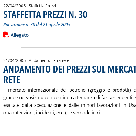
22/04/2005
- Staffetta Prezzi
STAFFETTA PREZZI N. 30
. Sottotitolo: Rilevazione n. 30 de
. Pubblicata venerdì 22 aprile 200
Rilevazione n. 30 del 21 aprile 2005
Leggi tutta la notizia: 'STAFFETTA PREZZI N. 30'
Lista allegati PDF alla notizia
Allegato
21/04/2005
- Andamento Extra-rete
ANDAMENTO DEI PREZZI SUL MERCAT
RETE
. Pubblicata giovedì 21 aprile 2005 alle 15.18.
Il mercato internazionale del petrolio (greggio e prodotti)
grande nervosismo con continua alternanza di fasi ascendenti e
esaltate dalla speculazione e dalle minori lavorazioni in Usa
Leggi tutta l
(manutenzioni, incidenti, ecc.); le seconde in ri...