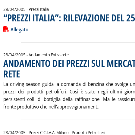
28/04/2005
- Prezzi Italia
“PREZZI ITALIA”: RILEVAZIONE DEL 2
Leggi tutta la notizia: '“PREZZI ITALIA”: RILEVAZIONE DEL 25 
Lista allegati PDF alla notizia
Allegato
28/04/2005
- Andamento Extra-rete
ANDAMENTO DEI PREZZI SUL MERCAT
RETE
. Pubblicata giovedì 28 aprile 2005 alle 15.14.
La driving season guida la domanda di benzina che svolge un
prezzi dei prodotti petroliferi. Così è stato negli ultimi gio
persistenti colli di bottiglia della raffinazione. Ma le rassicur
Leggi tutta la
fronte produttivo che nell'approvvigionament...
28/04/2005
- Prezzi C.C.I.A.A. Milano - Prodotti Petroliferi