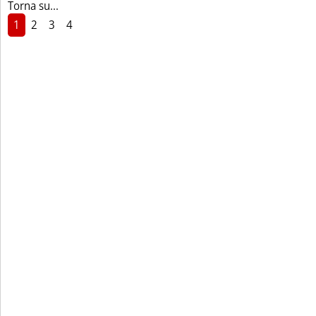
Torna su...
1
2
3
4