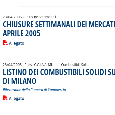
23/04/2005
- Chiusure Settimanali
CHIUSURE SETTIMANALI DEI MERCATI
APRILE 2005
. Pubblicata sabato 23 aprile 2005 alle 14.51.
Leggi tutta la notizia: 'CHIUSURE SETTIMANALI DEI MERCATI
Lista allegati PDF alla notizia
Allegato
23/04/2005
- Prezzi C.C.I.A.A. Milano - Combustibili Solidi
LISTINO DEI COMBUSTIBILI SOLIDI S
DI MILANO
. Sottotitolo: Rilevazione della Camera di Commercio
. Pubblicata sabato 23 aprile 2005 alle 10.0.
Rilevazione della Camera di Commercio
Leggi tutta la notizia: 'LISTINO DEI COMBUSTIBILI SOLIDI S
Lista allegati PDF alla notizia
Allegato