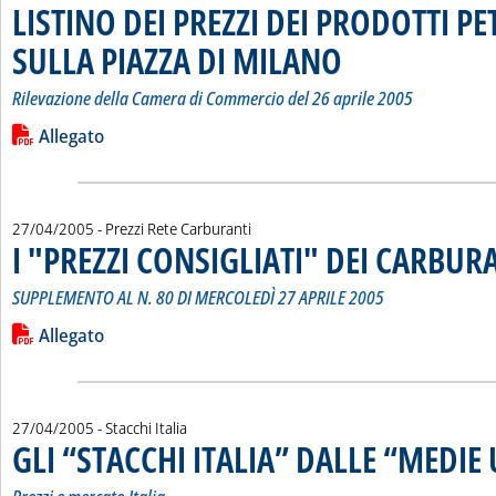
LISTINO DEI PREZZI DEI PRODOTTI PE
SULLA PIAZZA DI MILANO
. Sottotitolo: Rilevazione de
. Pubblicata giovedì 28 aprile
Rilevazione della Camera di Commercio del 26 aprile 2005
Leggi tutta la notizia: 'LISTINO DEI PREZZI DEI PRODOTTI 
Lista allegati PDF alla notizia
Allegato
27/04/2005
- Prezzi Rete Carburanti
I "PREZZI CONSIGLIATI" DEI CARBUR
SUPPLEMENTO AL N. 80 DI MERCOLEDÌ 27 APRILE 2005
Leggi tutta la notizia: 'I "PREZZI CONSIGLIATI" DEI CARBURA
Lista allegati PDF alla notizia
Allegato
27/04/2005
- Stacchi Italia
GLI “STACCHI ITALIA” DALLE “MEDIE 