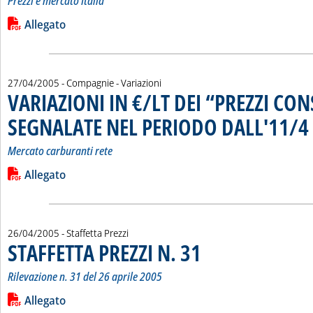
Prezzi e mercato Italia
Leggi tutta la notizia: 'GLI “STACCHI ITALIA” DALLE “MEDIE UE
Lista allegati PDF alla notizia
Allegato
27/04/2005
- Compagnie - Variazioni
VARIAZIONI IN €/LT DEI “PREZZI CON
SEGNALATE NEL PERIODO DALL'11/4 
Mercato carburanti rete
Leggi tutta la notizia: 'VARIAZIONI IN €/LT DEI “PREZZI C
Lista allegati PDF alla notizia
Allegato
26/04/2005
- Staffetta Prezzi
STAFFETTA PREZZI N. 31
. Sottotitolo: Rilevazione n. 31 de
. Pubblicata martedì 26 aprile 20
Rilevazione n. 31 del 26 aprile 2005
Leggi tutta la notizia: 'STAFFETTA PREZZI N. 31'
Lista allegati PDF alla notizia
Allegato