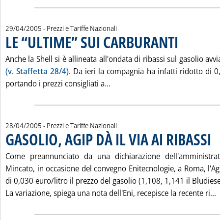
29/04/2005
- Prezzi e Tariffe Nazionali
LE “ULTIME” SUI CARBURANTI
. Pubblicata vener
Anche la Shell si è allineata all'ondata di ribassi sul gasolio avv
(v. Staffetta 28/4)
. Da ieri la compagnia ha infatti ridotto di 0
Leggi tutta la notizia: 'LE “U
portando i prezzi consigliati a...
28/04/2005
- Prezzi e Tariffe Nazionali
GASOLIO, AGIP DÀ IL VIA AI RIBASSI
. Pu
Come preannunciato da una dichiarazione dell'amministrato
Mincato, in occasione del convegno Enitecnologie, a Roma, l'Ag
di 0,030 euro/litro il prezzo del gasolio (1,108, 1,141 il Bludiese
L
La variazione, spiega una nota dell'Eni, recepisce la recente ri...