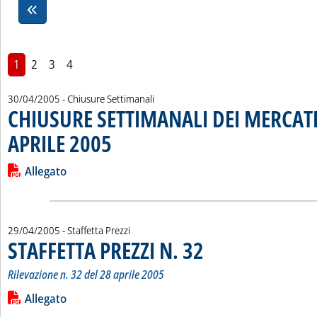
1
2
3
4
30/04/2005
- Chiusure Settimanali
CHIUSURE SETTIMANALI DEI MERCATI
APRILE 2005
. Pubblicata sabato 30 aprile 2005 alle 14.45.
Leggi tutta la notizia: 'CHIUSURE SETTIMANALI DEI MERCATI
Lista allegati PDF alla notizia
Allegato
29/04/2005
- Staffetta Prezzi
STAFFETTA PREZZI N. 32
. Sottotitolo: Rilevazione n. 32 de
. Pubblicata venerdì 29 aprile 200
Rilevazione n. 32 del 28 aprile 2005
Leggi tutta la notizia: 'STAFFETTA PREZZI N. 32'
Lista allegati PDF alla notizia
Allegato