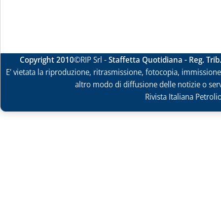
Copyright 2010
©RIP Srl -
Staffetta Quotidiana - Reg. Tri
E' vietata la riproduzione, ritrasmissione, fotocopia, immissione 
altro modo di diffusione delle notizie o ser
Rivista Italiana Petrol