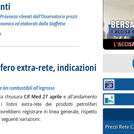
nti
. Sottotitolo: I prezzi praticati per compagnia, Regione e Provincia rilevati dall'Osserv
. Pubblicata venerdì 28 aprile 2023 alle 9.6.
Provincia rilevati dall'Osservatorio prezzi
onomico ed elaborati dalla Staffetta
 carburanti'
ia
e
L’ACCIS
fero extra-rete, indicazioni
i sui prezzi Siva dei carburanti e dei combustibili all'ingrosso
rile 2023 alle 9.0.
Sezione:
e dei combustibili all'ingrosso
lla chiusura
Cif Med 27 aprile
e all'andamento
Sezione: quotaz
 i listini extra-rete dei prodotti petroliferi
vrebbero registrare in linea generale, rispetto
e seguenti variazioni:
STAFFETTA PRE
Prezzi Rete 