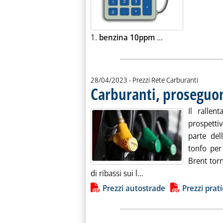
Leggi tutta la not
1.
benzina 10ppm
...
28/04/2023
- Prezzi Rete Carburanti
Carburanti, proseguon
Il rallen
prospettiv
parte del
tonfo per 
Brent torn
Leggi tutta la notizia:
di ribassi sui l...
Lista allegati PDF alla notiz
Prezzi autostrade
Prezzi prati