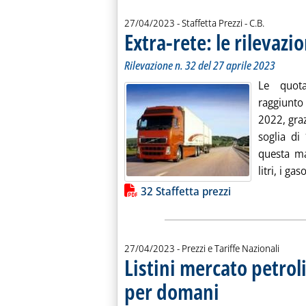
di:
27/04/2023
- Staffetta Prezzi -
C.B.
Extra-rete: le rilevazio
Rilevazione n. 32 del 27 aprile 2023
Le quota
raggiunto 
2022, gra
soglia di
questa ma
litri, i ga
Lista allegati PDF alla notiz
32 Staffetta prezzi
27/04/2023
- Prezzi e Tariffe Nazionali
Listini mercato petroli
per domani
. Sottotitolo: Le variazioni
. Pubblicata giovedì 27 apr