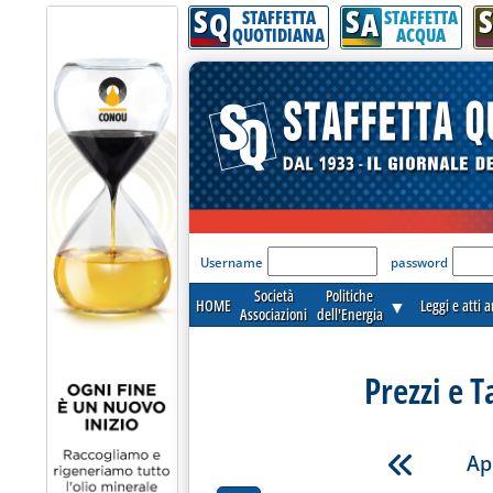
S
S
S
Q
A
STAFFETTA
STAFFETTA
QUOTIDIANA
ACQUA
'Modulo Login per acceder
Username
password
Società
Politiche
HOME
▼
Leggi e atti 
Associazioni
dell'Energia
Prezzi e T
Ap