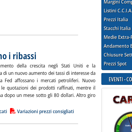
Margini Com
Listini C.C.I.A
Prezzi Italia
izia: 'Listini mercato petrolifero extra-rete, indicazioni per mar
Stacchi Italia
Medie Extra-
Andamento E
o i ribassi
. Pubblicata venerdì 28 aprile 2023 alle 8.36.
Chiusure Set
Prezzi Spot
tamento della crescita negli Stati Uniti e la
a di un nuovo aumento dei tassi di interesse da
EVENTI - 
la Fed affossano i mercati petroliferi. Nuovo
le quotazioni dei prodotti raffinati, mentre il
a dopo un mese sotto gli 80 dollari. Altro giro
 'Carburanti, proseguono i ribassi'
ia
cati
Variazioni prezzi consigliati