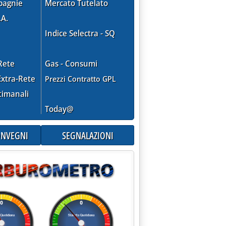
pagnie
Mercato Tutelato
.A.
Indice Selectra - SQ
tedì'
Rete
Gas - Consumi
xtra-Rete
Prezzi Contratto GPL
timanali
Today@
CONVEGNI
SEGNALAZIONI