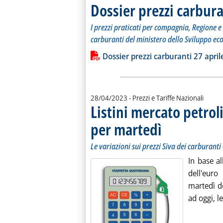
Dossier prezzi carbura
I prezzi praticati per compagnia, Regione e 
carburanti del ministero dello Sviluppo ec
Leggi tutta la notizia: 'Dossier prezzi
Lista allegati PDF alla notiz
Dossier prezzi carburanti 27 april
28/04/2023
- Prezzi e Tariffe Nazionali
Listini mercato petroli
per martedì
. Sottotitolo: Le variazion
. Pubblicata venerdì 28 ap
Le variazioni sui prezzi Siva dei carburanti 
In base a
dell'euro
martedì do
ad oggi, l