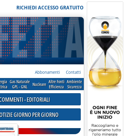
RICHIEDI ACCESSO GRATUITO
Abbonamenti
Contatti
ergia
Gas Naturale
Altre Fonti
Ambiente
Nucleare
ttrica
GPL - GNL
Efficienza
Sicurezza
COMMENTI - EDITORIALI
NOTIZIE GIORNO PER GIORNO