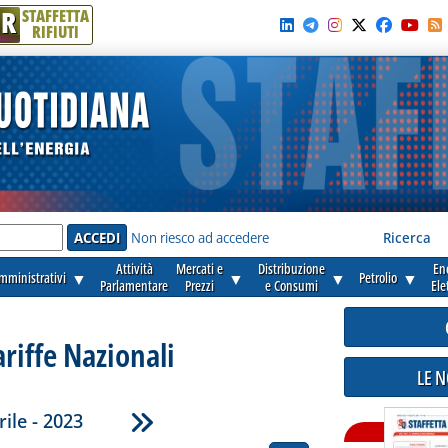
R
STAFFETTA
RIFIUTI
e'
Non riesco ad accedere
Ricerca
Attività
Mercati e
Distribuzione
En
amministrativi
▼
▼
▼
Petrolio
▼
Parlamentare
Prezzi
e Consumi
Ele
ariffe Nazionali
LE 
rile - 2023