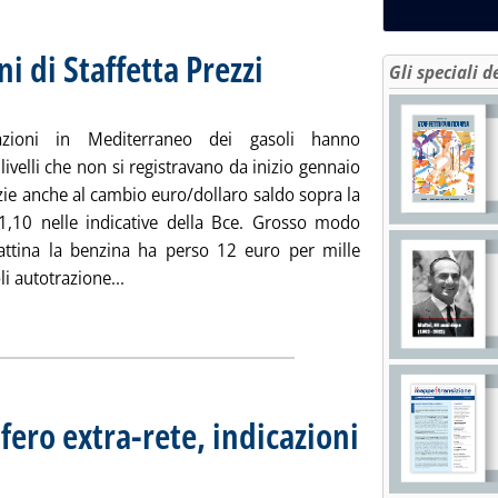
ni di Staffetta Prezzi
. Sottotitolo: Rilevazione n. 32 del 27 aprile
. Pubblicata giovedì 27 aprile 2023 alle 15.3
Gli speciali d
zioni in Mediterraneo dei gasoli hanno
livelli che non si registravano da inizio gennaio
zie anche al cambio euro/dollaro saldo sopra la
 1,10 nelle indicative della Bce. Grosso modo
ttina la benzina ha perso 12 euro per mille
Leggi tutta la notizia: 'Extra-rete: le rilevazioni 
soli autotrazione...
ia
fero extra-rete, indicazioni
 sui prezzi Siva dei carburanti e dei combustibili all'ingrosso
ile 2023 alle 9.5.