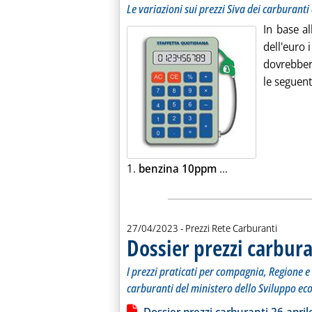
Le variazioni sui prezzi Siva dei carburanti 
In base a
dell'euro i
dovrebbero
le seguent
Leggi tutta la no
1.
benzina 10ppm
...
27/04/2023
- Prezzi Rete Carburanti
Dossier prezzi carbura
I prezzi praticati per compagnia, Regione e 
carburanti del ministero dello Sviluppo ec
Leggi tutta la notizia: 'Dossier prezzi