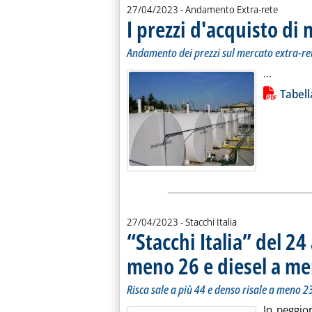
27/04/2023
- Andamento Extra-rete
I prezzi d'acquisto di 
Andamento dei prezzi sul mercato extra-re
Leggi tu
...
Lista allegati PDF alla notiz
Tabell
27/04/2023
- Stacchi Italia
“Stacchi Italia” del 24
meno 26 e diesel a m
Risca sale a più 44 e denso risale a meno 23
In peggior