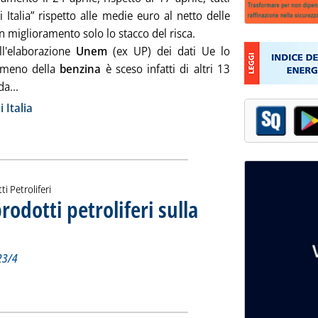
hi Italia” rispetto alle medie euro al netto delle
n miglioramento solo lo stacco del risca.
ll'elaborazione
Unem
(ex UP) dei dati Ue lo
 meno della
benzina
è sceso infatti di altri 13
Leggi tutta la notizia: '“Stacchi Italia” del 24 aprile, ben
da...
ia
 Italia
ti Petroliferi
prodotti petroliferi sulla
eriodo rilevato dal 10 al 16/4 e dal 17 al 23/4
ovedì 27 aprile 2023 alle 16.3.
 23/4
zzi dei prodotti petroliferi sulla piazza di Milano'
ia