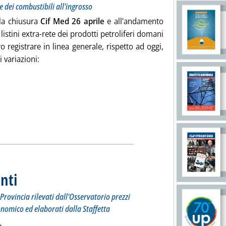
e dei combustibili all'ingrosso
lla chiusura
Cif Med 26 aprile
e all'andamento
 listini extra-rete dei prodotti petroliferi domani
 registrare in linea generale, rispetto ad oggi,
i variazioni:
tizia: 'Listini mercato petrolifero extra-rete, indicazioni per do
nti
. Sottotitolo: I prezzi praticati per compagnia, Regione e Provincia rilevati dall'Osserv
. Pubblicata giovedì 27 aprile 2023 alle 8.36.
Provincia rilevati dall'Osservatorio prezzi
onomico ed elaborati dalla Staffetta
 carburanti'