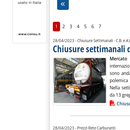
1
2
3
4
5
6
7
di:
28/04/2023
- Chiusure Settimanali -
C.B. e A.
Chiusure settimanali d
Mercato 
internazi
sono anda
polemica 
Nella set
da 13 gregg
Lista allegati PDF alla notiz
Chiusu
28/04/2023
- Prezzi Rete Carburanti