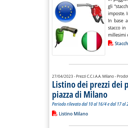
gli “stacc
imposte. I
In base a
stacco in
millesimi 
Lista allegati PDF alla notiz
Stacchi
27/04/2023
- Prezzi C.C.I.A.A. Milano - Prodot
Listino dei prezzi dei 
piazza di Milano
. Sottotitolo: P
. Pubblicata gi
Periodo rilevato dal 10 al 16/4 e dal 17 al
Leggi tutta la notizia: 'Listino dei pre
Lista allegati PDF alla notiz
Listino Milano