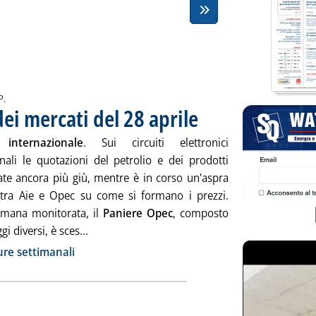
P.
ei mercati del 28 aprile
. Pubblicata venerdì 28 aprile 2023
internazionale
. Sui circuiti elettronici
onali le quotazioni del petrolio e dei prodotti
te ancora più giù, mentre è in corso un'aspra
tra Aie e Opec su come si formano i prezzi.
timana monitorata, il
Paniere Opec
, composto
Leggi tutta la notizia: 'Chiusure settimanali d
i diversi, è sces...
ia
re settimanali