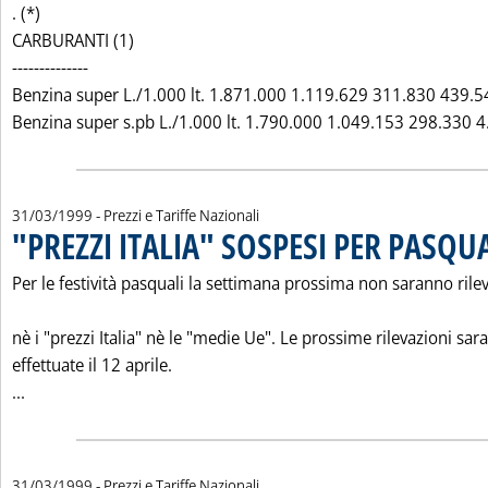
. (*)
CARBURANTI (1)
--------------
Benzina super L./1.000 lt. 1.871.000 1.119.629 311.830 439.5
Benzina super s.pb L./1.000 lt. 1.790.000 1.049.153 298.330 4.
31/03/1999
- Prezzi e Tariffe Nazionali
"PREZZI ITALIA" SOSPESI PER PASQU
Per le festività pasquali la settimana prossima non saranno rilev
nè i "prezzi Italia" nè le "medie Ue". Le prossime rilevazioni sa
effettuate il 12 aprile.
Leggi tutta la notizia: ' "PREZZI ITALIA" SOSPESI PER PASQU
...
31/03/1999
- Prezzi e Tariffe Nazionali