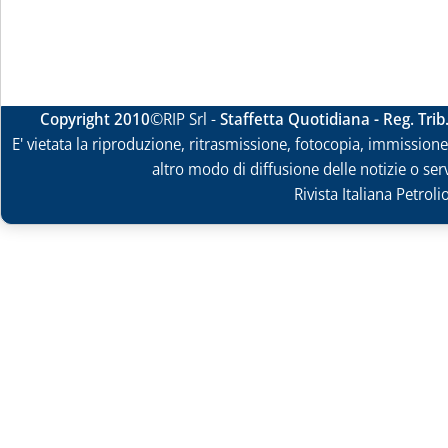
Copyright 2010
©RIP Srl -
Staffetta Quotidiana - Reg. Tri
E' vietata la riproduzione, ritrasmissione, fotocopia, immissione 
altro modo di diffusione delle notizie o ser
Rivista Italiana Petrol