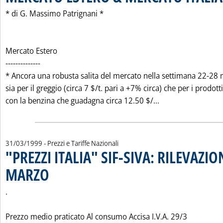
* di G. Massimo Patrignani *
Mercato Estero
--------------
* Ancora una robusta salita del mercato nella settimana 22-28
sia per il greggio (circa 7 $/t. pari a +7% circa) che per i prodotti
Leggi tutta la n
con la benzina che guadagna circa 12.50 $/...
31/03/1999
- Prezzi e Tariffe Nazionali
"PREZZI ITALIA" SIF-SIVA: RILEVAZIO
MARZO
. Pubblicata mercoledì 31 marzo 1999 alle 0.0.
.
Prezzo medio praticato Al consumo Accisa I.V.A. 29/3