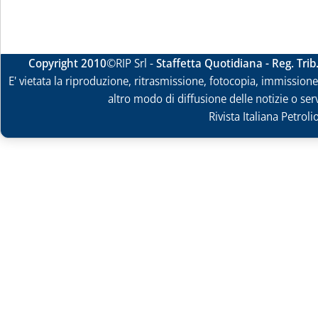
Copyright 2010
©RIP Srl -
Staffetta Quotidiana - Reg. Tri
E' vietata la riproduzione, ritrasmissione, fotocopia, immissione 
altro modo di diffusione delle notizie o ser
Rivista Italiana Petrol