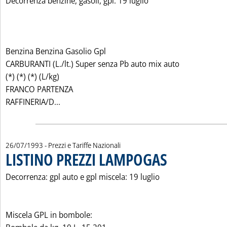
Decorrenza benzine, gasoli, gpl: 19 luglio
Benzina Benzina Gasolio Gpl
CARBURANTI (L./lt.) Super senza Pb auto mix auto
(*) (*) (*) (L/kg)
FRANCO PARTENZA
Leggi tutta la notizia: 'LISTINO PREZZI ESSO 
RAFFINERIA/D...
26/07/1993
- Prezzi e Tariffe Nazionali
LISTINO PREZZI LAMPOGAS
. Pubblicata lunedì 26 lu
Decorrenza: gpl auto e gpl miscela: 19 luglio
Miscela GPL in bombole: