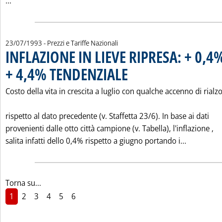
Leggi tutta la notizia: 'CHIUSURE SETTIMANALI 24 LUGLIO 
...
23/07/1993
- Prezzi e Tariffe Nazionali
INFLAZIONE IN LIEVE RIPRESA: + 0,4
+ 4,4% TENDENZIALE
. Pubblicata venerdì 23 luglio 1993 alle 
Costo della vita in crescita a luglio con qualche accenno di rialz
rispetto al dato precedente (v. Staffetta 23/6). In base ai dati
provenienti dalle otto città campione (v. Tabella), l'inflazione ‚
Leggi tut
salita infatti dello 0,4% rispetto a giugno portando i...
Torna su...
1
2
3
4
5
6