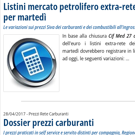
Listini mercato petrolifero extra-ret
per martedì
. Sottotitolo: Le variazioni sui prezzi Siva dei carburanti e dei 
. Pubblicata venerdì 28 aprile 2017 alle 9.45.
Le variazioni sui prezzi Siva dei carburanti e dei combustibili all'ingro
In base alla chiusura
Cif Med 27 a
dell'euro i listini extra-rete de
martedì dovrebbero registrare in l
Le
ad oggi, le seguenti variazioni: ...
28/04/2017
- Prezzi Rete Carburanti
Dossier prezzi carburanti
. Sottotitolo: I prezzi pratic
. Pubblicata venerdì 28 april
I prezzi praticati in self service e servito distinti per compagnia, Region