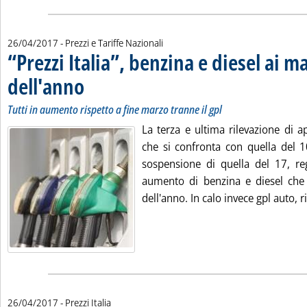
26/04/2017
- Prezzi e Tariffe Nazionali
“Prezzi Italia”, benzina e diesel ai m
dell'anno
. Sottotitolo: Tutti in aumento rispetto a fine marzo tranne il gpl
. Pubblicata mercoledì 26 aprile 2017 alle 13.30.
Tutti in aumento rispetto a fine marzo tranne il gpl
La terza e ultima rilevazione di apr
che si confronta con quella del 1
sospensione di quella del 17, re
aumento di benzina e diesel che
dell'anno. In calo invece gpl auto, r
26/04/2017
- Prezzi Italia