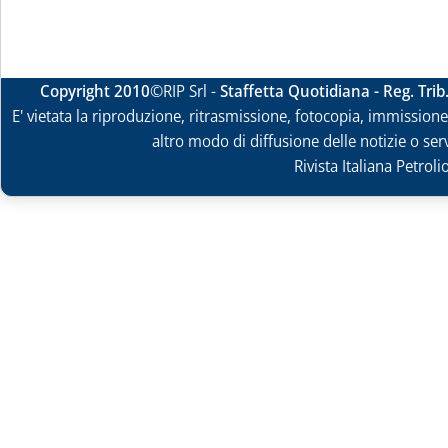
Copyright 2010
©RIP Srl -
Staffetta Quotidiana - Reg. Tri
E' vietata la riproduzione, ritrasmissione, fotocopia, immissione 
altro modo di diffusione delle notizie o ser
Rivista Italiana Petrol