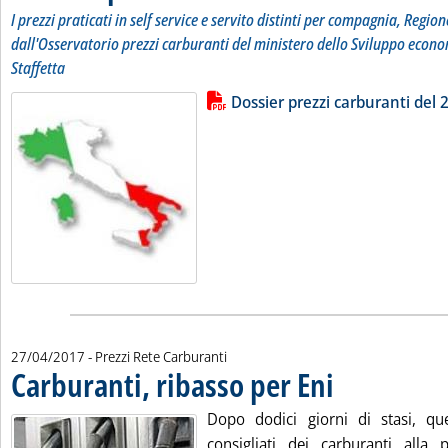
I prezzi praticati in self service e servito distinti per compagnia, Region
dall'Osservatorio prezzi carburanti del ministero dello Sviluppo econo
Staffetta
Lista allegati PDF alla notizia
Leggi tutta la notizia: 'Dossier pr
Dossier prezzi carburanti del 2
27/04/2017
- Prezzi Rete Carburanti
Carburanti, ribasso per Eni
. Pubblicata giovedì 27 
Dopo dodici giorni di stasi, qu
consigliati dei carburanti all