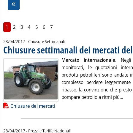
1
2
3
4
5
6
7
28/04/2017
- Chiusure Settimanali
Chiusure settimanali dei mercati del
Mercato internazionale
. Negli
monitorati, le quotazioni inter
prodotti petroliferi sono andate i
complesso perdere leggermente 
ribasso, la convinzione che presto
Legg
pompare petrolio a ritmi più...
Lista allegati PDF alla notizia
Chiusure dei mercati
28/04/2017
- Prezzi e Tariffe Nazionali