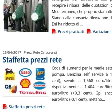
recepire i ribassi delle quotazioni d
Mediterraneo, che proprio stamatti
Stando alla consueta rilevazione d
Leggi tutta la no
Eni ha ridotto di ...
Lista allegati PDF alla notizia
Prezzi praticati
Variazioni 
26/04/2017
- Prezzi Rete Carburanti
Staffetta prezzi rete
. Pubblicata mercoledì 26 aprile 2017 alle
Coda di aumenti per le medie setti
pompa. Benzina self service a 1
cent), servito a 1,668 euro/litr
rispettivamente a 1,404 euro/litr
euro/litro (+0,3 cent). Gpl an
Legg
euro/litro (-0,1 cent), metano...
Lista allegati PDF alla notizia
Staffetta prezzi rete