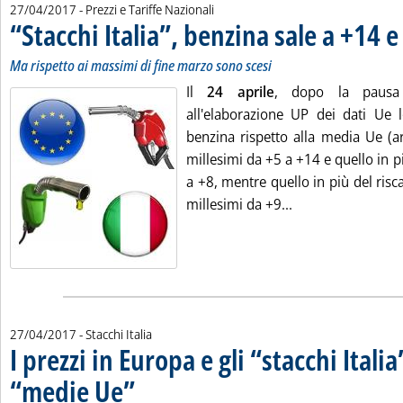
27/04/2017
- Prezzi e Tariffe Nazionali
“Stacchi Italia”, benzina sale a +14 e
Ma rispetto ai massimi di fine marzo sono scesi
Il
24 aprile
, dopo la pausa
all'elaborazione UP dei dati Ue l
benzina rispetto alla media Ue (ar
millesimi da +5 a +14 e quello in pi
a +8, mentre quello in più del risca 
Leggi tutta la not
millesimi da +9...
27/04/2017
- Stacchi Italia
I prezzi in Europa e gli “stacchi Italia
“medie Ue”
. Sottotitolo: Rilevazione del 24 aprile
. Pubblicata giovedì 27 aprile 2017 alle 15.55.