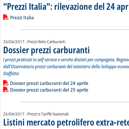
“Prezzi Italia”: rilevazione del 24 ap
Leggi tutta la notizia: '“Prezzi Italia”: rilevazione del 24 aprile
Lista allegati PDF alla notizia
Prezzi Italia
26/04/2017
- Prezzi Rete Carburanti
Dossier prezzi carburanti
. Sottotitolo: I prezzi pratic
. Pubblicata mercoledì 26 ap
I prezzi praticati in self service e servito distinti per compagnia, Region
dall'Osservatorio prezzi carburanti del ministero dello Sviluppo econo
Staffetta
Leggi tutta la notizia: 'Dossier prezzi carburanti'
Lista allegati PDF alla notizia
Dossier prezzi carburanti del 24 aprile
Dossier prezzi carburanti del 25 aprile
26/04/2017
- Prezzi e Tariffe Nazionali
Listini mercato petrolifero extra-ret