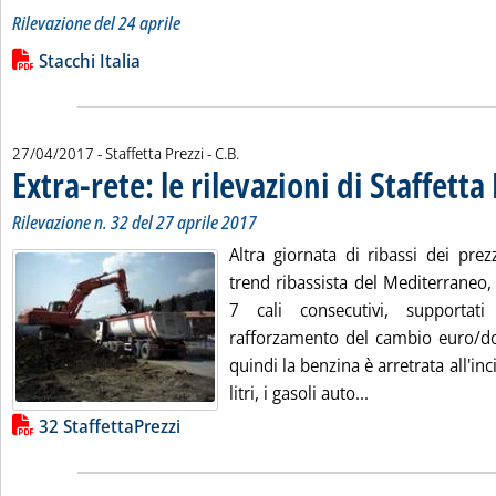
Rilevazione del 24 aprile
Leggi tutta la notizia: 'I prezzi in Europa e gli “stacchi Italia”
Lista allegati PDF alla notizia
Stacchi Italia
di:
27/04/2017
- Staffetta Prezzi -
C.B.
Extra-rete: le rilevazioni di Staffetta
Rilevazione n. 32 del 27 aprile 2017
Altra giornata di ribassi dei prez
trend ribassista del Mediterraneo,
7 cali consecutivi, supportat
rafforzamento del cambio euro/do
quindi la benzina è arretrata all'inc
Leggi tutta la no
litri, i gasoli auto...
Lista allegati PDF alla notizia
32 StaffettaPrezzi