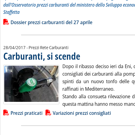
dall'Osservatorio prezzi carburanti del ministero dello Sviluppo econo
Staffetta
Leggi tutta la notizia: 'Dossier prezzi carburanti'
Lista allegati PDF alla notizia
Dossier prezzi carburanti del 27 aprile
28/04/2017
- Prezzi Rete Carburanti
Carburanti, si scende
. Pubblicata venerdì 28 aprile 2017 all
Dopo il ribasso deciso ieri da Eni, 
consigliati dei carburanti alla pom
spinti da un nuovo tonfo delle qu
raffinati in Mediterraneo.
Stando alla consueta rilevazione d
questa mattina hanno messo mano ai
Lista allegati PDF alla notizia
Prezzi praticati
Variazioni prezzi consigliati