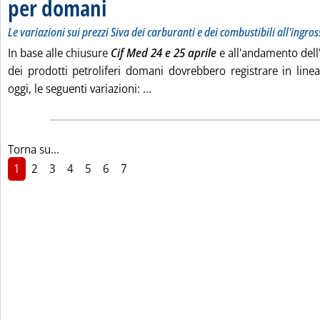
per domani
. Sottotitolo: Le variazioni sui prezzi Siva dei carburanti e dei c
. Pubblicata mercoledì 26 aprile 2017 alle 9.34.
Le variazioni sui prezzi Siva dei carburanti e dei combustibili all'ingro
In base alle chiusure
Cif Med 24 e 25 aprile
e all'andamento dell'e
dei prodotti petroliferi domani dovrebbero registrare in linea
Leggi tutta la notizia: 'Listini m
oggi, le seguenti variazioni: ...
Torna su...
1
2
3
4
5
6
7