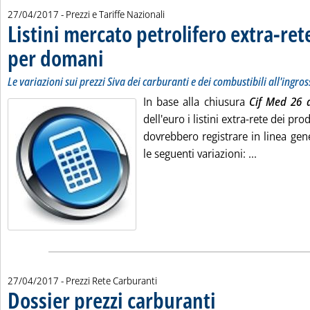
27/04/2017
- Prezzi e Tariffe Nazionali
Listini mercato petrolifero extra-ret
per domani
. Sottotitolo: Le variazioni sui prezzi Siva dei carburanti e dei c
. Pubblicata giovedì 27 aprile 2017 alle 9.43.
Le variazioni sui prezzi Siva dei carburanti e dei combustibili all'ingro
In base alla chiusura
Cif Med 26 a
dell'euro i listini extra-rete dei pr
dovrebbero registrare in linea gene
Leggi tutta
le seguenti variazioni: ...
27/04/2017
- Prezzi Rete Carburanti
Dossier prezzi carburanti
. Sottotitolo: I prezzi pratic
. Pubblicata giovedì 27 april