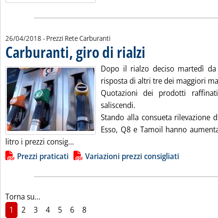
26/04/2018
- Prezzi Rete Carburanti
Carburanti, giro di rialzi
. Pubblicata giovedì 26 aprile 2
Dopo il rialzo deciso martedì da E
risposta di altri tre dei maggiori ma
Quotazioni dei prodotti raffina
saliscendi.
Stando alla consueta rilevazione d
Esso, Q8 e Tamoil hanno aumenta
Leggi tutta la notizia: 'Carburanti, giro di r
litro i prezzi consig...
Lista allegati PDF alla notizia
Prezzi praticati
Variazioni prezzi consigliati
Torna su...
1
2
3
4
5
6
8