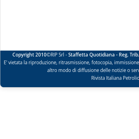
Copyright 2010
©RIP Srl -
Staffetta Quotidiana - Reg. Tri
E' vietata la riproduzione, ritrasmissione, fotocopia, immissione 
altro modo di diffusione delle notizie o ser
Rivista Italiana Petrol