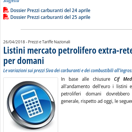
Staffetta
Leggi tutta la notizia: 'Dossier prezzi carburanti'
Lista allegati PDF alla notizia
Dossier Prezzi carburanti del 24 aprile
Dossier Prezzi carburanti del 25 aprile
26/04/2018
- Prezzi e Tariffe Nazionali
Listini mercato petrolifero extra-ret
per domani
. Sottotitolo: Le variazioni sui prezzi Siva dei carburanti e dei c
. Pubblicata giovedì 26 aprile 2018 alle 9.13.
Le variazioni sui prezzi Siva dei carburanti e dei combustibili all'ingro
In base alle chiusure
Cif Me
all'andamento dell'euro i listini 
petroliferi domani dovrebbero
generale, rispetto ad oggi, le seguent