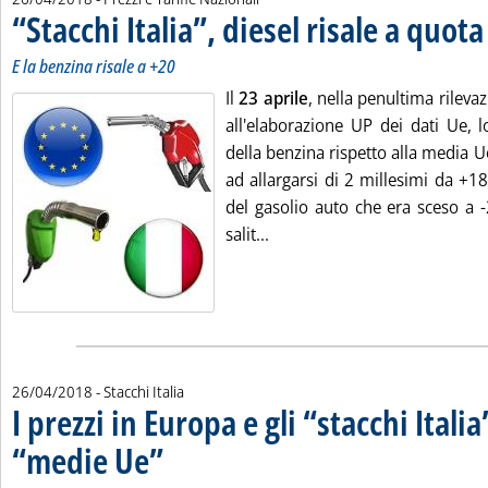
“Stacchi Italia”, diesel risale a quota
E la benzina risale a +20
Il
23 aprile
, nella penultima rileva
all'elaborazione UP dei dati Ue, lo
della benzina rispetto alla media U
ad allargarsi di 2 millesimi da +1
del gasolio auto che era sceso a 
Leggi tutta la notizia: '“Stacc
salit...
26/04/2018
- Stacchi Italia
I prezzi in Europa e gli “stacchi Italia
“medie Ue”
. Sottotitolo: Rilevazione del 23 aprile
. Pubblicata giovedì 26 aprile 2018 alle 17.5.