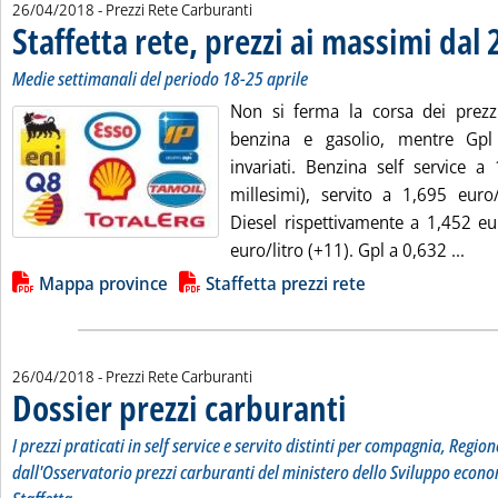
26/04/2018
- Prezzi Rete Carburanti
Staffetta rete, prezzi ai massimi dal
Medie settimanali del periodo 18-25 aprile
Non si ferma la corsa dei prezz
benzina e gasolio, mentre Gpl
invariati. Benzina self service a
millesimi), servito a 1,695 euro/
Diesel rispettivamente a 1,452 eu
Legg
euro/litro (+11). Gpl a 0,632 ...
Lista allegati PDF alla notizia
Mappa province
Staffetta prezzi rete
26/04/2018
- Prezzi Rete Carburanti
Dossier prezzi carburanti
. Sottotitolo: I prezzi pratic
. Pubblicata giovedì 26 april
I prezzi praticati in self service e servito distinti per compagnia, Region
dall'Osservatorio prezzi carburanti del ministero dello Sviluppo econo