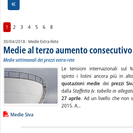
1
2
3
4
5
6
8
30/04/2018
- Medie Extra-Rete
Medie al terzo aumento consecutivo
Medie settimanali dei prezzi extra-rete
Le tensioni internazionali sul
spinto i listini ancora più in al
quotazioni medie
dei
prezzi Siv
dalla
Staffetta (v. tabella in allegat
27 aprile
. Ad un livello che non si
Leggi tutta la notizia: 
2015. A...
Lista allegati PDF alla notizia
Medie Siva