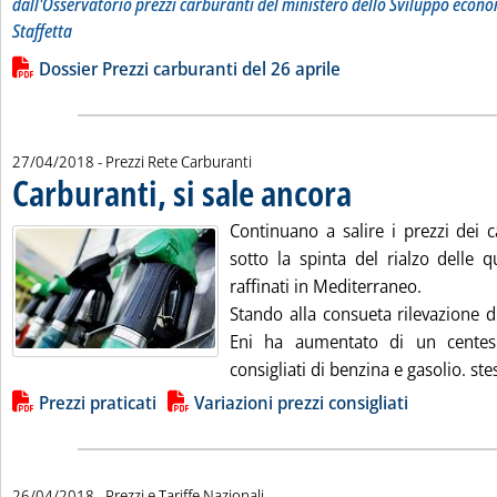
dall'Osservatorio prezzi carburanti del ministero dello Sviluppo econo
Staffetta
Leggi tutta la notizia: 'Dossier prezzi carburanti'
Lista allegati PDF alla notizia
Dossier Prezzi carburanti del 26 aprile
27/04/2018
- Prezzi Rete Carburanti
Carburanti, si sale ancora
. Pubblicata venerdì 27 apri
Continuano a salire i prezzi dei 
sotto la spinta del rialzo delle q
raffinati in Mediterraneo.
Stando alla consueta rilevazione d
Eni ha aumentato di un centesi
consigliati di benzina e gasolio. st
Lista allegati PDF alla notizia
Prezzi praticati
Variazioni prezzi consigliati
26/04/2018
- Prezzi e Tariffe Nazionali