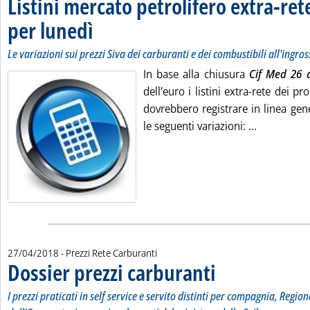
Listini mercato petrolifero extra-ret
per lunedì
. Sottotitolo: Le variazioni sui prezzi Siva dei carburanti e dei comb
. Pubblicata venerdì 27 aprile 2018 alle 9.30.
Le variazioni sui prezzi Siva dei carburanti e dei combustibili all'ingro
In base alla chiusura
Cif Med 26 a
dell'euro i listini extra-rete dei pr
dovrebbero registrare in linea gene
Leggi tutta
le seguenti variazioni: ...
27/04/2018
- Prezzi Rete Carburanti
Dossier prezzi carburanti
. Sottotitolo: I prezzi pratic
. Pubblicata venerdì 27 april
I prezzi praticati in self service e servito distinti per compagnia, Region