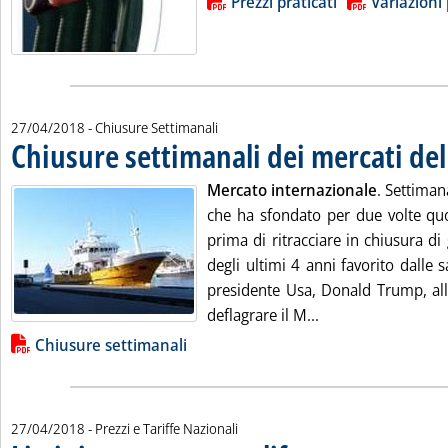
Lista allegati PDF alla notizia
Prezzi praticati
Variazioni 
27/04/2018
- Chiusure Settimanali
Chiusure settimanali dei mercati del
Mercato internazionale
. Settiman
che ha sfondato per due volte quo
prima di ritracciare in chiusura d
degli ultimi 4 anni favorito dalle 
presidente Usa, Donald Trump, all
Leggi tutta la noti
deflagrare il M...
Lista allegati PDF alla notizia
Chiusure settimanali
27/04/2018
- Prezzi e Tariffe Nazionali