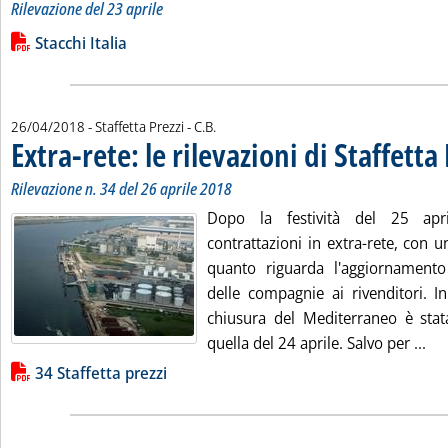
Rilevazione del 23 aprile
Leggi tutta la notizia: 'I prezzi in Europa e gli “stacchi Italia”
Lista allegati PDF alla notizia
Stacchi Italia
di:
26/04/2018
- Staffetta Prezzi -
C.B.
Extra-rete: le rilevazioni di Staffetta
Rilevazione n. 34 del 26 aprile 2018
Dopo la festività del 25 apr
contrattazioni in extra-rete, con u
quanto riguarda l'aggiornamento
delle compagnie ai rivenditori. I
chiusura del Mediterraneo è stat
Leg
quella del 24 aprile. Salvo per ...
Lista allegati PDF alla notizia
34 Staffetta prezzi