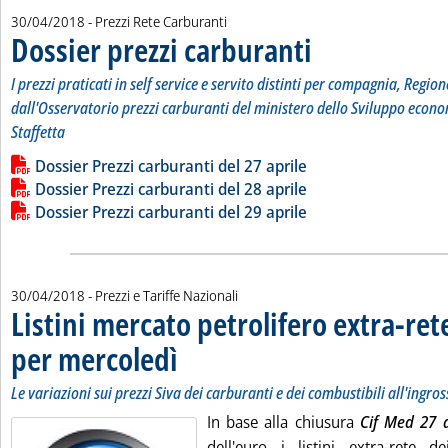
30/04/2018
- Prezzi Rete Carburanti
Dossier prezzi carburanti
. Sottotitolo: I prezzi pratic
. Pubblicata lunedì 30 aprile
I prezzi praticati in self service e servito distinti per compagnia, Region
dall'Osservatorio prezzi carburanti del ministero dello Sviluppo econo
Staffetta
Leggi tutta la notizia: 'Dossier prezzi carburanti'
Lista allegati PDF alla notizia
Dossier Prezzi carburanti del 27 aprile
Dossier Prezzi carburanti del 28 aprile
Dossier Prezzi carburanti del 29 aprile
30/04/2018
- Prezzi e Tariffe Nazionali
Listini mercato petrolifero extra-ret
per mercoledì
. Sottotitolo: Le variazioni sui prezzi Siva dei carburanti 
. Pubblicata lunedì 30 aprile 2018 alle 9.23.
Le variazioni sui prezzi Siva dei carburanti e dei combustibili all'ingro
In base alla chiusura
Cif Med 27 a
dell'euro i listini extra-rete de