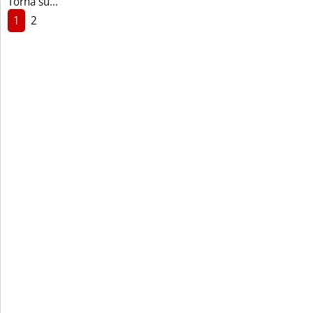
Torna su...
1
2