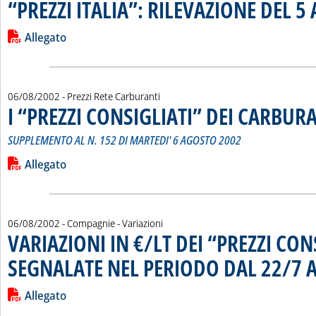
“PREZZI ITALIA”: RILEVAZIONE DEL 
Leggi tutta la notizia: '“PREZZI ITALIA”: RILEVAZIONE DEL 5 
Lista allegati PDF alla notizia
Allegato
06/08/2002
- Prezzi Rete Carburanti
I “PREZZI CONSIGLIATI” DEI CARBUR
SUPPLEMENTO AL N. 152 DI MARTEDI' 6 AGOSTO 2002
Leggi tutta la notizia: 'I “PREZZI CONSIGLIATI” DEI CARBURA
Lista allegati PDF alla notizia
Allegato
06/08/2002
- Compagnie - Variazioni
VARIAZIONI IN €/LT DEI “PREZZI CON
SEGNALATE NEL PERIODO DAL 22/7 A
Leggi tutta la notizia: 'VARIAZIONI IN €/LT DEI “PREZZI C
Lista allegati PDF alla notizia
Allegato