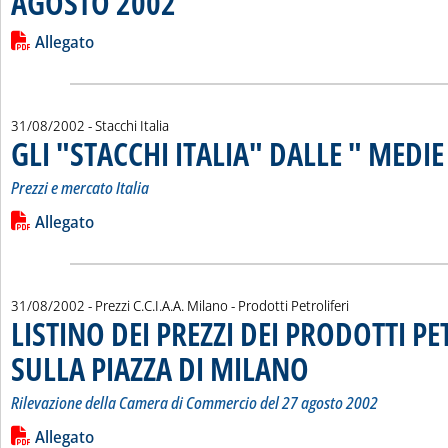
AGOSTO 2002
Leggi tutta la notizia: '"PREZZI ITALIA": RILEVAZIONI DEL 12
Lista allegati PDF alla notizia
Allegato
31/08/2002
- Stacchi Italia
GLI "STACCHI ITALIA" DALLE " MEDIE
Prezzi e mercato Italia
Leggi tutta la notizia: 'GLI "STACCHI ITALIA" DALLE " MEDIE U
Lista allegati PDF alla notizia
Allegato
31/08/2002
- Prezzi C.C.I.A.A. Milano - Prodotti Petroliferi
LISTINO DEI PREZZI DEI PRODOTTI PE
SULLA PIAZZA DI MILANO
. Sottotitolo: Rilevazione d
. Pubblicata sabato 31 agosto
Rilevazione della Camera di Commercio del 27 agosto 2002
Leggi tutta la notizia: 'LISTINO DEI PREZZI DEI PRODOTTI 
Lista allegati PDF alla notizia
Allegato