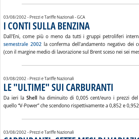
di:
03/08/2002
- Prezzi e Tariffe Nazionali -
GCA
I CONTI SULLA BENZINA
. Pubblicata sabato 03 agosto 200
Dall'Eni, come più o meno da tutti i gruppi petroliferi intern
semestrale 2002
la conferma dell'andamento negativo dei con
(con il margine medio di lavorazione sul Brent sceso nei sei mes
03/08/2002
- Prezzi e Tariffe Nazionali
LE "ULTIME" SUI CARBURANTI
. Pubblicata saba
Da ieri la
Shell
ha diminuito di 0,005 cent/euro i prezzi del
quello “V-Power” che scendono rispettivamente a 0,852 e 0,952 
03/08/2002
- Prezzi e Tariffe Nazionali