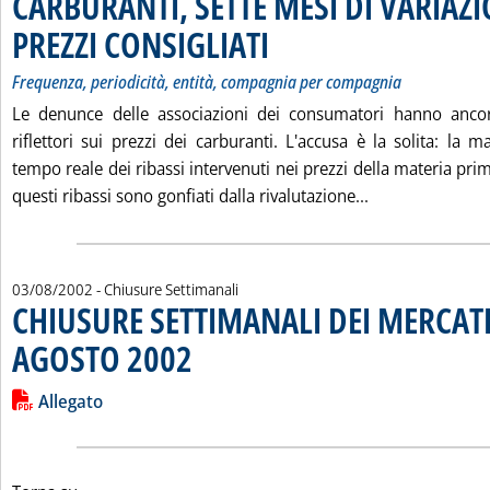
CARBURANTI, SETTE MESI DI VARIAZI
PREZZI CONSIGLIATI
. Sottotitolo: Frequenza, periodicità, ent
. Pubblicata sabato 03 agosto 2002 alle 15
Frequenza, periodicità, entità, compagnia per compagnia
Le denunce delle associazioni dei consumatori hanno ancor
riflettori sui prezzi dei carburanti. L'accusa è la solita: la 
tempo reale dei ribassi intervenuti nei prezzi della materia pr
Leggi tutta la
questi ribassi sono gonfiati dalla rivalutazione...
03/08/2002
- Chiusure Settimanali
CHIUSURE SETTIMANALI DEI MERCATI
AGOSTO 2002
. Pubblicata sabato 03 agosto 2002 alle 14.47.
Leggi tutta la notizia: 'CHIUSURE SETTIMANALI DEI MERCATI
Lista allegati PDF alla notizia
Allegato