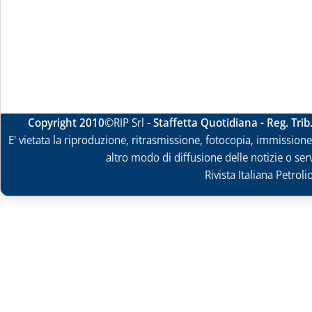
Copyright 2010
©RIP Srl -
Staffetta Quotidiana - Reg. Tri
E' vietata la riproduzione, ritrasmissione, fotocopia, immissione 
altro modo di diffusione delle notizie o ser
Rivista Italiana Petrol