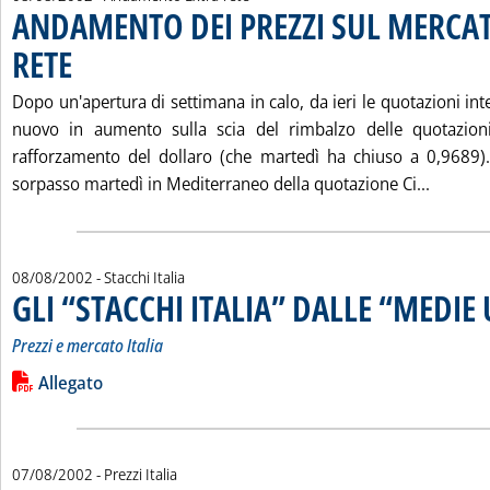
ANDAMENTO DEI PREZZI SUL MERCAT
RETE
. Pubblicata giovedì 08 agosto 2002 alle 13.42.
Dopo un'apertura di settimana in calo, da ieri le quotazioni int
nuovo in aumento sulla scia del rimbalzo delle quotazioni
rafforzamento del dollaro (che martedì ha chiuso a 0,9689).
Leggi t
sorpasso martedì in Mediterraneo della quotazione Ci...
08/08/2002
- Stacchi Italia
GLI “STACCHI ITALIA” DALLE “MEDIE 
Prezzi e mercato Italia
Leggi tutta la notizia: 'GLI “STACCHI ITALIA” DALLE “MEDIE UE
Lista allegati PDF alla notizia
Allegato
07/08/2002
- Prezzi Italia