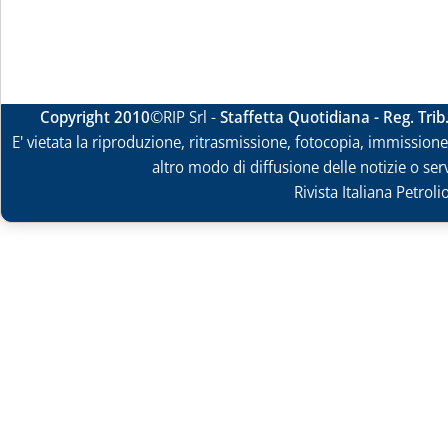
Copyright 2010
©RIP Srl -
Staffetta Quotidiana - Reg. Tri
E' vietata la riproduzione, ritrasmissione, fotocopia, immissione 
altro modo di diffusione delle notizie o ser
Rivista Italiana Petrol