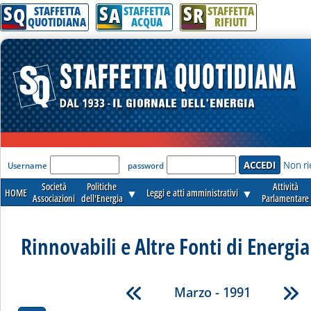
S
S
S
Q
A
R
STAFFETTA
STAFFETTA
STAFFETTA
QUOTIDIANA
ACQUA
RIFIUTI
'Modulo Login per accedere'
Non ri
Username
password
Società
Politiche
Attività
HOME
▼
Leggi e atti amministrativi
▼
Associazioni
dell'Energia
Parlamentare
Rinnovabili e Altre Fonti di Energia 
Marzo - 1991