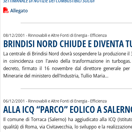
SETTIMANALE DI NOTIZIE DEI COMBUSTIBILI SOLIDI
Leggi tutta la notizia: 'CARBONE INFORMAZIONI N. 35'
Lista allegati PDF alla notizia
Allegato
08/12/2001
- Rinnovabili e Altre Fonti di Energia - Efficienza
BRINDISI NORD CHIUDE E DIVENTA 
La centrale di Brindisi Nord dovrà sospendere la produzione i
in coincidenza con l'avvio della trasformazione in turbogas
decreto, firmato il 16 novembre dal direttore generale per 
Leggi tutt
Minerarie del ministero dell'Industria, Tullio Maria...
06/12/2001
- Rinnovabili e Altre Fonti di Energia - Efficienza
ALLA ICQ “PARCO” EOLICO A SALERN
Il comune di Torraca (Salerno) ha aggiudicato alla ICQ (Istituto
qualità) di Roma, via Civitavecchia, lo sviluppo e la realizzazio