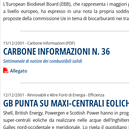
L'European Biodiesel Board (EBB), che rappresenta i maggiori p
a livello europeo, ha espresso in una nota la propria soddis
proposte della commissione Ue in tema di biocarburanti nei tras
15/12/2001
- Carbone Informazioni (PDF)
CARBONE INFORMAZIONI N. 36
. Sottotitolo: 
. Pubblicata 
Settimanale di notizie dei combustibili solidi
Leggi tutta la notizia: 'CARBONE INFORMAZIONI N. 36'
Lista allegati PDF alla notizia
Allegato
12/12/2001
- Rinnovabili e Altre Fonti di Energia - Efficienza
GB PUNTA SU MAXI-CENTRALI EOLIC
Shell, British Energy, Powergen e Scottish Power hanno in proge
super-centrali eoliche da realizzare nelle acque dell'Inghilte
Galles nord-occidentale e meridionale. Lo rivela il quotidian