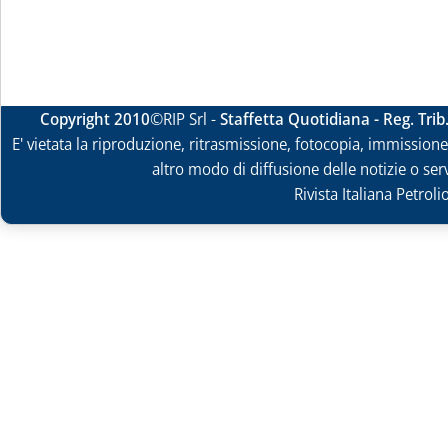
Copyright 2010
©RIP Srl -
Staffetta Quotidiana - Reg. Tri
E' vietata la riproduzione, ritrasmissione, fotocopia, immissione 
altro modo di diffusione delle notizie o ser
Rivista Italiana Petrol