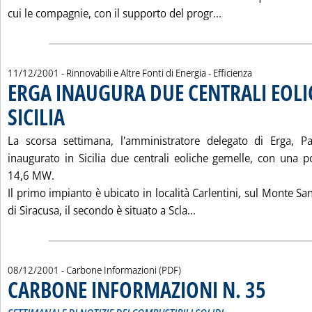
Leggi tutta la n
cui le compagnie, con il supporto del progr...
11/12/2001
- Rinnovabili e Altre Fonti di Energia - Efficienza
ERGA INAUGURA DUE CENTRALI EOLI
SICILIA
. Pubblicata martedì 11 dicembre 2001 alle 15.39.
La scorsa settimana, l'amministratore delegato di Erga, P
inaugurato in Sicilia due centrali eoliche gemelle, con una 
14,6 MW.
Il primo impianto è ubicato in località Carlentini, sul Monte Sa
Leggi tutta la notizia
di Siracusa, il secondo è situato a Scla...
08/12/2001
- Carbone Informazioni (PDF)
CARBONE INFORMAZIONI N. 35
. Sottotitolo
. Pubblicata 