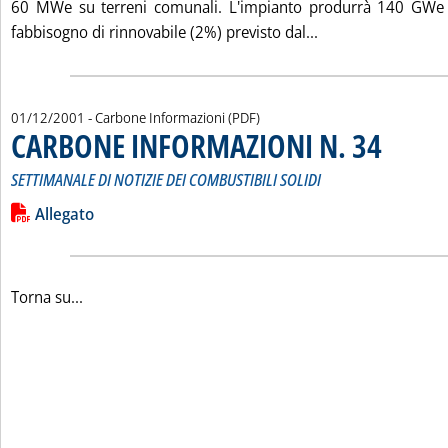
60 MWe su terreni comunali. L'impianto produrrà 140 GWe i
Leggi tutta la no
fabbisogno di rinnovabile (2%) previsto dal...
01/12/2001
- Carbone Informazioni (PDF)
CARBONE INFORMAZIONI N. 34
. Sottotitolo
. Pubblicata 
SETTIMANALE DI NOTIZIE DEI COMBUSTIBILI SOLIDI
Leggi tutta la notizia: 'CARBONE INFORMAZIONI N. 34'
Lista allegati PDF alla notizia
Allegato
Torna su...