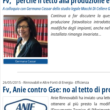
Fv, “perché il tetto alla produzione è
A colloquio con Germana Cassar dello studio legale Macchi Di Cellere
Continua a far discutere la quest
produzione fotovoltaica introdot
modifiche degli impianti, anche nel
Leggi
installata rimanga invariata
...
Germana Cassar
26/05/2015
- Rinnovabili e Altre Fonti di Energia - Efficienza
Fv, Anie contro Gse: no al tetto di pr
Anie Rinnovabili ha inviato una let
ottenere al più presto la modif