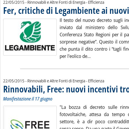
22/05/2015
- Rinnovabili e Altre Fonti di Energia - Efficienza
Fer, critiche di Legambiente ai nuovi
Il testo del nuovo decreto sugli inc
inviato dal ministero dello Svi
Conferenza Stato Regioni per il pa
sorprese negative”. Questo il co
che punta il dito contro i “tagli fi
Leggi tutta la noti
per l'eolico de...
22/05/2015
- Rinnovabili e Altre Fonti di Energia - Efficienza
Rinnovabili, Free: nuovi incentivi t
Manifestazione il 17 giugno
"La bozza di decreto sulle rinno
fotovoltaiche, attesa da tempo d
settore, è a dir poco contraddit
senza senso. Da una parte il Gove