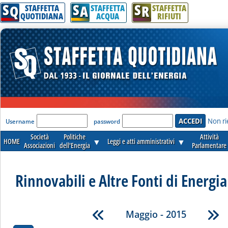
S
S
S
Q
A
R
STAFFETTA
STAFFETTA
STAFFETTA
QUOTIDIANA
ACQUA
RIFIUTI
'Modulo Login per accedere'
Non ri
Username
password
Società
Politiche
Attività
HOME
▼
Leggi e atti amministrativi
▼
Associazioni
dell'Energia
Parlamentare
Rinnovabili e Altre Fonti di Energia 
Maggio - 2015