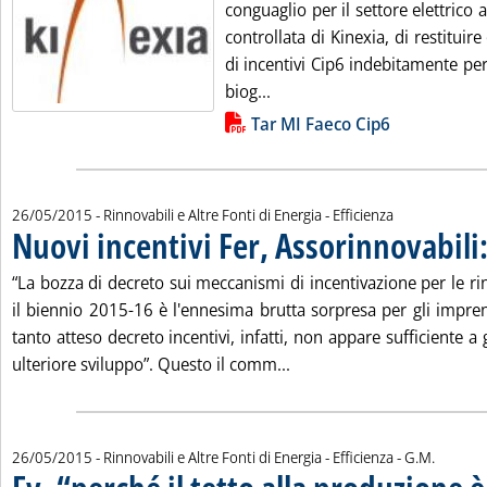
conguaglio per il settore elettrico 
controllata di Kinexia, di restituire
di incentivi Cip6 indebitamente perc
Leggi tutta la notizia: 'Cip6
biog...
Lista allegati PDF alla notizia
Tar MI Faeco Cip6
26/05/2015
- Rinnovabili e Altre Fonti di Energia - Efficienza
Nuovi incentivi Fer, Assorinnovabili:
“La bozza di decreto sui meccanismi di incentivazione per le rin
il biennio 2015-16 è l'ennesima brutta sorpresa per gli imprendi
tanto atteso decreto incentivi, infatti, non appare sufficiente a
Leggi tutta la notizia: 'Nu
ulteriore sviluppo”. Questo il comm...
di:
26/05/2015
- Rinnovabili e Altre Fonti di Energia - Efficienza -
G.M.