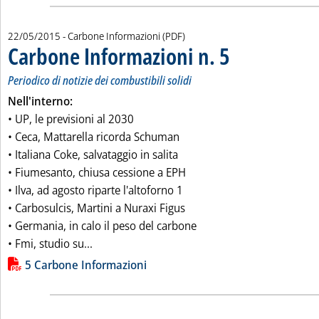
22/05/2015
- Carbone Informazioni (PDF)
Carbone Informazioni n. 5
. Sottotitolo: Periodico di 
. Pubblicata venerdì 22 m
Periodico di notizie dei combustibili solidi
Nell'interno:
• UP, le previsioni al 2030
• Ceca, Mattarella ricorda Schuman
• Italiana Coke, salvataggio in salita
• Fiumesanto, chiusa cessione a EPH
• Ilva, ad agosto riparte l'altoforno 1
• Carbosulcis, Martini a Nuraxi Figus
• Germania, in calo il peso del carbone
Leggi tutta la notizia: 'Carbone Informazioni 
• Fmi, studio su...
Lista allegati PDF alla notizia
5 Carbone Informazioni