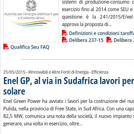
sistemi di produzione-consumo di 
esercizio fino al 2014 come SEU e 
questione è la 241/2015/E/eel
Leggi tutta
approva la proposta di...
Lista allegati PDF alla notizia
Definizioni e condizioni taroff
Delibera 237-15
Delibera
Qualifica Seu FAQ
25/05/2015
- Rinnovabili e Altre Fonti di Energia - Efficienza
Enel GP, al via in Sudafrica lavori p
solare
. Pubblicata lunedì 25 maggio 2015 alle 15.15.
Enel Green Power ha avviato i lavori per la costruzione del nu
Pulida, nella provincia di Free State, in Sud Africa. Con una capac
82,5 MW, comunica una nota della società, il nuovo impianto s
Leggi tutta la notizia: '
generare, una volta in esercizio, oltre...