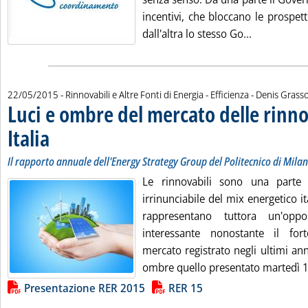
incentivi, che bloccano le prospett
Leggi tutta 
dall'altra lo stesso Go...
di:
22/05/2015
- Rinnovabili e Altre Fonti di Energia - Efficienza -
Denis Grass
Luci e ombre del mercato delle rinno
Italia
. Sottotitolo: Il rapporto annuale dell'Energy Strategy Group del Politecnico di 
. Pubblicata venerdì 22 maggio 2015 alle 10.52.
Il rapporto annuale dell'Energy Strategy Group del Politecnico di Mila
Le rinnovabili sono una parte
irrinunciabile del mix energetico i
rappresentano tuttora un'oppo
interessante nonostante il for
mercato registrato negli ultimi an
ombre quello presentato martedì 1.
Lista allegati PDF alla notizia
Presentazione RER 2015
RER 15