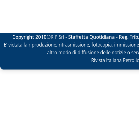
Copyright 2010
©RIP Srl -
Staffetta Quotidiana - Reg. Tri
E' vietata la riproduzione, ritrasmissione, fotocopia, immissione 
altro modo di diffusione delle notizie o ser
Rivista Italiana Petrol