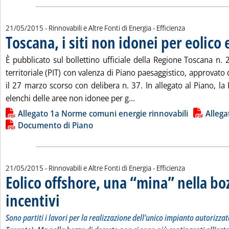
21/05/2015
- Rinnovabili e Altre Fonti di Energia - Efficienza
Toscana, i siti non idonei per eolico
È pubblicato sul bollettino ufficiale della Regione Toscana n. 2
territoriale (PIT) con valenza di Piano paesaggistico, approvato 
il 27 marzo scorso con delibera n. 37. In allegato al Piano, la 
Leggi tutta la notizia: 'To
elenchi delle aree non idonee per g...
Lista allegati PDF alla notizia
Allegato 1a Norme comuni energie rinnovabili
Allega
Documento di Piano
21/05/2015
- Rinnovabili e Altre Fonti di Energia - Efficienza
Eolico offshore, una “mina” nella bo
incentivi
. Sottotitolo: Sono partiti i lavori per la realizzazione dell'unico im
. Pubblicata giovedì 21 maggio 2015 alle 12.45.
Sono partiti i lavori per la realizzazione dell'unico impianto autorizzat