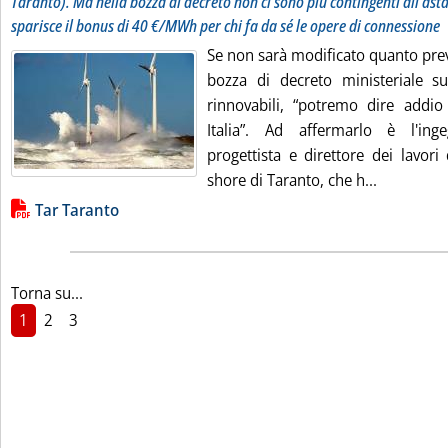
Taranto). Ma nella bozza di decreto non ci sono più contingenti all'ast
sparisce il bonus di 40 €/MWh per chi fa da sé le opere di connessione
Se non sarà modificato quanto prev
bozza di decreto ministeriale sui
rinnovabili, “potremo dire addio 
Italia”. Ad affermarlo è l'inge
progettista e direttore dei lavori
Leggi tutt
shore di Taranto, che h...
Lista allegati PDF alla notizia
Tar Taranto
Torna su...
1
2
3