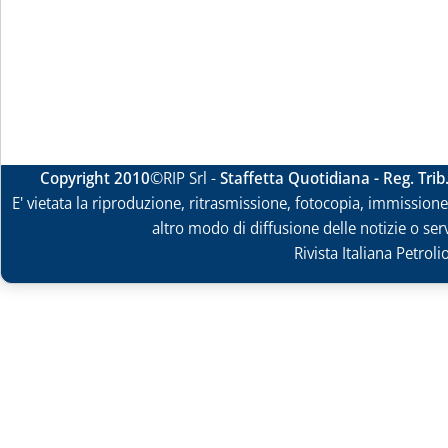
Copyright 2010
©RIP Srl -
Staffetta Quotidiana - Reg. Tri
E' vietata la riproduzione, ritrasmissione, fotocopia, immissione 
altro modo di diffusione delle notizie o ser
Rivista Italiana Petrol