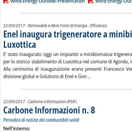
Lista allegati PDF alla notizia
Wind-Energy-Outlook-Presentation
Wind-Energy-Out
22/09/2017
- Rinnovabili e Altre Fonti di Energia - Efficienza
Enel inaugura trigeneratore a mini
Luxottica
. Pubblicata venerdì 22 settembre 2017 alle 17.17.
E' stato inaugurato oggi un impianto a minibiomassa trigenerat
per lo storico stabilimento di Luxottica nel comune di Agordo, i
Alla cerimonia di inaugurazione erano presenti Francesco Vent
Leggi tutta la notiz
divisione global e-Solutions di Enel e Gior...
22/09/2017
- Carbone Informazioni (PDF)
Carbone Informazioni n. 8
. Sottotitolo: Periodico di 
. Pubblicata venerdì 22 se
Periodico di notizie dei combustibili solidi
Nell'interno: