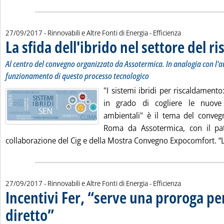
27/09/2017
- Rinnovabili e Altre Fonti di Energia - Efficienza
La sfida dell'ibrido nel settore del 
Al centro del convegno organizzato da Assotermica. In analogia con l'aut
funzionamento di questo processo tecnologico
"I sistemi ibridi per riscaldamento:
in grado di cogliere le nuove
ambientali" è il tema del conveg
Roma da Assotermica, con il pat
collaborazione del Cig e della Mostra Convegno Expocomfort. “La s
27/09/2017
- Rinnovabili e Altre Fonti di Energia - Efficienza
Incentivi Fer, “serve una proroga per
diretto”
. Sottotitolo: La scadenza del 31 dicembre 2017
. Pubblicata mercoledì 27 settembre 2017 alle 12.27.