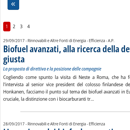
1
2
3
4
di:
29/09/2017
- Rinnovabili e Altre Fonti di Energia - Efficienza -
A.P.
Biofuel avanzati, alla ricerca della d
giusta
. Sottotitolo: La proposta di direttiva e la posizione delle compagnie
. Pubblicata venerdì 29 settembre 2017 alle 8.47.
La proposta di direttiva e la posizione delle compagnie
Cogliendo come spunto la visita di Neste a Roma, che ha fo
l'intervista al senior vice president del colosso finlandese d
Honkanen, facciamo il punto sul tema dei biofuel avanzati in Eu
Leggi tutta la not
cruciale, la distinzione con i biocarburanti tr...
28/09/2017
- Rinnovabili e Altre Fonti di Energia - Efficienza
. Pubblicata