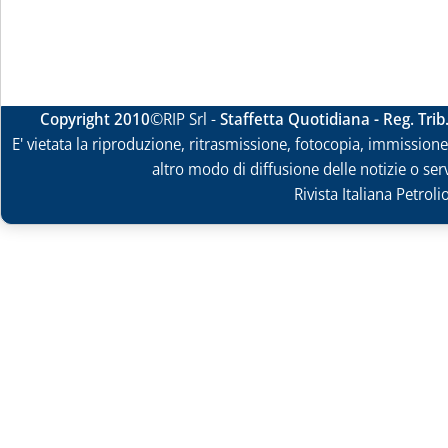
Copyright 2010
©RIP Srl -
Staffetta Quotidiana - Reg. Tri
E' vietata la riproduzione, ritrasmissione, fotocopia, immissione 
altro modo di diffusione delle notizie o ser
Rivista Italiana Petrol