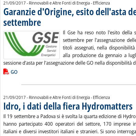
21/09/2017
- Rinnovabili e Altre Fonti di Energia - Efficienza
Garanzie d'Origine, esito dell'asta d
settembre
. Pubblicata giovedì 21 settembre 2017 alle 12.7.
Il Gse ha reso noto l'esito della 
settembre per l'assegnazione delle
titoli assegnati, nella disponibilit
alla produzione da gennaio a lug
sessione d'asta per l'assegnazione delle GO nella disponibilità d
Lista allegati PDF alla notizia
GO
21/09/2017
- Rinnovabili e Altre Fonti di Energia - Efficienza
Idro, i dati della fiera Hydromatters
. 
Il 19 settembre a Padova si è svolta la quarta edizione di Hydro
hanno partecipato 400 operatori del settore, 170 imprese in
italiani e diversi investitori italiani e stranieri. Si sono interro