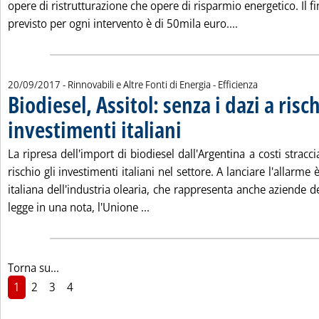
opere di ristrutturazione che opere di risparmio energetico. I
Leggi tutta la no
previsto per ogni intervento è di 50mila euro....
20/09/2017
- Rinnovabili e Altre Fonti di Energia - Efficienza
Biodiesel, Assitol: senza i dazi a risch
investimenti italiani
. Pubblicata mercoledì 20 settembre 201
La ripresa dell'import di biodiesel dall'Argentina a costi stracc
rischio gli investimenti italiani nel settore. A lanciare l'allarme 
italiana dell'industria olearia, che rappresenta anche aziende de
Leggi tutta la notizia: 'Biodiesel, 
legge in una nota, l'Unione ...
Torna su...
1
2
3
4