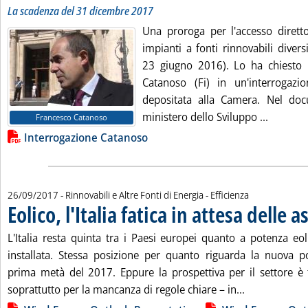
La scadenza del 31 dicembre 2017
Una proroga per l'accesso diretto 
impianti a fonti rinnovabili diver
23 giugno 2016). Lo ha chiesto 
Catanoso (Fi) in un'interrogazio
depositata alla Camera. Nel doc
Leggi tu
ministero dello Sviluppo ...
Francesco Catanoso
Lista allegati PDF alla notizia
Interrogazione Catanoso
26/09/2017
- Rinnovabili e Altre Fonti di Energia - Efficienza
Eolico, l'Italia fatica in attesa delle a
L'Italia resta quinta tra i Paesi europei quanto a potenza e
installata. Stessa posizione per quanto riguarda la nuova po
prima metà del 2017. Eppure la prospettiva per il settore è tu
Leggi tutta la
soprattutto per la mancanza di regole chiare – in...