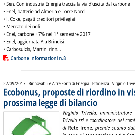
• Sen, Confindustria Energia traccia la via d'uscita dal carbone
• Enel, batterie ad Almeria e Torre Nord
• I. Coke, pagati creditori privilegiati
• Mercato dei noli
• Enel, carbone +7% nel 1° semestre 2017
• Enel, aggiornata Aia Brindisi
Leggi tutta la notizia: 'Carbone In
• Carbosulcis, Martini rinn...
Lista allegati PDF alla notizia
Carbone informazioni n.8
di:
22/09/2017
- Rinnovabili e Altre Fonti di Energia - Efficienza -
Virginio Trive
Ecobonus, proposte di riordino in vi
prossima legge di bilancio
. Pubblicata venerdì 22 se
Virginio Trivella
, amministratore 
Trivella srl e coordinatore del comi
di
Rete Irene
, prende spunto dall