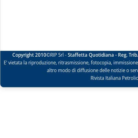
Copyright 2010
©RIP Srl -
Staffetta Quotidiana - Reg. Tri
E' vietata la riproduzione, ritrasmissione, fotocopia, immissione 
altro modo di diffusione delle notizie o ser
Rivista Italiana Petrol