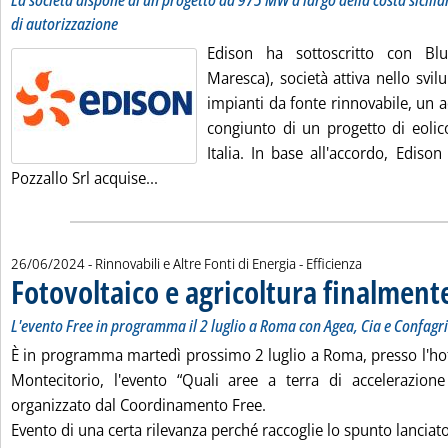
La società dispone di un progetto da 975 MW a largo della costa sicili
di autorizzazione
Edison ha sottoscritto con Bl
Maresca), società attiva nello svil
impianti da fonte rinnovabile, un 
congiunto di un progetto di eolico
Italia. In base all'accordo, Ediso
Leggi tutta la notizia: 'Eolico offshore, 
Pozzallo Srl acquise...
26/06/2024
- Rinnovabili e Altre Fonti di Energia - Efficienza
Fotovoltaico e agricoltura finalment
L'evento Free in programma il 2 luglio a Roma con Agea, Cia e Confagr
È in programma martedì prossimo 2 luglio a Roma, presso l'hot
Montecitorio, l'evento “Quali aree a terra di accelerazione 
organizzato dal Coordinamento Free.
Evento di una certa rilevanza perché raccoglie lo spunto lanciato