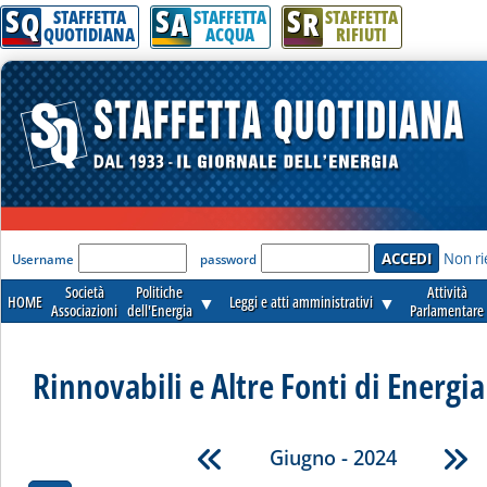
S
S
S
Q
A
R
STAFFETTA
STAFFETTA
STAFFETTA
QUOTIDIANA
ACQUA
RIFIUTI
'Modulo Login per accedere'
Non ri
Username
password
Società
Politiche
Attività
HOME
▼
Leggi e atti amministrativi
▼
Associazioni
dell'Energia
Parlamentare
Rinnovabili e Altre Fonti di Energia 
Giugno - 2024