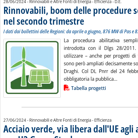
di:
28/06/2024
- Rinnovabili e Altre Fonti di Energia - Efficienza -
D.E.
Rinnovabili, boom delle procedure s
nel secondo trimestre
. Sottotitolo: I dati dai bollettini d
. Pubblicata venerdì 28 giugno 2024 
I dati dai bollettini delle Regioni: da aprile a giugno, 876 MW di Pas e 
La procedura abilitativa sempli
introdotta con il Dlgs 28/2011.
utilizzare – anche per progetti di t
sono però ampliati decisamente sot
Draghi. Col DL Pnrr del 24 febb
Leggi tut
obbligatoria la pubblica...
Lista allegati PDF alla notizia
Tabella progetti
27/06/2024
- Rinnovabili e Altre Fonti di Energia - Efficienza
Acciaio verde, via libera dall'UE agli 
. Sottotitolo: Il progetto partirà nel 2026 e 
. Pubblicata giovedì 27 giugno 2024 alle 13.4