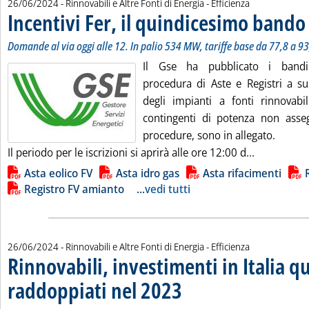
26/06/2024
- Rinnovabili e Altre Fonti di Energia - Efficienza
Incentivi Fer, il quindicesimo bando
Domande al via oggi alle 12. In palio 534 MW, tariffe base da 77,8 a 
Il Gse ha pubblicato i bandi
procedura di Aste e Registri a su
degli impianti a fonti rinnovabili
contingenti di potenza non asseg
procedure, sono in allegato.
Leggi tutta
Il periodo per le iscrizioni si aprirà alle ore 12:00 d...
Lista allegati PDF alla notizia
Asta eolico FV
Asta idro gas
Asta rifacimenti
Registro FV amianto
...
vedi tutti
26/06/2024
- Rinnovabili e Altre Fonti di Energia - Efficienza
Rinnovabili, investimenti in Italia q
raddoppiati nel 2023
. Sottotitolo: Il rapporto Irex 2024: ecc
. Pubblicata mercoledì 26 giugno 2024 