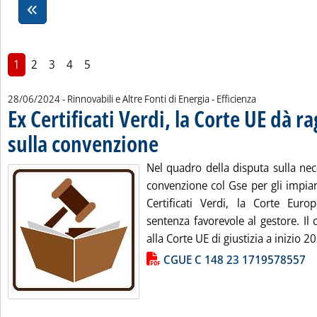
1
2
3
4
5
28/06/2024
- Rinnovabili e Altre Fonti di Energia - Efficienza
Ex Certificati Verdi, la Corte UE dà r
sulla convenzione
. Pubblicata venerdì 28 giugno 2024 alle 17.36.
Nel quadro della disputa sulla nec
convenzione col Gse per gli impiant
Certificati Verdi, la Corte Eu
sentenza favorevole al gestore. Il
alla Corte UE di giustizia a inizio 20
Lista allegati PDF alla notizia
CGUE C 148 23 1719578557