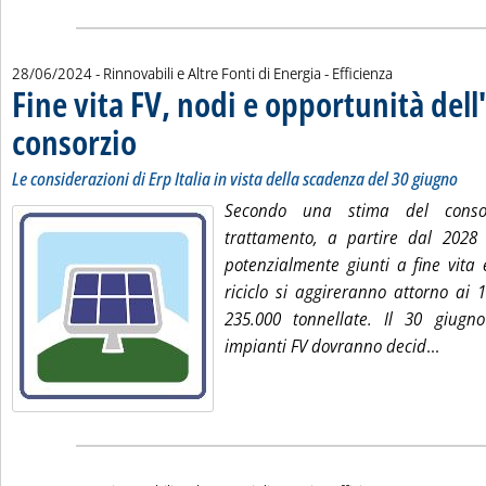
28/06/2024
- Rinnovabili e Altre Fonti di Energia - Efficienza
Fine vita FV, nodi e opportunità del
consorzio
. Sottotitolo: Le considerazioni di Erp Italia in vista della scadenza 
. Pubblicata venerdì 28 giugno 2024 alle 12.25.
Le considerazioni di Erp Italia in vista della scadenza del 30 giugno
Secondo una stima del consor
trattamento, a partire dal 2028 i
potenzialmente giunti a fine vita 
riciclo si aggireranno attorno ai 
235.000 tonnellate. Il 30 giugno
Leggi 
impianti FV dovranno decid
...