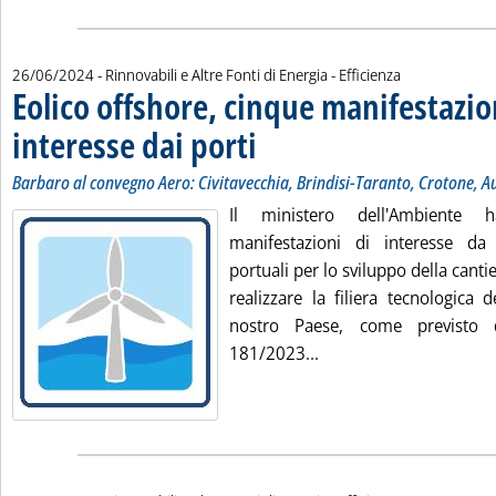
26/06/2024
- Rinnovabili e Altre Fonti di Energia - Efficienza
Eolico offshore, cinque manifestazio
interesse dai porti
. Sottotitolo: Barbaro al convegno Aero: Civit
. Pubblicata mercoledì 26 giugno 2024 alle 1
Barbaro al convegno Aero: Civitavecchia, Brindisi-Taranto, Crotone, A
Il ministero dell'Ambiente h
manifestazioni di interesse da 
portuali per lo sviluppo della cantie
realizzare la filiera tecnologica d
nostro Paese, come previsto 
Leggi tutta la notizia:
181/2023...