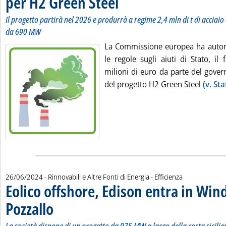
per H2 Green Steel
Il progetto partirà nel 2026 e produrrà a regime 2,4 mln di t di acciaio
da 690 MW
La Commissione europea ha autori
le regole sugli aiuti di Stato, i
milioni di euro da parte del gove
del progetto H2 Green Steel
(v. St
26/06/2024
- Rinnovabili e Altre Fonti di Energia - Efficienza
Eolico offshore, Edison entra in Win
Pozzallo
. Sottotitolo: La società dispone di un progetto da 975 MW a largo della 
. Pubblicata mercoledì 26 giugno 2024 alle 15.12.