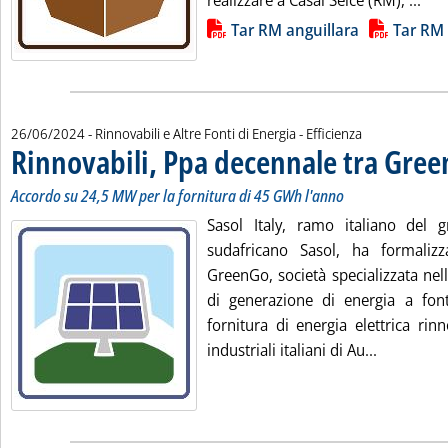
realizzare a Casal Selce (RM), ...
Lista allegati PDF alla notizia
Tar RM anguillara
Tar RM
26/06/2024
- Rinnovabili e Altre Fonti di Energia - Efficienza
Rinnovabili, Ppa decennale tra Gree
Accordo su 24,5 MW per la fornitura di 45 GWh l'anno
Sasol Italy, ramo italiano del 
sudafricano Sasol, ha formali
GreenGo, società specializzata nel
di generazione di energia a font
fornitura di energia elettrica rinn
Leggi tutt
industriali italiani di Au...