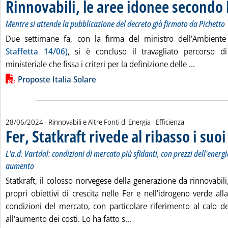
Rinnovabili, le aree idonee secondo I
Mentre si attende la pubblicazione del decreto già firmato da Pichetto
Due settimane fa, con la firma del ministro dell'Ambiente
Staffetta 14/06)
, si è concluso il travagliato percorso d
Leggi tut
ministeriale che fissa i criteri per la definizione delle ...
Lista allegati PDF alla notizia
Proposte Italia Solare
28/06/2024
- Rinnovabili e Altre Fonti di Energia - Efficienza
Fer, Statkraft rivede al ribasso i suoi
L'a.d. Vartdal: condizioni di mercato più sfidanti, con prezzi dell'energia
aumento
Statkraft, il colosso norvegese della generazione da rinnovabili,
propri obiettivi di crescita nelle Fer e nell'idrogeno verde all
condizioni del mercato, con particolare riferimento al calo de
Leggi tutta la notizia: 'Fer,
all'aumento dei costi. Lo ha fatto s...