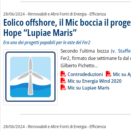
28/06/2024
- Rinnovabili e Altre Fonti di Energia - Efficienza
Eolico offshore, il Mic boccia il proge
Hope “Lupiae Maris”
. Sottotitolo: Era uno dei progetti papab
. Pubblicata venerdì 28 giugno 2024 all
Era uno dei progetti papabili per le aste del Fer2
Secondo l'ultima bozza
(v. Staff
Fer2, firmato due settimane fa dal
Leggi tutta la n
Gilberto Pichetto...
Lista allegati PDF alla notizia
Controdeduzioni
Mic su 
Mic su Energia Wind 2020
Mic su Lupiae Maris
28/06/2024
- Rinnovabili e Altre Fonti di Energia - Efficienza