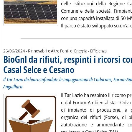
delle istituzioni della Regione C
Comune e della società, l'impianto
con una capacità installata di 50 
Il parco è stato sviluppato su un'are
26/06/2024
- Rinnovabili e Altre Fonti di Energia - Efficienza
BioGnl da rifiuti, respinti i ricorsi c
Casal Selce e Cesano
. Sottotitolo: Il Tar Lazio dichiara info
. Pubblicata mercoledì 26 giugno 2024 al
Il Tar Lazio dichiara infondate le impugnazioni di Codacons, Forum A
Anguillara
Il Tar Lazio ha respinto il ricorso 
e dal Forum Ambientalista - Odv c
di impianto di produzione, a pa
organica dei rifiuti (Forse), di 
autotrazione e ammendante co
Legg