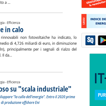
Leggi tutta la notizia: 'Fer, il fotovoltaico fa l'en plein 
o a ...
gia - Efficienza
e in calo
. Pubblicata martedì 23 aprile 2019 alle 11.24.
i rinnovabili non fotovoltaiche ha indicato, lo
medio di 4,726 miliardi di euro, in diminuzione
n), principalmente per i segnali di rialzo del
Leggi tutta la notizia: 'Incentivi Fer, contatore in calo'
Il da...
ia
gia - Efficienza
so su "scala industriale"
. Sottotitolo: Accordo Eni, Cdp,
. Pubblicata venerdì 19 aprile 
iluppare "la culla dell'energia". Entro il 2020 prima
o di produzione offshore Eni