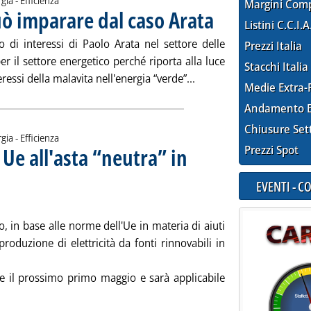
gia - Efficienza
Margini Com
uò imparare dal caso Arata
. Pubblicata mercoledì 24 apr
Listini C.C.I.A
iro di interessi di Paolo Arata nel settore delle
Prezzi Italia
er il settore energetico perché riporta alla luce
Stacchi Italia
Leggi tutta la notizia: 
ressi della malavita nell'energia “verde”...
Medie Extra-
Andamento E
Chiusure Set
gia - Efficienza
 Ue all'asta “neutra” in
Prezzi Spot
 alle 13.16.
EVENTI - 
in base alle norme dell'Ue in materia di aiuti
produzione di elettricità da fonti rinnovabili in
ore il prossimo primo maggio e sarà applicabile
ta la notizia: 'Rinnovabili, via libera Ue all'asta “neutra” in Lit