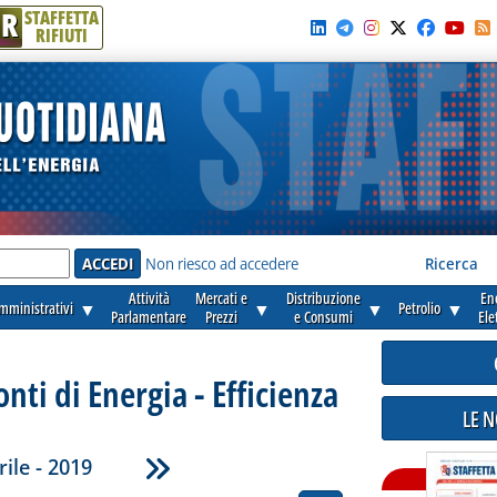
R
STAFFETTA
RIFIUTI
e'
Non riesco ad accedere
Ricerca
Attività
Mercati e
Distribuzione
En
amministrativi
▼
▼
▼
Petrolio
▼
Parlamentare
Prezzi
e Consumi
Ele
onti di Energia - Efficienza
LE 
rile - 2019