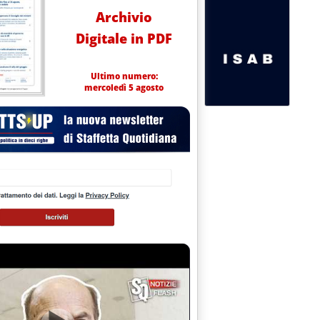
Archivio
Digitale in PDF
Ultimo numero:
mercoledì 5 agosto
ella commissione Industria: “Integrazione agricoltura e fotovoltaico”
si può fare'