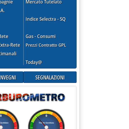
pagnie
Mercato Tutelato
ile 2019 alle 16.11.
.A.
Indice Selectra - SQ
'Rinnovabili, cosa si può imparare dal caso Arata'
Rete
Gas - Consumi
xtra-Rete
Prezzi Contratto GPL
timanali
Today@
CONVEGNI
SEGNALAZIONI
uania'