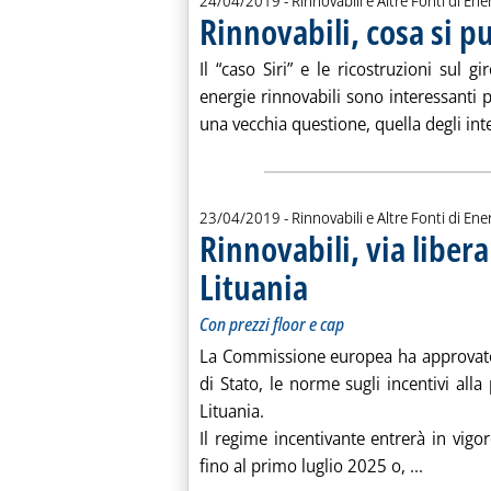
24/04/2019
- Rinnovabili e Altre Fonti di Ener
Rinnovabili, cosa si p
Il “caso Siri” e le ricostruzioni sul g
energie rinnovabili sono interessanti p
una vecchia questione, quella degli inte
23/04/2019
- Rinnovabili e Altre Fonti di Ener
Rinnovabili, via libera
Lituania
. Sottotitolo: Con prezzi floor e cap
. Pubblicata martedì 23 aprile 2019
Con prezzi floor e cap
La Commissione europea ha approvato, 
di Stato, le norme sugli incentivi alla 
Lituania.
Il regime incentivante entrerà in vig
Leggi tut
fino al primo luglio 2025 o, ...