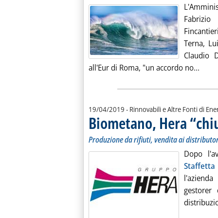
L'Amminis
Fabrizio
Fincantie
Terna, Lu
Claudio D
Leggi
all'Eur di Roma, "un accordo no...
19/04/2019
- Rinnovabili e Altre Fonti di Ener
Biometano, Hera “chiu
Produzione da rifiuti, vendita ai distributor
Dopo l'a
Staffett
l'azienda
gestorer 
distribuzio