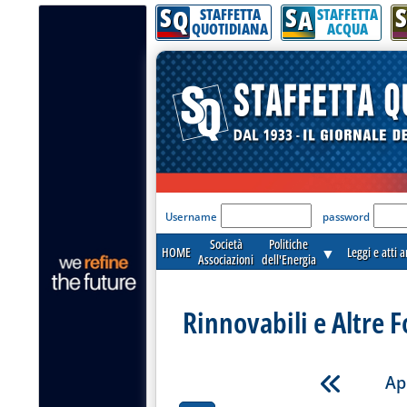
S
S
S
Q
A
STAFFETTA
STAFFETTA
QUOTIDIANA
ACQUA
'Modulo Login per acceder
Username
password
Società
Politiche
HOME
▼
Leggi e atti 
Associazioni
dell'Energia
Rinnovabili e Altre F
Ap