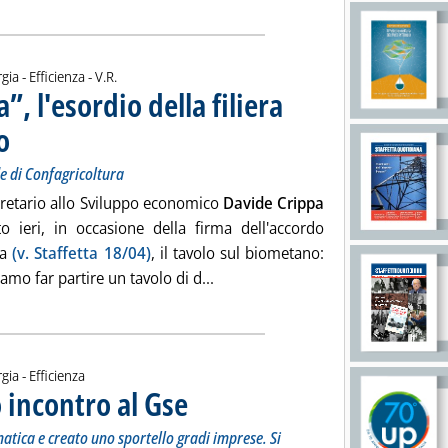
di:
gia - Efficienza -
V.R.
, l'esordio della filiera
o
. Sottotitolo: Dal convegno svoltosi ieri a Roma nella sede di Confagricoltura
. Pubblicata venerdì 19 aprile 2019 alle 14.33.
de di Confagricoltura
gretario allo Sviluppo economico
Davide Crippa
to ieri, in occasione della firma dell'accordo
ra
(v. Staffetta 18/04)
, il tavolo sul biometano:
Leggi tutta la notizia: '“Dal camp
iamo far partire un tavolo di d...
gia - Efficienza
 incontro al Gse
. Sottotitolo: Verrà anche aggiornata l'interfaccia info
. Pubblicata venerdì 19 aprile 2019 alle 13.28.
atica e creato uno sportello gradi imprese. Si