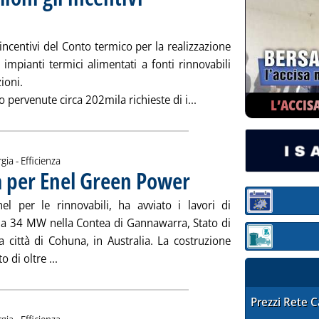
icata venerdì 26 aprile 2019 alle 11.38.
 incentivi del Conto termico per la realizzazione
e impianti termici alimentati a fonti rinnovabili
ioni.
Leggi tutta la notizia: '
pervenute circa 202mila richieste di i...
L’ACCIS
gia - Efficienza
a per Enel Green Power
. Pubblicata mercoledì 24 aprile 2019 
l per le rinnovabili, ha avviato i lavori di
Sezione:
da 34 MW nella Contea di Gannawarra, Stato di
la città di Cohuna, in Australia. La costruzione
Sezione: quotaz
Leggi tutta la notizia: 'Fv, 34 MW in Australia per 
 di oltre ...
STAFFETTA PRE
Prezzi Rete 