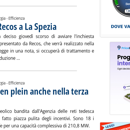
gia - Efficienza
ecos a La Spezia
. Pubblicata martedì 23 aprile 2019 alle 13.0.
 deciso giovedì scorso di avviare l'inchiesta
presentato da Recos, che verrà realizzato nella
 legge in una nota, si occuperà di trattamento e
Leggi tutta la notizia: 'Biometano, progetto Recos a 
uzione ...
gia - Efficienza
l'en plein anche nella terza
ata martedì 23 aprile 2019 alle 11.30.
eolico bandita dall'Agenzia delle reti tedesca
 fatto piazza pulita degli incentivi. Sono 18 i
iffe per una capacità complessiva di 210,8 MW.