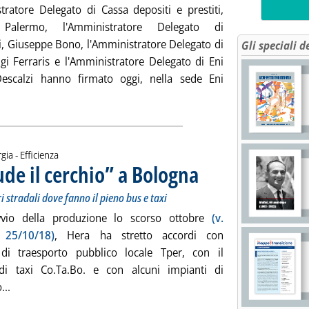
tratore Delegato di Cassa depositi e prestiti,
 Palermo, l'Amministratore Delegato di
ri, Giuseppe Bono, l'Amministratore Delegato di
Gli speciali d
igi Ferraris e l'Amministratore Delegato di Eni
escalzi hanno firmato oggi, nella sede Eni
 tutta la notizia: 'Impianti da moto ondoso su "scala industrial
gia - Efficienza
de il cerchio” a Bologna
. Sottotitolo: Produzione da rifiuti
. Pubblicata venerdì 19 aprile 201
i stradali dove fanno il pieno bus e taxi
vvio della produzione lo scorso ottobre
(v.
a 25/10/18)
, Hera ha stretto accordi con
 di traesporto pubblico locale Tper, con il
di taxi Co.Ta.Bo. e con alcuni impianti di
Leggi tutta la notizia: 'Biometano, Hera “chiude il cerchio” a
...