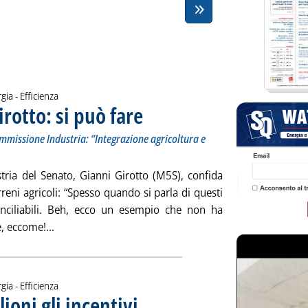
gia - Efficienza
irotto: si può fare
. Sottotitolo: Il post su Instagram del presidente d
. Pubblicata lunedì 29 aprile 2019 alle 13.16.
ommissione Industria: “Integrazione agricoltura e
tria del Senato, Gianni Girotto (M5S), confida
erreni agricoli: “Spesso quando si parla di questi
nciliabili. Beh, ecco un esempio che non ha
Leggi tutta la notizia: 'Fv e terreni agricoli, Girotto: 
, eccome!...
gia - Efficienza
ioni gli incentivi