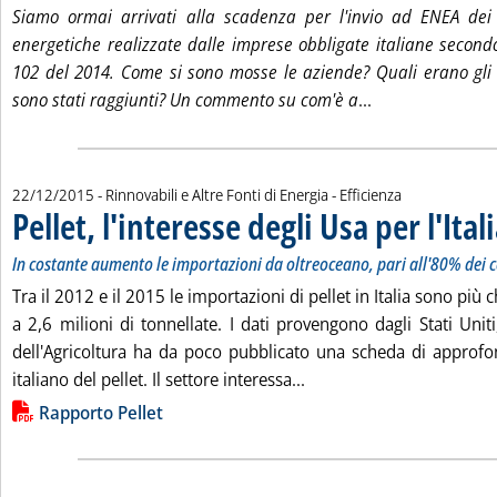
Siamo ormai arrivati alla scadenza per l'invio ad ENEA dei 
energetiche realizzate dalle imprese obbligate italiane secondo 
102 del 2014. Come si sono mosse le aziende? Quali erano gli o
Leggi tutta la n
sono stati raggiunti? Un commento su com'è a
...
22/12/2015
- Rinnovabili e Altre Fonti di Energia - Efficienza
Pellet, l'interesse degli Usa per l'Ital
In costante aumento le importazioni da oltreoceano, pari all'80% dei 
Tra il 2012 e il 2015 le importazioni di pellet in Italia sono più
a 2,6 milioni di tonnellate. I dati provengono dagli Stati Unit
dell'Agricoltura ha da poco pubblicato una scheda di approf
Leggi tutta la notizia: 'Pe
italiano del pellet. Il settore interessa...
Lista allegati PDF alla notizia
Rapporto Pellet