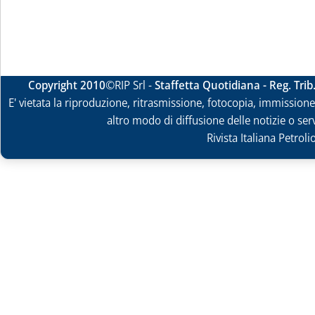
Copyright 2010
©RIP Srl -
Staffetta Quotidiana - Reg. Tri
E' vietata la riproduzione, ritrasmissione, fotocopia, immissione 
altro modo di diffusione delle notizie o ser
Rivista Italiana Petrol