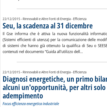
22/12/2015
- Rinnovabili e Altre Fonti di Energia - Efficienza
Seu, la scadenza al 31 dicembre
. Pubblicata
Il Gse informa che è attiva la nuova funzionalità informatic
(Sistemi efficienti di utenza) per la comunicazione delle modi
di sistemi che hanno già ottenuto la qualifica di Seu o SEES
Leggi tutta la
contenuti nel documento “Guida all'utilizzo dell...
22/12/2015
- Rinnovabili e Altre Fonti di Energia - Efficienza
Diagnosi energetiche, un primo bila
alcuni un'opportunità, per altri solo
adempimento
. Sottotitolo: Focus efficienza energetica industriale
. Pubblicata martedì 22 dicembre 2015 alle 13.49.
Focus efficienza energetica industriale