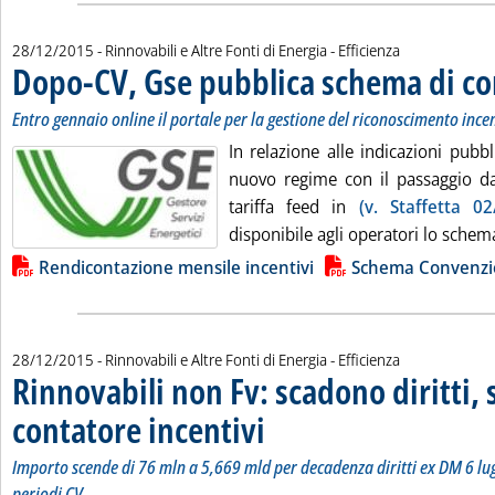
28/12/2015
- Rinnovabili e Altre Fonti di Energia - Efficienza
Dopo-CV, Gse pubblica schema di c
Entro gennaio online il portale per la gestione del riconoscimento ince
In relazione alle indicazioni pubbl
nuovo regime con il passaggio dai 
tariffa feed in
(v. Staffetta 02
disponibile agli operatori lo schema
Lista allegati PDF alla notizia
Rendicontazione mensile incentivi
Schema Convenzi
28/12/2015
- Rinnovabili e Altre Fonti di Energia - Efficienza
Rinnovabili non Fv: scadono diritti, 
contatore incentivi
. Sottotitolo: Importo scende di 76 mln a 5
. Pubblicata lunedì 28 dicembre 2015 alle 1
Importo scende di 76 mln a 5,669 mld per decadenza diritti ex DM 6 lu
periodi CV