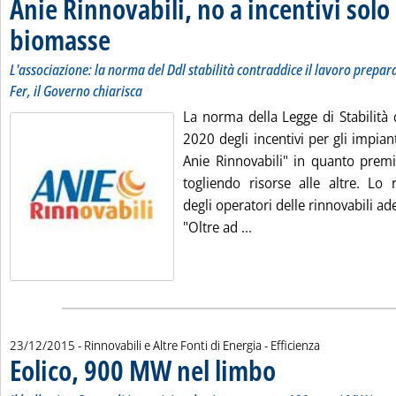
Anie Rinnovabili, no a incentivi solo 
biomasse
. Sottotitolo: L'associazione: la norma del Ddl stabilità contraddice i
. Pubblicata mercoledì 23 dicembre 2015 alle 15.8.
L'associazione: la norma del Ddl stabilità contraddice il lavoro prepara
Fer, il Governo chiarisca
La norma della Legge di Stabilità 
2020 degli incentivi per gli impia
Anie Rinnovabili" in quanto premi
togliendo risorse alle altre. Lo r
degli operatori delle rinnovabili ad
Leggi tutta la notizia: 
"Oltre ad ...
23/12/2015
- Rinnovabili e Altre Fonti di Energia - Efficienza
Eolico, 900 MW nel limbo
. Sottotitolo: Il bollettino 
. Pubblicata mercoledì 23 d