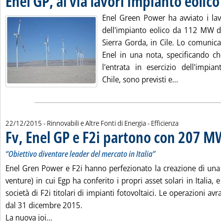
Enel GP, al via lavori impianto eolico 
Enel Green Power ha avviato i lav
dell'impianto eolico da 112 MW di 
Sierra Gorda, in Cile. Lo comunica
Enel in una nota, specificando c
l'entrata in esercizio dell'impi
Leggi tutta l
Chile, sono previsti e...
22/12/2015
- Rinnovabili e Altre Fonti di Energia - Efficienza
Fv, Enel GP e F2i partono con 207 M
“Obiettivo diventare leader del mercato in Italia”
Enel Gren Power e F2i hanno perfezionato la creazione di una
venture) in cui Egp ha conferito i propri asset solari in Italia,
società di F2i titolari di impianti fotovoltaici. Le operazioni avr
dal 31 dicembre 2015.
Leggi tutta la notizia: 'Fv, Enel GP e F2i parto
La nuova joi...