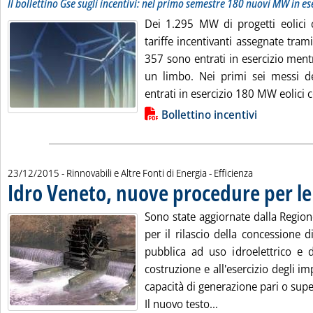
Il bollettino Gse sugli incentivi: nel primo semestre 180 nuovi MW in es
Dei 1.295 MW di progetti eolici c
tariffe incentivanti assegnate trami
357 sono entrati in esercizio men
un limbo. Nei primi sei messi de
entrati in esercizio 180 MW eolici co
Lista allegati PDF alla notizia
Bollettino incentivi
23/12/2015
- Rinnovabili e Altre Fonti di Energia - Efficienza
Idro Veneto, nuove procedure per le
Sono state aggiornate dalla Regio
per il rilascio della concessione 
pubblica ad uso idroelettrico e de
costruzione e all'esercizio degli imp
capacità di generazione pari o sup
Leggi tutta la noti
Il nuovo testo...