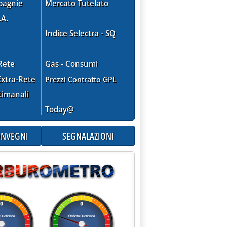
pagnie
Mercato Tutelato
.A.
braio 2005 alle 15.44.
Indice Selectra - SQ
Rete
Gas - Consumi
DI DECRETO'
xtra-Rete
Prezzi Contratto GPL
timanali
Today@
CONVEGNI
SEGNALAZIONI
E . '