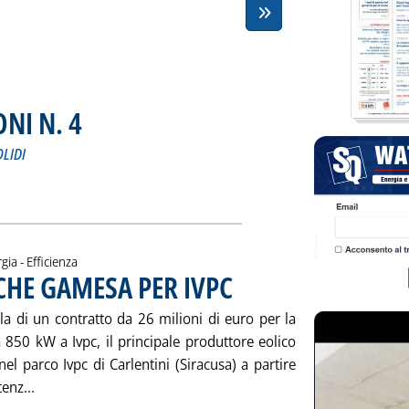
NI N. 4
. Sottotitolo: PERIODICO DI NOTIZIE DEI COMBUSTIBILI SOLIDI
. Pubblicata sabato 19 febbraio 2005 alle 14.48.
OLIDI
FORMAZIONI N. 4'
ia
gia - Efficienza
ICHE GAMESA PER IVPC
. Pubblicata venerdì 18 febbraio 2005 al
a di un contratto da 26 milioni di euro per la
 850 kW a Ivpc, il principale produttore eolico
nel parco Ivpc di Carlentini (Siracusa) a partire
Leggi tutta la notizia: 'SICILIA: TURBINE EOLICHE GAMES
enz...