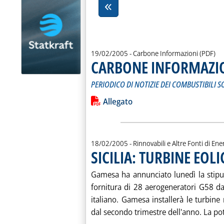
19/02/2005
- Carbone Informazioni (PDF)
CARBONE INFORMAZIO
PERIODICO DI NOTIZIE DEI COMBUSTIBILI S
Leggi tutta la notizia: 'CARBONE IN
Lista allegati PDF alla notiz
Allegato
18/02/2005
- Rinnovabili e Altre Fonti di Ener
SICILIA: TURBINE EOL
Gamesa ha annunciato lunedì la stipul
fornitura di 28 aerogeneratori G58 da
italiano. Gamesa installerà le turbine 
dal secondo trimestre dell'anno. La pot