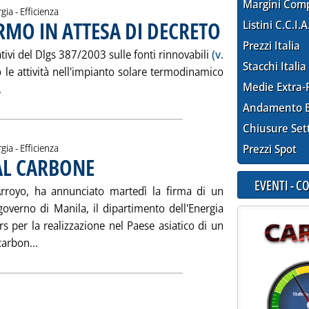
Margini Com
gia - Efficienza
RMO IN ATTESA DI DECRETO
Listini C.C.I.A
. Pubblicata giovedì 10 feb
Prezzi Italia
tivi del Dlgs 387/2003 sulle fonti rinnovabili
(v.
Stacchi Italia
 le attività nell'impianto solare termodinamico
Medie Extra-
Leggi tutta la notizia: 'SOLARE ENEL-ENEA FERMO IN ATTESA 
.
Andamento E
Chiusure Set
gia - Efficienza
Prezzi Spot
DAL CARBONE
EVENTI - 
a Arroyo, ha annunciato martedì la firma di un
 governo di Manila, il dipartimento dell'Energia
s per la realizzazione nel Paese asiatico di un
Leggi tutta la notizia: 'FILIPPINE: BENZINA DAL CARBON
carbon...