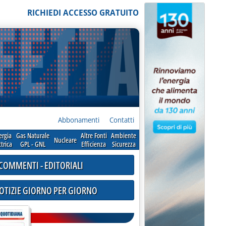
RICHIEDI ACCESSO GRATUITO
Abbonamenti
Contatti
ergia
Gas Naturale
Altre Fonti
Ambiente
Nucleare
ttrica
GPL - GNL
Efficienza
Sicurezza
COMMENTI - EDITORIALI
NOTIZIE GIORNO PER GIORNO