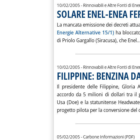
10/02/2005
- Rinnovabili e Altre Fonti di Ener
SOLARE ENEL-ENEA FE
La mancata emissione dei decreti attua
Energie Alternative 15/1)
ha bloccato
di Priolo Gargallo (Siracusa), che Enel..
10/02/2005
- Rinnovabili e Altre Fonti di Ener
FILIPPINE: BENZINA 
. Pubblicata giovedì 10 febbraio 2005 alle 15.37.
Il presidente delle Filippine, Glori
accordo da 5 milioni di dollari tra il
Usa (Doe) e la statunitense Headwater
progetto pilota per la conversione del 
05/02/2005
- Carbone Informazioni (PDF)