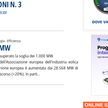
NI N. 3
. Sottotitolo: PERIODICO DI NOTIZIE DEI COMBUSTIBILI SOLIDI
. Pubblicata sabato 05 febbraio 2005 alle 14.55.
OLIDI
FORMAZIONI N. 3'
ia
gia - Efficienza
0 MW
. Pubblicata giovedì 03 febbraio 2005 alle 15.18.
a superato la soglia dei 1.000 MW.
ell'Associazione europea dell'industria eolica
'Unione europea è aumentata dai 28.568 MW di
Leggi tutta la notizia: 'EOLICO OLTRE I
orso (+20%). In parti...