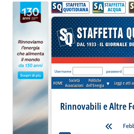
S
S
S
Q
A
STAFFETTA
STAFFETTA
QUOTIDIANA
ACQUA
'Modulo Login per acceder
Username
password
Società
Politiche
HOME
▼
Leggi e atti 
Associazioni
dell'Energia
Rinnovabili e Altre F
Febb