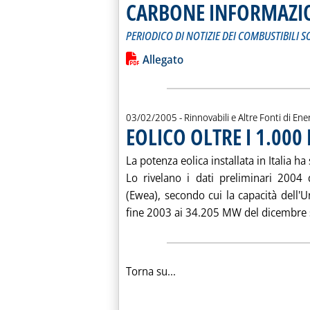
CARBONE INFORMAZIO
PERIODICO DI NOTIZIE DEI COMBUSTIBILI S
Leggi tutta la notizia: 'CARBONE IN
Lista allegati PDF alla notiz
Allegato
03/02/2005
- Rinnovabili e Altre Fonti di Ener
EOLICO OLTRE I 1.00
La potenza eolica installata in Italia h
Lo rivelano i dati preliminari 2004 d
(Ewea), secondo cui la capacità dell
fine 2003 ai 34.205 MW del dicembre sc
Torna su...