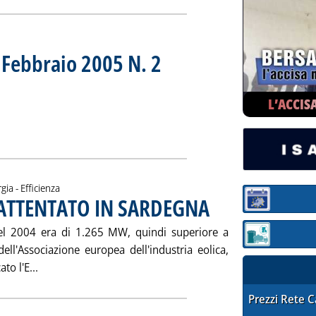
Febbraio 2005 N. 2
. Sottotitolo: MENSILE SULLE FONTI RINNOVAB
. Pubblicata sabato 12 febbraio 2005 alle 15.4
L’ACCIS
: 'ENERGIE ALTERNATIVE Febbraio 2005 N. 2'
ia
gia - Efficienza
 ATTENTATO IN SARDEGNA
. Pubblicata venerdì 11 febbrai
Sezione:
e del 2004 era di 1.265 MW, quindi superiore a
Sezione: quotaz
ell'Associazione europea dell'industria eolica,
Leggi tutta la notizia: 'EOLICO A 1.265 MW - ATTENT
to l'E...
STAFFETTA PRE
Prezzi Rete 