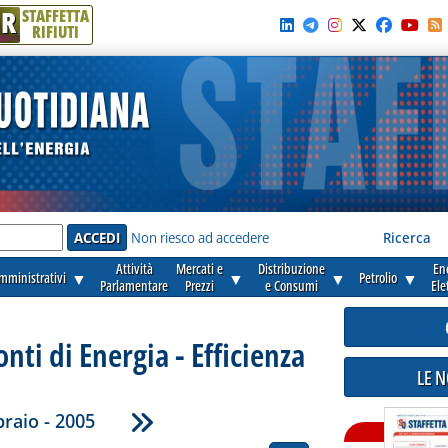
R
STAFFETTA
RIFIUTI
e'
Non riesco ad accedere
Ricerca
Attività
Mercati e
Distribuzione
En
amministrativi
▼
▼
▼
Petrolio
▼
Parlamentare
Prezzi
e Consumi
Ele
onti di Energia - Efficienza
LE 
raio - 2005