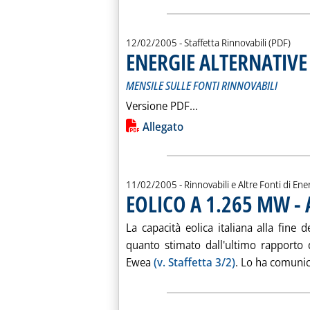
12/02/2005
- Staffetta Rinnovabili (PDF)
ENERGIE ALTERNATIVE 
MENSILE SULLE FONTI RINNOVABILI
Leggi tutta la notizia
Versione PDF...
Lista allegati PDF alla notiz
Allegato
11/02/2005
- Rinnovabili e Altre Fonti di Ener
EOLICO A 1.265 MW -
La capacità eolica italiana alla fin
quanto stimato dall'ultimo rapporto d
Ewea
(v. Staffetta 3/2)
. Lo ha comunica