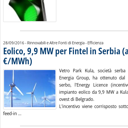
28/09/2016
- Rinnovabili e Altre Fonti di Energia - Efficienza
Eolico, 9,9 MW per Fintel in Serbia (
€/MWh)
. Pubblicata mercoledì 28 settembre 2016 alle 10.3.
Vetro Park Kula, società serba 
Energia Group, ha ottenuto dal m
serbo, l'Energy Licence (incenti
impianto eolico da 9,9 MW a Kula
ovest di Belgrado.
L'incentivo viene corrisposto sott
Leggi tutta la notizia: 'Eolico, 9,9 MW per Fintel in 
feed-in ...