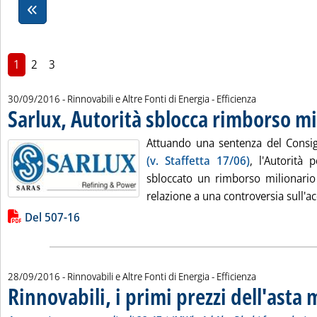
1
2
3
30/09/2016
- Rinnovabili e Altre Fonti di Energia - Efficienza
Sarlux, Autorità sblocca rimborso mi
Attuando una sentenza del Consigl
(v. Staffetta 17/06)
, l'Autorità 
sbloccato un rimborso milionario 
relazione a una controversia sull'acq
Lista allegati PDF alla notizia
Del 507-16
28/09/2016
- Rinnovabili e Altre Fonti di Energia - Efficienza
Rinnovabili, i primi prezzi dell'asta