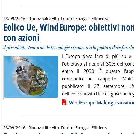
28/09/2016
- Rinnovabili e Altre Fonti di Energia - Efficienza
Eolico Ue, WindEurope: obiettivi no
con azioni
. Sottotitolo: Il presidente Venturini: le tecnologie ci sono, ma la p
. Pubblicata mercoledì 28 settembre 2016 alle 12.42.
Il presidente Venturini: le tecnologie ci sono, ma la politica deve fare l
L'Europa deve fare di più sulle 
l'obiettivo almeno al 30% del con
entro il 2030. È questo l'app
contenuto nel rapporto “Maki
pubblicato il 27 settembre. L'
dell'eolico invita l'Ue e i governi degl
Lista allegati PDF alla notizia
WindEurope-Making-transitio
28/09/2016
- Rinnovabili e Altre Fonti di Energia - Efficienza