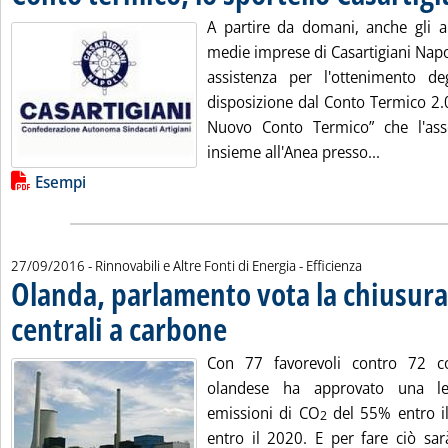
A partire da domani, anche gli ar
medie imprese di Casartigiani Napo
assistenza per l'ottenimento de
disposizione dal Conto Termico 2.0
Nuovo Conto Termico” che l'asso
Leggi tutt
insieme all'Anea presso...
Lista allegati PDF alla notizia
Esempi
27/09/2016
- Rinnovabili e Altre Fonti di Energia - Efficienza
Olanda, parlamento vota la chiusura 
centrali a carbone
. Pubblicata martedì 27 settembre 2016 alle 1
Con 77 favorevoli contro 72 co
olandese ha approvato una le
emissioni di CO
del 55% entro i
2
entro il 2020. E per fare ciò sar