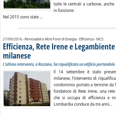
tutte le centrali a carbone, anche
in funzione.
Leggi tutta la notizia: 'Olanda, parlame
Nel 2015 sono state ...
di:
27/09/2016
- Rinnovabili e Altre Fonti di Energia - Efficienza -
MCS
Efficienza, Rete Irene e Legambiente 
milanese
. Sottotitolo: L'ultimo intervento, a Rozzano, ha riqualificato un edific
. Pubblicata martedì 27 settembre 2016 alle 9.41.
L'ultimo intervento, a Rozzano, ha riqualificato un edificio portandolo d
Il 14 settembre è stato prese
milanese, l'intervento di riqualific
condominio portato a termine da T
fondatore di Rete Irene, una ret
che si occupa di efficienza e i
Le
Lombardia conduce da tre anni...