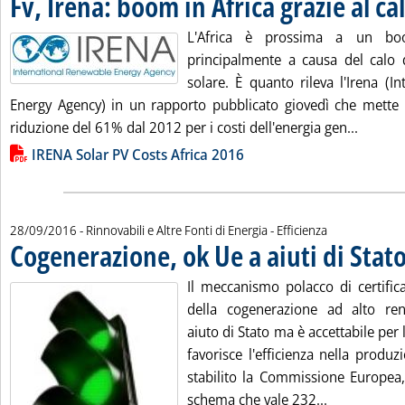
Fv, Irena: boom in Africa grazie al cal
L'Africa è prossima a un boo
principalmente a causa del calo d
solare. È quanto rileva l'Irena (I
Energy Agency) in un rapporto pubblicato giovedì che mette in
Leggi tu
riduzione del 61% dal 2012 per i costi dell'energia gen...
Lista allegati PDF alla notizia
IRENA Solar PV Costs Africa 2016
28/09/2016
- Rinnovabili e Altre Fonti di Energia - Efficienza
Cogenerazione, ok Ue a aiuti di Stat
Il meccanismo polacco di certifica
della cogenerazione ad alto re
aiuto di Stato ma è accettabile pe
favorisce l'efficienza nella produ
stabilito la Commissione Europea,
Leggi tutta 
schema che vale 232...