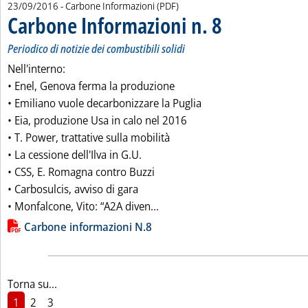
23/09/2016
- Carbone Informazioni (PDF)
Carbone Informazioni n. 8
. Sottotitolo: Periodico di 
. Pubblicata venerdì 23 se
Periodico di notizie dei combustibili solidi
Nell'interno:
• Enel, Genova ferma la produzione
• Emiliano vuole decarbonizzare la Puglia
• Eia, produzione Usa in calo nel 2016
• T. Power, trattative sulla mobilità
• La cessione dell'Ilva in G.U.
• CSS, E. Romagna contro Buzzi
• Carbosulcis, avviso di gara
Leggi tutta la notizia: 'Carbon
• Monfalcone, Vito: “A2A diven...
Lista allegati PDF alla notizia
Carbone informazioni N.8
Torna su...
1
2
3