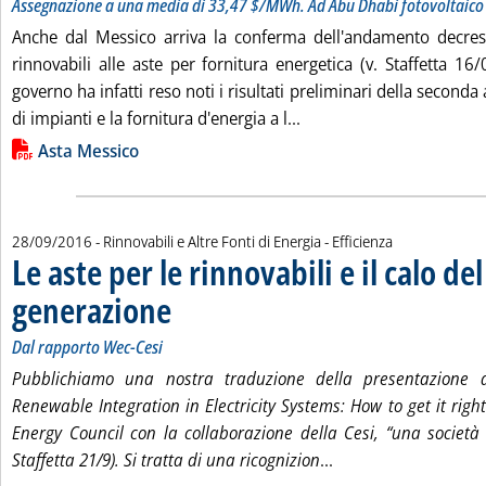
Assegnazione a una media di 33,47 $/MWh. Ad Abu Dhabi fotovoltaic
Anche dal Messico arriva la conferma dell'andamento decresc
rinnovabili alle aste per fornitura energetica (v. Staffetta 16/
governo ha infatti reso noti i risultati preliminari della seconda
Leggi tutta la notizia: '
di impianti e la fornitura d'energia a l...
Lista allegati PDF alla notizia
Asta Messico
28/09/2016
- Rinnovabili e Altre Fonti di Energia - Efficienza
Le aste per le rinnovabili e il calo del
generazione
. Sottotitolo: Dal rapporto Wec-Cesi
. Pubblicata mercoledì 28 settembre 2016 alle 16.31.
Dal rapporto Wec-Cesi
Pubblichiamo una nostra traduzione della presentazione da
Renewable Integration in Electricity Systems: How to get it right
Energy Council con la collaborazione della Cesi, “una società i
Leggi tutta la notizi
Staffetta 21/9). Si tratta di una ricognizion
...