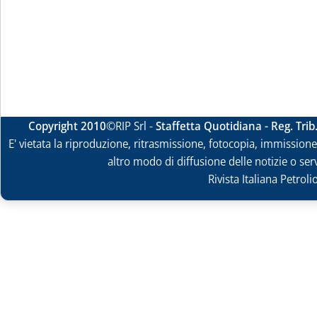
Copyright 2010
©RIP Srl -
Staffetta Quotidiana - Reg. Tri
E' vietata la riproduzione, ritrasmissione, fotocopia, immissione 
altro modo di diffusione delle notizie o ser
Rivista Italiana Petrol