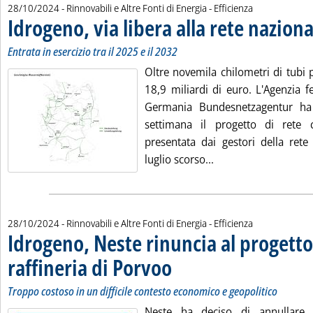
28/10/2024
- Rinnovabili e Altre Fonti di Energia - Efficienza
Idrogeno, via libera alla rete nazion
Entrata in esercizio tra il 2025 e il 2032
Oltre novemila chilometri di tubi 
18,9 miliardi di euro. L'Agenzia fe
Germania Bundesnetzagentur ha
settimana il progetto di rete c
presentata dai gestori della rete
Leggi tutta la notizi
luglio scorso...
28/10/2024
- Rinnovabili e Altre Fonti di Energia - Efficienza
Idrogeno, Neste rinuncia al progetto
raffineria di Porvoo
. Sottotitolo: Troppo costoso in un difficil
. Pubblicata lunedì 28 ottobre 2024 alle 1
Troppo costoso in un difficile contesto economico e geopolitico
Neste ha deciso di annullare 