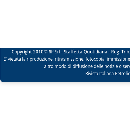
Copyright 2010
©RIP Srl -
Staffetta Quotidiana - Reg. Tri
E' vietata la riproduzione, ritrasmissione, fotocopia, immissione 
altro modo di diffusione delle notizie o ser
Rivista Italiana Petrol