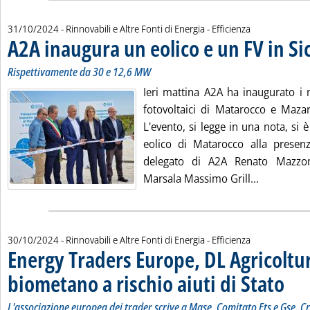
31/10/2024
- Rinnovabili e Altre Fonti di Energia - Efficienza
A2A inaugura un eolico e un FV in Sic
Rispettivamente da 30 e 12,6 MW
Ieri mattina A2A ha inaugurato i n
fotovoltaici di Matarocco e Mazara
L'evento, si legge in una nota, si è
eolico di Matarocco alla presenz
delegato di A2A Renato Mazzon
Leggi tutta
Marsala Massimo Grill...
30/10/2024
- Rinnovabili e Altre Fonti di Energia - Efficienza
Energy Traders Europe, DL Agricoltu
biometano a rischio aiuti di Stato
. Sottot
. Pubbl
L'associazione europea dei trader scrive a Mase, Comitato Ets e Gse. Cri