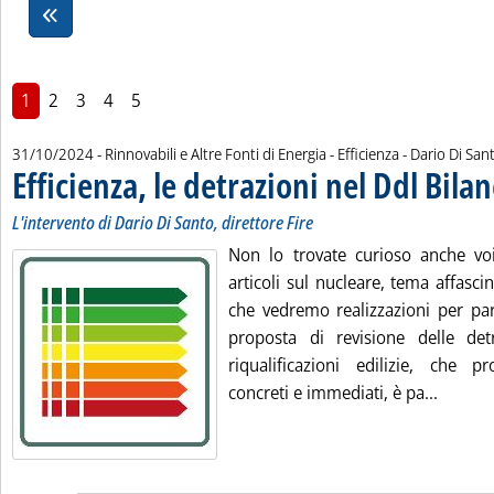
1
2
3
4
5
di:
31/10/2024
- Rinnovabili e Altre Fonti di Energia - Efficienza -
Dario Di San
Efficienza, le detrazioni nel Ddl Bilan
L'intervento di Dario Di Santo, direttore Fire
Non lo trovate curioso anche vo
articoli sul nucleare, tema affasc
che vedremo realizzazioni per par
proposta di revisione delle detr
riqualificazioni edilizie, che p
Leggi t
concreti e immediati, è pa...