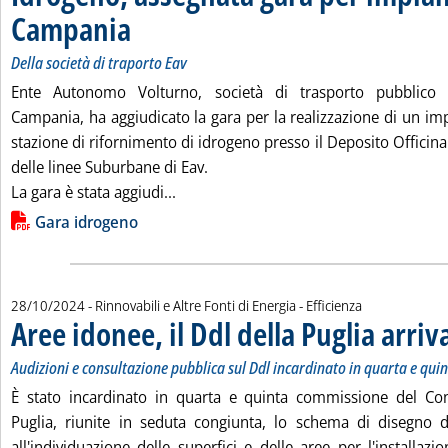
Campania
. Sottotitolo: Della società di traporto Eav
. Pubblicata lunedì 28 ottobre 2024 alle 17.37.
Della società di traporto Eav
Ente Autonomo Volturno, società di trasporto pubblico 
Campania, ha aggiudicato la gara per la realizzazione di un im
stazione di rifornimento di idrogeno presso il Deposito Offici
delle linee Suburbane di Eav.
Leggi tutta la notizia: 'Idrogeno, as
La gara è stata aggiudi...
Lista allegati PDF alla notizia
Gara idrogeno
28/10/2024
- Rinnovabili e Altre Fonti di Energia - Efficienza
Aree idonee, il Ddl della Puglia arriv
Audizioni e consultazione pubblica sul Ddl incardinato in quarta e qu
È stato incardinato in quarta e quinta commissione del Cons
Puglia, riunite in seduta congiunta, lo schema di disegno 
all'individuazione delle superfici e delle aree per l'installazi