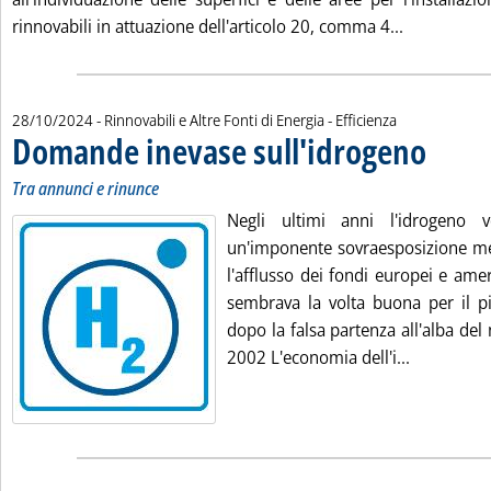
Leggi tutta 
rinnovabili in attuazione dell'articolo 20, comma 4...
28/10/2024
- Rinnovabili e Altre Fonti di Energia - Efficienza
Domande inevase sull'idrogeno
. Sottotitolo
. Pubblicata
Tra annunci e rinunce
Negli ultimi anni l'idrogeno
un'imponente sovraesposizione med
l'afflusso dei fondi europei e ameri
sembrava la volta buona per il pi
dopo la falsa partenza all'alba del
Leggi tutt
2002 L'economia dell'i...