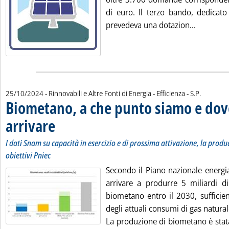
di euro. Il terzo bando, dedicato
Leggi tut
prevedeva una dotazion...
di:
25/10/2024
- Rinnovabili e Altre Fonti di Energia - Efficienza -
S.P.
Biometano, a che punto siamo e do
arrivare
. Sottotitolo: I dati Snam su capacità in esercizio e di prossima attivazion
. Pubblicata venerdì 25 ottobre 2024 alle 14.26.
I dati Snam su capacità in esercizio e di prossima attivazione, la produci
obiettivi Pniec
Secondo il Piano nazionale energia 
arrivare a produrre 5 miliardi di
biometano entro il 2030, sufficien
degli attuali consumi di gas natural
La produzione di biometano è stata