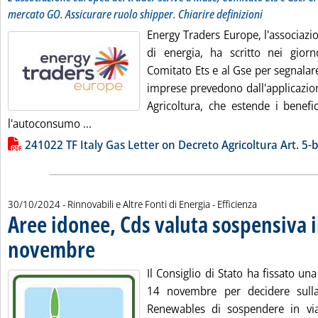
mercato GO. Assicurare ruolo shipper. Chiarire definizioni
Energy Traders Europe, l'associazi
di energia, ha scritto nei gior
Comitato Ets e al Gse per segnalare 
imprese prevedono dall'applicazion
Agricoltura, che estende i benefic
Leggi tutta la notizia: 'Energy Traders Europe
l'autoconsumo ...
Lista allegati PDF alla notizia
241022 TF Italy Gas Letter on Decreto Agricoltura Art. 5-bi
30/10/2024
- Rinnovabili e Altre Fonti di Energia - Efficienza
Aree idonee, Cds valuta sospensiva i
novembre
. Pubblicata mercoledì 30 ottobre 2024 alle 14.28.
Il Consiglio di Stato ha fissato una
14 novembre per decidere sulla
Renewables di sospendere in via