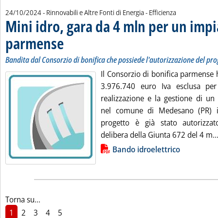
24/10/2024
- Rinnovabili e Altre Fonti di Energia - Efficienza
Mini idro, gara da 4 mln per un impi
parmense
. Sottotitolo: Bandita dal Consorzio di bonifica che possiede l'autor
. Pubblicata giovedì 24 ottobre 2024 alle 13.9.
Bandita dal Consorzio di bonifica che possiede l'autorizzazione del pro
Il Consorzio di bonifica parmense 
3.976.740 euro Iva esclusa per 
realizzazione e la gestione di un 
nel comune di Medesano (PR) i
progetto è già stato autorizza
delibera della Giunta 672 del 4 m..
Lista allegati PDF alla notizia
Bando idroelettrico
Torna su...
1
2
3
4
5