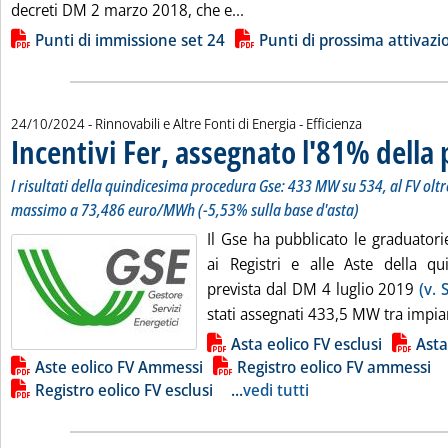
Leggi tutta la notizia: 'Bio
decreti DM 2 marzo 2018, che e...
Lista allegati PDF alla notizia
Punti di immissione set 24
Punti di prossima attivazi
24/10/2024
- Rinnovabili e Altre Fonti di Energia - Efficienza
Incentivi Fer, assegnato l'81% della
I risultati della quindicesima procedura Gse: 433 MW su 534, al FV ol
massimo a 73,486 euro/MWh (-5,53% sulla base d'asta)
Il Gse ha pubblicato le graduatorie 
ai Registri e alle Aste della q
prevista dal DM 4 luglio 2019
(v. 
stati assegnati 433,5 MW tra impianti
Lista allegati PDF alla notizia
Asta eolico FV esclusi
Asta
Aste eolico FV Ammessi
Registro eolico FV ammessi
Registro eolico FV esclusi
...
vedi tutti