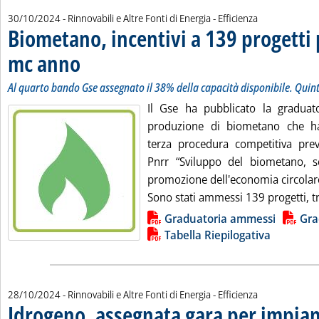
30/10/2024
- Rinnovabili e Altre Fonti di Energia - Efficienza
Biometano, incentivi a 139 progetti
mc anno
. Sottotitolo: Al quarto bando Gse assegnato il 38% della capacità dis
. Pubblicata mercoledì 30 ottobre 2024 alle 13.16.
Al quarto bando Gse assegnato il 38% della capacità disponibile. Quin
Il Gse ha pubblicato la graduato
produzione di biometano che ha
terza procedura competitiva prev
Pnrr “Sviluppo del biometano, s
promozione dell'economia circolar
Sono stati ammessi 139 progetti, tr
Lista allegati PDF alla notizia
Graduatoria ammessi
Gra
Tabella Riepilogativa
28/10/2024
- Rinnovabili e Altre Fonti di Energia - Efficienza
Idrogeno, assegnata gara per impian