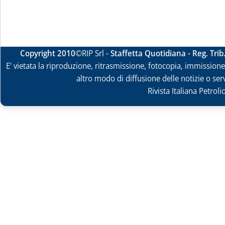
Copyright 2010
©RIP Srl -
Staffetta Quotidiana - Reg. Tri
E' vietata la riproduzione, ritrasmissione, fotocopia, immissione 
altro modo di diffusione delle notizie o ser
Rivista Italiana Petrol