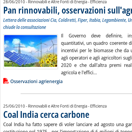
28/06/2010
- Rinnovabili e Altre Fonti di Energia - Efficienza
Pan rinnovabili, osservazioni sull'a
Lettera delle associazioni Cia, Coldiretti, Fiper, Itabia, Legambiente, 
chiude la consultazione
Il Governo deve definire, ins
quantitativi, un quadro coerente di 
incentivi per le biomasse che da 
agli operatori e agli agricoltori sug
2020 e che dall'altra premi rea
Leggi tutta la no
agricola e l'effici...
Lista allegati PDF alla notizia
Osservazioni agrienergia
25/06/2010
- Rinnovabili e Altre Fonti di Energia - Efficienza
Coal India cerca carbone
. Pubblicata venerdì 25 giugno
Coal India ha fatto sapere di voler lanciare ad agosto una gar
costituzione nel 1975 - per l'importazione di 6 milioni di tonn