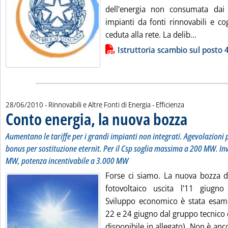
dell'energia non consumata dai 
impianti da fonti rinnovabili e c
Leggi tut
ceduta alla rete. La delib...
Lista allegati PDF alla notizia
Istruttoria scambio sul posto 
28/06/2010
- Rinnovabili e Altre Fonti di Energia - Efficienza
Conto energia, la nuova bozza
. Sottotitolo: Au
. Pubblicata lune
Aumentano le tariffe per i grandi impianti non integrati. Agevolazioni p
bonus per sostituzione eternit. Per il Csp soglia massima a 200 MW. In
MW, potenza incentivabile a 3.000 MW
Forse ci siamo. La nuova bozza di
fotovoltaico uscita l'11 giugno
Sviluppo economico è stata esami
22 e 24 giugno dal gruppo tecnico de
disponibile in allegato). Non è anco