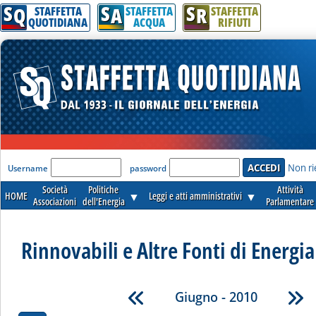
S
S
S
Q
A
R
STAFFETTA
STAFFETTA
STAFFETTA
QUOTIDIANA
ACQUA
RIFIUTI
'Modulo Login per accedere'
Non ri
Username
password
Società
Politiche
Attività
HOME
▼
Leggi e atti amministrativi
▼
Associazioni
dell'Energia
Parlamentare
Rinnovabili e Altre Fonti di Energia 
Giugno - 2010