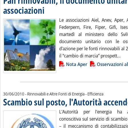
Pan rinnovabili, il documento unitar
associazioni
. Pubblicata mercoledì 30 giugno 2010 alle 14.47.
Le associazioni Aiel, Anev, Aper, 
Federpern, Fire, Fiper, Gifi, Ise
martedì al ministero dello Sv
documento unitario con le oss
d'azione per le fonti rinnovabili a
Leg
il “cambio di marcia” prospett...
Lista allegati PDF alla notizia
Nota Aper
Osservazioni a
30/06/2010
- Rinnovabili e Altre Fonti di Energia - Efficienza
Scambio sul posto, l'Autorità accend
L'Autorità per l'energia ha av
conoscitiva sul servizio di scambio 
– il meccanismo di contabilizza