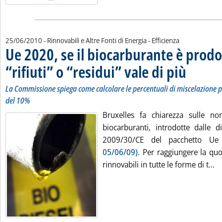
25/06/2010
- Rinnovabili e Altre Fonti di Energia - Efficienza
Ue 2020, se il biocarburante è prodo
“rifiuti” o “residui” vale di più
. Sottotitolo: 
. Pubblicata ve
La Commissione spiega come calcolare le percentuali di miscelazione pe
del 10%
Bruxelles fa chiarezza sulle no
biocarburanti, introdotte dalle d
2009/30/CE del pacchetto 
05/06/09)
. Per raggiungere la qu
Le
rinnovabili in tutte le forme di t...