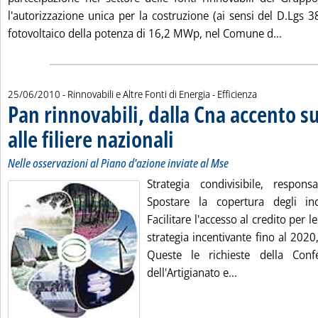
l'autorizzazione unica per la costruzione (ai sensi del D.Lgs 
Leggi t
fotovoltaico della potenza di 16,2 MWp, nel Comune d...
25/06/2010
- Rinnovabili e Altre Fonti di Energia - Efficienza
Pan rinnovabili, dalla Cna accento s
alle filiere nazionali
. Sottotitolo: Nelle osservazioni al Piano d
. Pubblicata venerdì 25 giugno 2010 alle 1
Nelle osservazioni al Piano d'azione inviate al Mse
Strategia condivisibile, responsa
Spostare la copertura degli incen
Facilitare l'accesso al credito per 
strategia incentivante fino al 2020,
Queste le richieste della Conf
Leggi tutta la n
dell'Artigianato e...