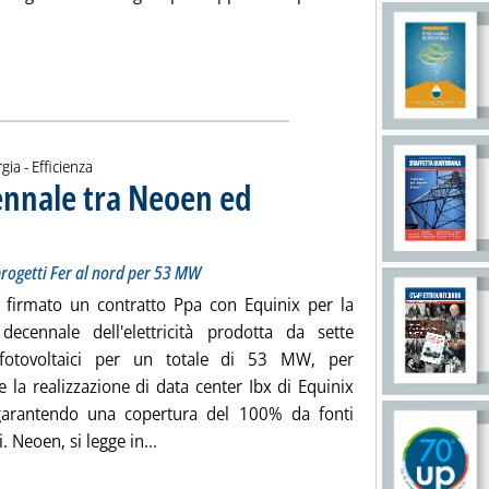
i tutta la notizia: 'Rinnovabili, Ppa di 7 anni tra Wiit e Italgen '
gia - Efficienza
ennale tra Neoen ed
ter in Italia. Sette progetti Fer al nord per 53 MW
2024 alle 12.10.
 progetti Fer al nord per 53 MW
firmato un contratto Ppa con Equinix per la
 decennale dell'elettricità prodotta da sette
 fotovoltaici per un totale di 53 MW, per
 la realizzazione di data center Ibx di Equinix
 garantendo una copertura del 100% da fonti
Leggi tutta la notizia: 'Fotovoltaico, Ppa 
. Neoen, si legge in...