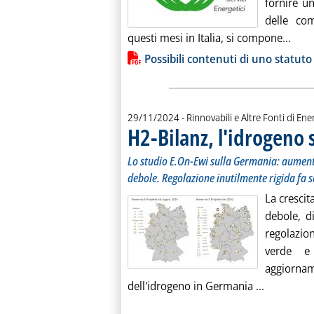
fornire un
delle co
Legg
questi mesi in Italia, si compone...
Lista allegati PDF alla notiz
Possibili contenuti di uno statuto
29/11/2024
- Rinnovabili e Altre Fonti di Ener
H2-Bilanz, l'idrogeno 
Lo studio E.On-Ewi sulla Germania: aumenta
debole. Regolazione inutilmente rigida fa sa
La crescit
debole, d
regolazio
verde e
aggiorname
Leggi tutt
dell'idrogeno in Germania ...