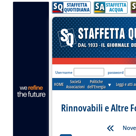
S
S
S
Q
A
STAFFETTA
STAFFETTA
QUOTIDIANA
ACQUA
'Modulo Login per acceder
Username
password
Società
Politiche
HOME
▼
Leggi e atti 
Associazioni
dell'Energia
Rinnovabili e Altre F
Nove