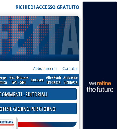
RICHIEDI ACCESSO GRATUITO
Abbonamenti
Contatti
ergia
Gas Naturale
Altre Fonti
Ambiente
Nucleare
ttrica
GPL - GNL
Efficienza
Sicurezza
COMMENTI - EDITORIALI
NOTIZIE GIORNO PER GIORNO