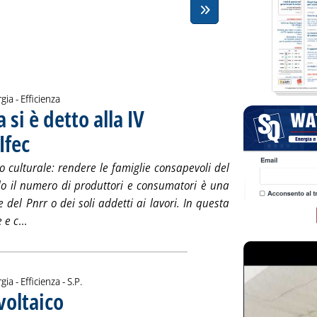
gia - Efficienza
a si è detto alla IV
Ifec
. Pubblicata venerdì 29 novembre 2024 alle 15.37.
 culturale: rendere le famiglie consapevoli del
 il numero di produttori e consumatori è una
 del Pnrr o dei soli addetti ai lavori. In questa
Leggi tutta la notizia: 'Il futuro delle Cer: cosa si è detto
 e c
...
di:
gia - Efficienza -
S.P.
voltaico
. Sottotitolo: I dati su installazioni, autorizzazioni, progetti pronti a partire 
. Pubblicata venerdì 29 novembre 2024 alle 15.1.