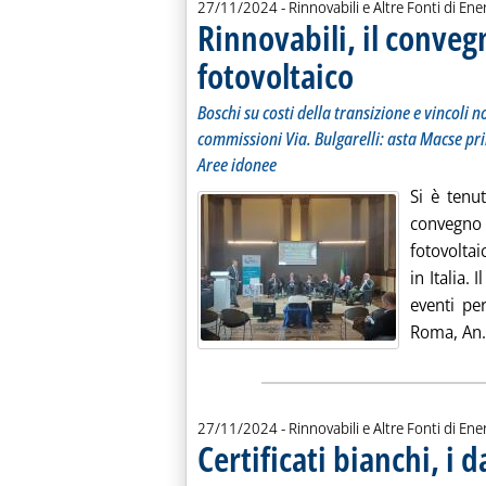
27/11/2024
- Rinnovabili e Altre Fonti di Ener
Rinnovabili, il convegn
fotovoltaico
. Sottotitolo: Boschi su c
. Pubblicata mercoledì 2
Boschi su costi della transizione e vincoli no
commissioni Via. Bulgarelli: asta Macse pri
Aree idonee
Si è tenu
convegno “
fotovoltai
in Italia.
eventi pe
Roma, An.
27/11/2024
- Rinnovabili e Altre Fonti di Ener
Certificati bianchi, i 