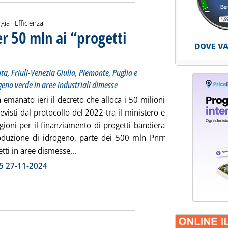
gia - Efficienza
 50 mln ai “progetti
o a 10 mln ciascuna a 5 Regioni (Basilicata, Friuli-Venezia Giulia, Piemonte, Puglia e Umbria) p
edì 28 novembre 2024 alle 12.2.
ta, Friuli-Venezia Giulia, Piemonte, Puglia e
geno verde in aree industriali dimesse
 emanato ieri il decreto che alloca i 50 milioni
evisti dal protocollo del 2022 tra il ministero e
gioni per il finanziamento di progetti bandiera
oduzione di idrogeno, parte dei 500 mln Pnrr
Leggi tutta la notizia: 'Idrogeno, DM Mase
etti in aree dismesse...
ia
5 27-11-2024