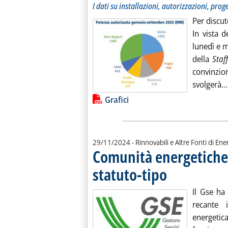
I dati su installazioni, autorizzazioni, prog
Per discut
In vista d
lunedì e 
della
Staf
convinzio
svolgerà...
Lista allegati PDF alla notiz
Grafici
29/11/2024
- Rinnovabili e Altre Fonti di Ener
Comunità energetiche
statuto-tipo
. Pubblicata venerdì 29 
Il Gse ha
recante 
energetic