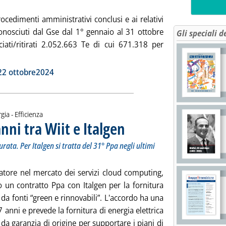
procedimenti amministrativi conclusi e ai relativi
iconosciuti dal Gse dal 1° gennaio al 31 ottobre
Gli speciali d
sciati/ritirati 2.052.663 Te di cui 671.318 per
gi tutta la notizia: 'Certificati bianchi, i dati dei primi dieci mesi
ia
22 ottobre2024
gia - Efficienza
nni tra Wiit e Italgen
. Sottotitolo: Prezzo fisso a MWh garantito 
. Pubblicata mercoledì 27 novembre 2024 
rata. Per Italgen si tratta del 31° Ppa negli ultimi
ratore nel mercato dei servizi cloud computing,
o un contratto Ppa con Italgen per la fornitura
 da fonti “green e rinnovabili”. L'accordo ha una
7 anni e prevede la fornitura di energia elettrica
a da garanzia di origine per supportare i piani di