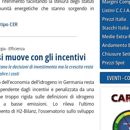
 riferimento facilitando la stesura degli statuti
Margini Com
munità energetiche che stanno sorgendo in
Listini C.C.I.A
i tutta la notizia: 'Comunità energetiche, il Gse propone uno s
Prezzi Italia
ia
 tipo CER
Stacchi Italia
Medie Extra-
Andamento E
gia - Efficienza
si muove con gli incentivi
Chiusure Set
. Sottotitolo: Lo studio E.On-Ew
. Pubblicata venerdì 29 novemb
Prezzi Spot
no le decisioni di investimento ma la crescita resta
lire i costi
EVENTI - 
a dell'economia dell'idrogeno in Germania resta
ipendente dagli incentivi e penalizzata da una
ne troppo rigida sulle definizioni di idrogeno
 a basse emissioni. Lo rileva l'ultimo
nto di H2-Bilanz, l'osservatorio sullo sviluppo
a la notizia: 'H2-Bilanz, l'idrogeno si muove con gli incentivi'