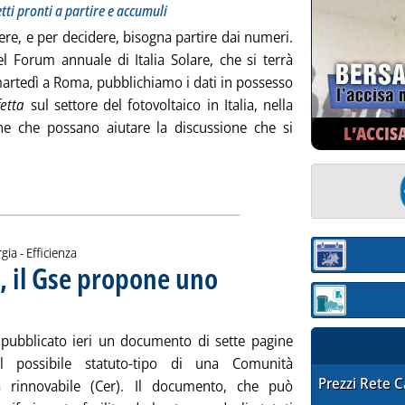
etti pronti a partire e accumuli
ere, e per decidere, bisogna partire dai numeri.
el Forum annuale di Italia Solare, che si terrà
martedì a Roma, pubblichiamo i dati in possesso
fetta
sul settore del fotovoltaico in Italia, nella
ne che possano aiutare la discussione che si
L’ACCIS
Leggi tutta la notizia: 'Tutti i numeri sul fotovoltaico'
ia
gia - Efficienza
Sezione:
, il Gse propone uno
novembre 2024 alle 12.55.
Sezione: quotaz
 pubblicato ieri un documento di sette pagine
il possibile statuto-tipo di una Comunità
STAFFETTA PRE
Prezzi Rete 
a rinnovabile (Cer). Il documento, che può