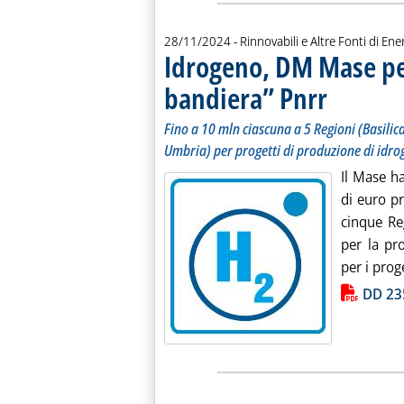
28/11/2024
- Rinnovabili e Altre Fonti di Ener
Idrogeno, DM Mase per
bandiera” Pnrr
. Sottotitolo: Fin
. Pubblicata giov
Fino a 10 mln ciascuna a 5 Regioni (Basilica
Umbria) per progetti di produzione di idro
Il Mase ha
di euro pr
cinque Re
per la pr
per i prog
Lista allegati PDF alla notiz
DD 23