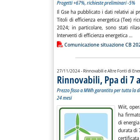
Progetti +67%, richieste preliminari -5%
Il Gse ha pubblicato i dati relativi ai 
Titoli di efficienza energetica (Tee) r
2024; in particolare, sono stati rila
Leg
Interventi di efficienza energetica ...
Lista allegati PDF alla notiz
Comunicazione situazione CB 20
27/11/2024
- Rinnovabili e Altre Fonti di Ener
Rinnovabili, Ppa di 7 a
Prezzo fisso a MWh garantito per tutta la du
24 mesi
Wiit, ope
ha firmat
di energia
durata di 
certificat