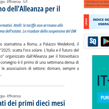
di:
gia - Efficienza -
S.P.
o dell'Alleanza per il
osti della transizione e vincoli normativi. Atelli: le tariffe non arrivano alle commissioni Via.
7 novembre 2024 alle 17.10.
rmativi. Atelli: le tariffe non arrivano alle
ma dell'estate. Le ricadute della sospensiva del DM
to stamattina a Roma, a Palazzo Wedekind, il
2025: scatta l'ora solare. L'Italia e il futuro del
co” organizzato dall'Alleanza per il fotovoltaico
 Il convegno è il primo di una settimana densa di
r le associazioni di settore: domani, sempre a
Leggi tutta la notizia: 'Rinnovabili, il convegno dell'Alleanza pe
..
gia - Efficienza
dati dei primi dieci mesi
. Sottotitolo: Progetti +67%, richieste
. Pubblicata mercoledì 27 novembre 2