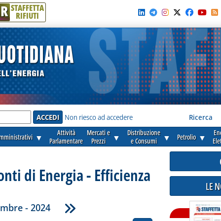
R
STAFFETTA
RIFIUTI
e'
Non riesco ad accedere
Ricerca
Attività
Mercati e
Distribuzione
En
amministrativi
▼
▼
▼
Petrolio
▼
Parlamentare
Prezzi
e Consumi
Ele
onti di Energia - Efficienza
LE 
mbre - 2024