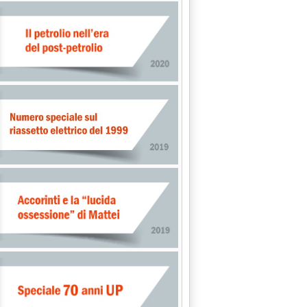
decennale tra Neoen ed Equinix '