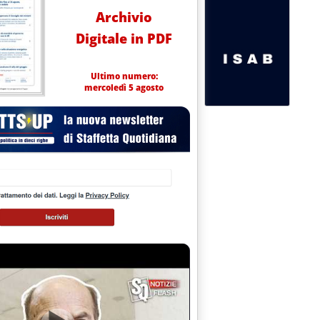
Archivio
Digitale in PDF
Ultimo numero:
mercoledì 5 agosto
 alla IV Conferenza Nazionale Ifec'
e accumuli