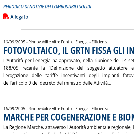
PERIODICO DI NOTIZIE DEI COMBUSTIBILI SOLIDI
Leggi tutta la notizia: 'CARBONE INFORMAZIONI N. 10'
Lista allegati PDF alla notizia
Allegato
16/09/2005
- Rinnovabili e Altre Fonti di Energia - Efficienza
FOTOVOLTAICO, IL GRTN FISSA GLI I
L'Autorità per l'energia ha approvato, nella riunione del 14 se
188/05 recante la “Definizione del soggetto attuatore 
l'erogazione delle tariffe incentivanti degli impianti fotov
Leggi tutt
dell'articolo 9 del decreto del ministro delle Attività...
16/09/2005
- Rinnovabili e Altre Fonti di Energia - Efficienza
MARCHE PER COGENERAZIONE E BIO
La Regione Marche, attraverso l'Autorità ambientale regionale