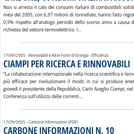
Non si arresta il calo dei consumi italiani di combustibili solid
mesi del 2005, con 6,97 milioni di tonnellate, hanno fatto regis
0,9% rispetto all'analogo periodo dello scorso anno a causa d
Leggi tutta la notizia
richiesta del settore termoelettrico. I...
17/09/2005
- Rinnovabili e Altre Fonti di Energia - Efficienza
CIAMPI PER RICERCA E RINNOVABILI
. 
“La collaborazione internazionale nella ricerca scientifica e tec
più efficace per rivoluzionare il modo in cui si produce ene
giovedì il presidente della Repubblica, Carlo Azeglio Ciampi, nel
Leggi tutta la notizia:
Conferenza sull'utilizzo delle correnti...
17/09/2005
- Carbone Informazioni (PDF)
CARBONE INFORMAZIONI N. 10
. Sottotitolo
. Pubblicata 