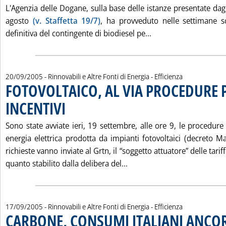
L'Agenzia delle Dogane, sulla base delle istanze presentate dagl
agosto
(v. Staffetta 19/7)
, ha provveduto nelle settimane sc
Leggi tutta la notiz
definitiva del contingente di biodiesel pe...
20/09/2005
- Rinnovabili e Altre Fonti di Energia - Efficienza
FOTOVOLTAICO, AL VIA PROCEDURE 
INCENTIVI
. Pubblicata martedì 20 settembre 2005 alle 15.50.
Sono state avviate ieri, 19 settembre, alle ore 9, le procedure 
energia elettrica prodotta da impianti fotovoltaici (decreto M
richieste vanno inviate al Grtn, il “soggetto attuatore” delle tari
Leggi tutta la notizia: '
quanto stabilito dalla delibera del...
17/09/2005
- Rinnovabili e Altre Fonti di Energia - Efficienza
CARBONE, CONSUMI ITALIANI ANCOR