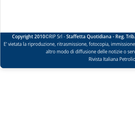
Copyright 2010
©RIP Srl -
Staffetta Quotidiana - Reg. Tri
E' vietata la riproduzione, ritrasmissione, fotocopia, immissione 
altro modo di diffusione delle notizie o ser
Rivista Italiana Petrol