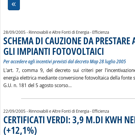
28/09/2005
- Rinnovabili e Altre Fonti di Energia - Efficienza
SCHEMA DI CAUZIONE DA PRESTARE 
GLI IMPIANTI FOTOVOLTAICI
. Sottotitolo: Per acc
. Pubblicata mercoled
Per accedere agli incentivi previsti dal decreto Map 28 luglio 2005
L'art. 7, comma 9, del decreto sui criteri per l'incentivazio
energia elettrica mediante conversione fotovoltaica della fonte s
Leggi tutta la notizia: 'S
G.U. n. 181 del 5 agosto scorso...
22/09/2005
- Rinnovabili e Altre Fonti di Energia - Efficienza
CERTIFICATI VERDI: 3,9 M.DI KWH NE
(+12,1%)
. Pubblicata giovedì 22 settembre 2005 alle 15.52.