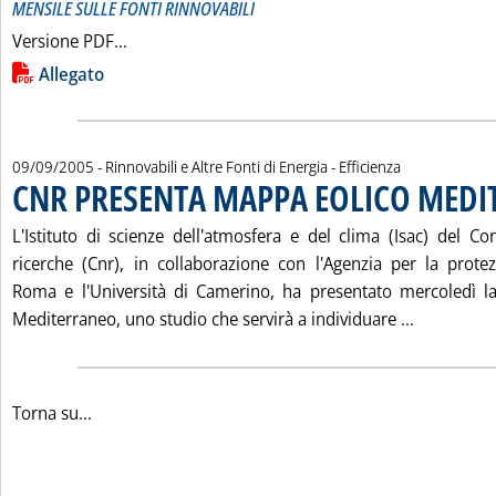
MENSILE SULLE FONTI RINNOVABILI
Leggi tutta la notizia: 'ENERGIE ALTERNATIVE 
Versione PDF...
Lista allegati PDF alla notizia
Allegato
09/09/2005
- Rinnovabili e Altre Fonti di Energia - Efficienza
CNR PRESENTA MAPPA EOLICO MED
L'Istituto di scienze dell'atmosfera e del clima (Isac) del Co
ricerche (Cnr), in collaborazione con l'Agenzia per la prote
Roma e l'Università di Camerino, ha presentato mercoledì l
Leggi tut
Mediterraneo, uno studio che servirà a individuare ...
Torna su...