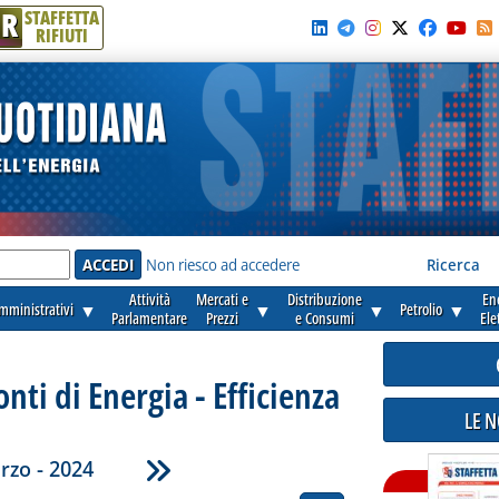
R
STAFFETTA
RIFIUTI
e'
Non riesco ad accedere
Ricerca
Attività
Mercati e
Distribuzione
En
amministrativi
▼
▼
▼
Petrolio
▼
Parlamentare
Prezzi
e Consumi
Ele
onti di Energia - Efficienza
LE 
rzo - 2024