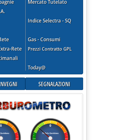
pagnie
Mercato Tutelato
.A.
Indice Selectra - SQ
Rete
Gas - Consumi
l rischio clima riguarda anche le rinnovabili'
xtra-Rete
Prezzi Contratto GPL
timanali
Today@
CONVEGNI
SEGNALAZIONI
tz (advisor Ref Ricerche)