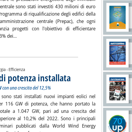
entrale sono stati investiti 430 milioni di euro
Programma di riqualificazione degli edifici della
amministrazione centrale (Prepac), che ogni
nzia progetti con l'obiettivo di efficientare
Leggi tutta la notizia: 'Efficienza, il rapporto Enea sugli 
3% dei...
ia
gia - Efficienza
di potenza installata
. Sottotitolo: Il rapporto annuale Wwea: ag
. Pubblicata giovedì 28 marzo 2024 alle 12.
 con una crescita del 12,5%
sono stati installati nuovi impianti eolici nel
r 116 GW di potenza, che hanno portato la
totale a 1.047 GW, pari ad una crescita del
periore al 10,2% del 2022. Sono i principali
iminari pubblicati dalla World Wind Energy