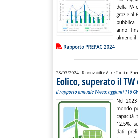
della PA c
grazie al 
pubblica 
anno fina
almeno il 
Lista allegati PDF alla notiz
Rapporto PREPAC 2024
28/03/2024
- Rinnovabili e Altre Fonti di Ener
Eolico, superato il TW 
Il rapporto annuale Wwea: aggiunti 116 GW
Nel 2023 
mondo pe
capacità 
12,5%, su
dati prel