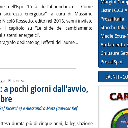
Margini Com
me dell'Ispi “L'età dell'abbondanza - Come
Listini C.C.I.A
a sicurezza energetica”, a cura di Massimo
Prezzi Italia
e Nicolò Rossetto, edito nel 2016, venni invitato
Stacchi Italia
e il capitolo su “Le sfide del cambiamento
ai sistemi energetici”.
Medie Extra-
Leggi tutta la notizia: 'I
aragrafo dedicato agli effetti dell'aume...
Andamento E
Chiusure Set
Prezzi Spot
EVENTI - 
gia - Efficienza
a pochi giorni dall'avvio,
mbre
. Sottotitolo: L'intervento di Roberto Bianchini (partner Ref Ricerche) e Alessandra Mo
. Pubblicata venerdì 29 marzo 2024 alle 8.57.
Ref Ricerche) e Alessandra Motz (advisor Ref
tesa durata più di cinque anni, la legislazione