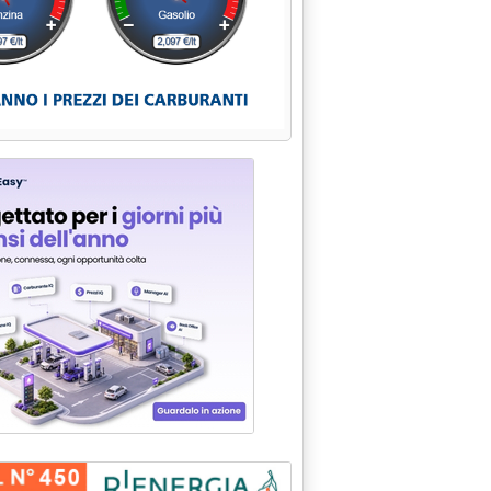
tiche: a pochi giorni dall'avvio, alcune luci e molte ombre'
icerca di Fondazione Nest'