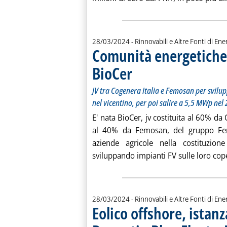
28/03/2024
- Rinnovabili e Altre Fonti di Ener
Comunità energetiche 
BioCer
. Sottotitolo: JV tra Cogenera Italia e
. Pubblicata giovedì 28 marzo 2024 alle
JV tra Cogenera Italia e Femosan per svilu
nel vicentino, per poi salire a 5,5 MWp nel
E' nata BioCer, jv costituita al 60% da
al 40% da Femosan, del gruppo Femo
aziende agricole nella costituzion
sviluppando impianti FV sulle loro cope
28/03/2024
- Rinnovabili e Altre Fonti di Ener
Eolico offshore, istan