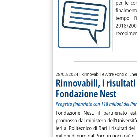
per le com
finalmen
tempo: l'
2018/200
recepiment
28/03/2024
- Rinnovabili e Altre Fonti di Ener
Rinnovabili, i risultati
Fondazione Nest
. Sottotitolo: 
. Pubblicata g
Progetto finanziato con 118 milioni del Pnr
Fondazione Nest, il partneriato est
promosso dal ministero dell'Università 
ieri al Politecnico di Bari i risultati d
milioni di euro dal Pnrr, in poco più d..