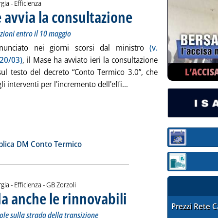
gia - Efficienza
 avvia la consultazione
. Sottotitolo: Ecco la bozza di decret
. Pubblicata venerdì 29 marzo 2024 a
azioni entro il 10 maggio
unciato nei giorni scorsi dal ministro
(v.
 20/03)
, il Mase ha avviato ieri la consultazione
L’ACCIS
sul testo del decreto “Conto Termico 3.0”, che
Leggi tutta la notizia: 'C
li interventi per l'incremento dell'effi...
ia
Sezione:
blica DM Conto Termico
Sezione: quotaz
di:
gia - Efficienza -
GB Zorzoli
da anche le rinnovabili
. Sottotitolo: Italia ed Europa non sotto
. Pubblicata venerdì 29 marzo 2024 all
STAFFETTA PRE
Prezzi Rete 
ole sulla strada della transizione