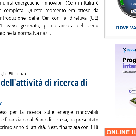
unità energetiche rinnovabili (Cer) in Italia è
te completa. Questo momento era atteso da
introduzione delle Cer con la direttiva (UE)
1 aveva generato, prima ancora del pieno
Leggi tutta la notizia: 'Comunità energe
o nella normativa naz...
gia - Efficienza
 dell'attività di ricerca di
Progetto finanziato con 118 milioni del Pnrr
iovedì 28 marzo 2024 alle 16.15.
r
eso per la ricerca sulle energie rinnovabili
e finanziato dal Piano di ripresa, ha presentato
el primo anno di attività. Nest, finanziata con 118
Leggi tutta la notizia: 'Rinnovabili, i risultati dell'attività di r
.