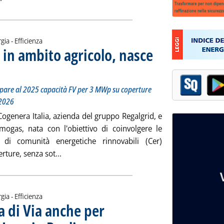
gia - Efficienza
in ambito agricolo, nasce
 Femosan per sviluppare al 2025 capacità FV per 3 MWp su coperture nel vicentino, per poi sal
 14.35.
ppare al 2025 capacità FV per 3 MWp su coperture
 2026
 Cogenera Italia, azienda del gruppo Regalgrid, e
gas, nata con l'obiettivo di coinvolgere le
e di comunità energetiche rinnovabili (Cer)
Leggi tutta la notizia: 'Comunità energetiche 
rture, senza sot...
gia - Efficienza
za di Via anche per
. Sottotitolo: A marzo 6,3 GW di nuovi progetti Fer arrivati
. Pubblicata giovedì 28 marzo 2024 alle 12.45.