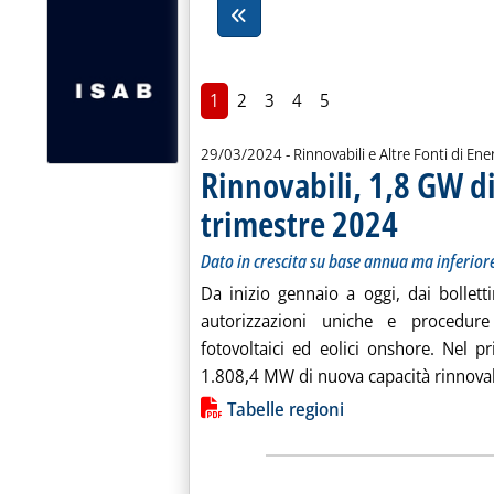
1
2
3
4
5
29/03/2024
- Rinnovabili e Altre Fonti di Ener
Rinnovabili, 1,8 GW di
trimestre 2024
. Sottotitolo: Dato
. Pubblicata vener
Dato in crescita su base annua ma inferiore
Da inizio gennaio a oggi, dai bolletti
autorizzazioni uniche e procedure 
fotovoltaici ed eolici onshore. Nel p
1.808,4 MW di nuova capacità rinnovabil
Lista allegati PDF alla notiz
Tabelle regioni