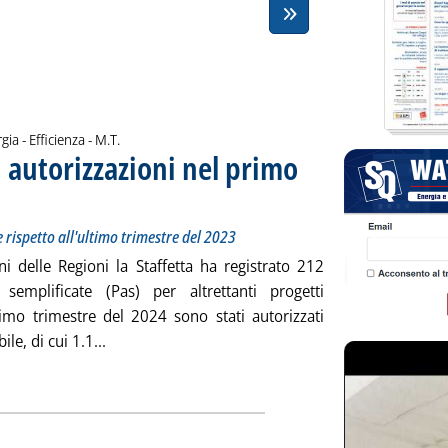
di:
gia - Efficienza -
M.T.
 autorizzazioni nel primo
 in crescita su base annua ma inferiore rispetto all'ultimo trimestre del 2023
dì 29 marzo 2024 alle 12.56.
 rispetto all'ultimo trimestre del 2023
ni delle Regioni la Staffetta ha registrato 212
semplificate (Pas) per altrettanti progetti
rimo trimestre del 2024 sono stati autorizzati
Leggi tutta la notizia: 'Rinnovabili, 1,8 GW di a
e, di cui 1.1...
ia