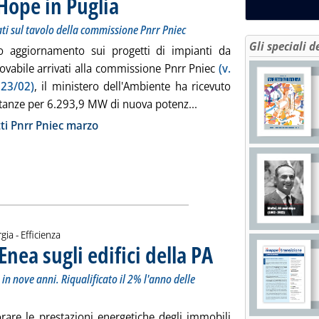
Hope in Puglia
ati sul tavolo della commissione Pnrr Pniec
Gli speciali d
mo aggiornamento sui progetti di impianti da
ovabile arrivati alla commissione Pnrr Pniec
(v.
 23/02)
, il ministero dell'Ambiente ha ricevuto
Leggi tutta la notizia: 
stanze per 6.293,9 MW di nuova potenz...
ia
ti Pnrr Pniec marzo
gia - Efficienza
Enea sugli edifici della PA
. Sottotitolo: Con il programma 
. Pubblicata giovedì 28 marzo 2
n nove anni. Riqualificato il 2% l'anno delle
orare le prestazioni energetiche degli immobili