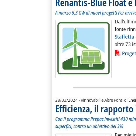
Renantis-Blue Float e 
A marzo 6,3 GW di nuovi progetti Fer arriv
Dall'ulti
fonte rinn
Staffetta
altre 73 i
Lista allegati PDF alla notiz
Proget
28/03/2024
- Rinnovabili e Altre Fonti di Ener
Efficienza, il rapporto 
Con il programma Prepac investiti 430 mln i
superfici, contro un obiettivo del 3%
Per migli