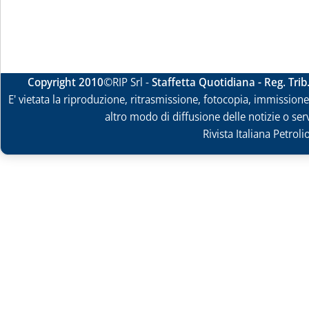
Copyright 2010
©RIP Srl -
Staffetta Quotidiana - Reg. Tri
E' vietata la riproduzione, ritrasmissione, fotocopia, immissione 
altro modo di diffusione delle notizie o ser
Rivista Italiana Petrol