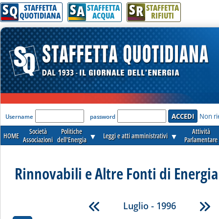
S
S
S
Q
A
R
STAFFETTA
STAFFETTA
STAFFETTA
QUOTIDIANA
ACQUA
RIFIUTI
'Modulo Login per accedere'
Non ri
Username
password
Società
Politiche
Attività
HOME
▼
Leggi e atti amministrativi
▼
Associazioni
dell'Energia
Parlamentare
Rinnovabili e Altre Fonti di Energia 
Luglio - 1996