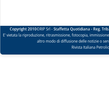
Copyright 2010
©RIP Srl -
Staffetta Quotidiana - Reg. Tri
E' vietata la riproduzione, ritrasmissione, fotocopia, immissione 
altro modo di diffusione delle notizie o ser
Rivista Italiana Petrol