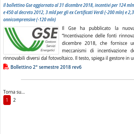
Il bollettino Gse aggiornato al 31 dicembre 2018, incentivi per 124 mln
e 450 al decreto 2012, 3 mld per gli ex Certificati Verdi (-200 mln) e 2,
onnicomprensive (-120 mln)
Il Gse ha pubblicato la nuova
“Incentivazione delle fonti rinnov
dicembre 2018, che fornisce u
meccanismi di incentivazione de
rinnovabili diversi dal fotovoltaico. Il testo, spiega il gestore in 
Lista allegati PDF alla notizia
Bollettino 2° semestre 2018 rev6
Torna su...
1
2