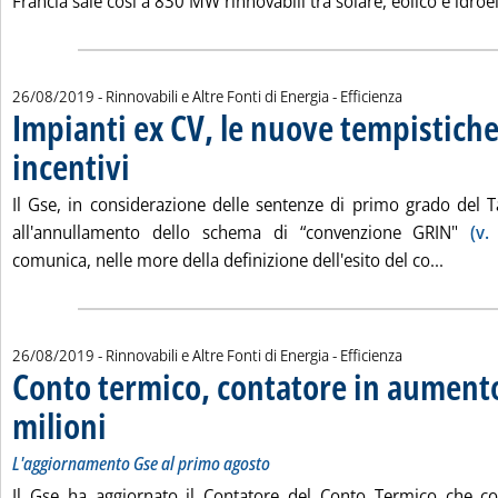
Francia sale così a 830 MW rinnovabili tra solare, eolico e idroele
26/08/2019
- Rinnovabili e Altre Fonti di Energia - Efficienza
Impianti ex CV, le nuove tempistiche
incentivi
. Pubblicata lunedì 26 agosto 2019 alle 17.44.
Il Gse, in considerazione delle sentenze di primo grado del T
all'annullamento dello schema di “convenzione GRIN"
(v.
Leggi t
comunica, nelle more della definizione dell'esito del co...
26/08/2019
- Rinnovabili e Altre Fonti di Energia - Efficienza
Conto termico, contatore in aumento
milioni
. Sottotitolo: L'aggiornamento Gse al primo agosto
. Pubblicata lunedì 26 agosto 2019 alle 17.41.
L'aggiornamento Gse al primo agosto
Il Gse ha aggiornato il Contatore del Conto Termico che c