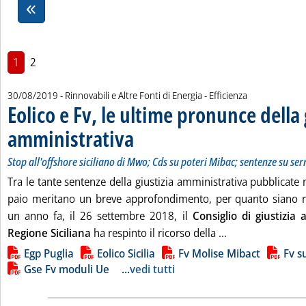
1
2
30/08/2019
- Rinnovabili e Altre Fonti di Energia - Efficienza
Eolico e Fv, le ultime pronunce della 
amministrativa
. Sottotitolo: Stop all'offshore siciliano di Mwo; Cds 
. Pubblicata venerdì 30 agosto 2019 alle 13.47.
Stop all'offshore siciliano di Mwo; Cds su poteri Mibac; sentenze su serre
Tra le tante sentenze della giustizia amministrativa pubblicate
paio meritano un breve approfondimento, per quanto siano ri
un anno fa, il 26 settembre 2018, il
Consiglio di giustizia
Leggi tutta la no
Regione Siciliana
ha respinto il ricorso della ...
Lista allegati PDF alla notizia
Egp Puglia
Eolico Sicilia
Fv Molise Mibact
Fv s
Gse Fv moduli Ue
...
vedi tutti