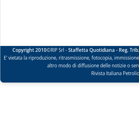
Copyright 2010
©RIP Srl -
Staffetta Quotidiana - Reg. Tri
E' vietata la riproduzione, ritrasmissione, fotocopia, immissione 
altro modo di diffusione delle notizie o ser
Rivista Italiana Petrol