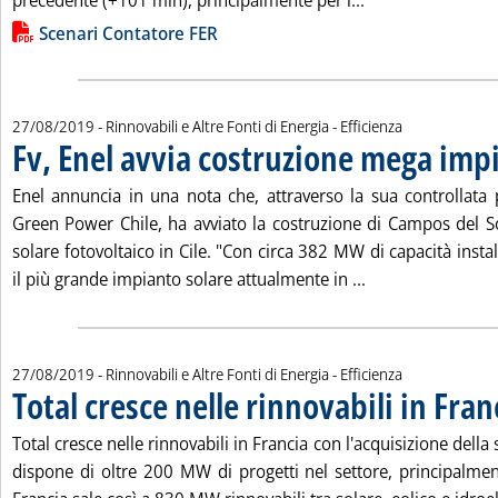
precedente (+101 mln), principalmente per i...
Lista allegati PDF alla notizia
Scenari Contatore FER
27/08/2019
- Rinnovabili e Altre Fonti di Energia - Efficienza
Fv, Enel avvia costruzione mega impi
Enel annuncia in una nota che, attraverso la sua controllata p
Green Power Chile, ha avviato la costruzione di Campos del 
solare fotovoltaico in Cile. "Con circa 382 MW di capacità insta
Leggi tutta la no
il più grande impianto solare attualmente in ...
27/08/2019
- Rinnovabili e Altre Fonti di Energia - Efficienza
Total cresce nelle rinnovabili in Fran
Total cresce nelle rinnovabili in Francia con l'acquisizione della
dispone di oltre 200 MW di progetti nel settore, principalment