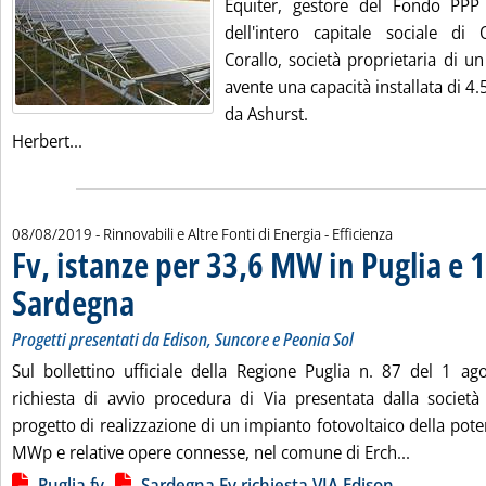
Equiter, gestore del Fondo PPP I
dell'intero capitale sociale di 
Corallo, società proprietaria di u
avente una capacità installata di 4.
da Ashurst.
Leggi tutta la notizia: 'Fv, Equiter vende impianto 
Herbert...
08/08/2019
- Rinnovabili e Altre Fonti di Energia - Efficienza
Fv, istanze per 33,6 MW in Puglia e
Sardegna
. Sottotitolo: Progetti presentati da Edison, Suncore e Peonia Sol
. Pubblicata giovedì 08 agosto 2019 alle 14.46.
Progetti presentati da Edison, Suncore e Peonia Sol
Sul bollettino ufficiale della Regione Puglia n. 87 del 1 a
richiesta di avvio procedura di Via presentata dalla società
progetto di realizzazione di un impianto fotovoltaico della po
Leggi tutt
MWp e relative opere connesse, nel comune di Erch...
Lista allegati PDF alla notizia
Puglia fv
Sardegna Fv richiesta VIA Edison