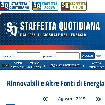
S
S
S
Q
A
R
STAFFETTA
STAFFETTA
STAFFETTA
QUOTIDIANA
ACQUA
RIFIUTI
'Modulo Login per accedere'
Non ri
Username
password
Società
Politiche
Attività
HOME
▼
Leggi e atti amministrativi
▼
Associazioni
dell'Energia
Parlamentare
Rinnovabili e Altre Fonti di Energia 
Agosto - 2019