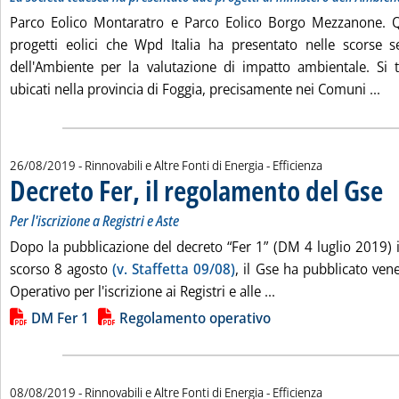
Parco Eolico Montaratro e Parco Eolico Borgo Mezzanone. Q
progetti eolici che Wpd Italia ha presentato nelle scorse s
dell'Ambiente per la valutazione di impatto ambientale. Si 
Leg
ubicati nella provincia di Foggia, precisamente nei Comuni ...
26/08/2019
- Rinnovabili e Altre Fonti di Energia - Efficienza
Decreto Fer, il regolamento del Gse
. So
. Pu
Per l'iscrizione a Registri e Aste
Dopo la pubblicazione del decreto “Fer 1” (DM 4 luglio 2019) i
scorso 8 agosto
(v. Staffetta 09/08)
, il Gse ha pubblicato ven
Leggi tutta la notiz
Operativo per l'iscrizione ai Registri e alle ...
Lista allegati PDF alla notizia
DM Fer 1
Regolamento operativo
08/08/2019
- Rinnovabili e Altre Fonti di Energia - Efficienza