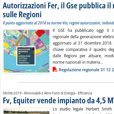
Autorizzazioni Fer, il Gse pubblica il
sulle Regioni
. Sottotitolo: Il punto aggiornato al 2018 su norme Via, regi
. Pubblicata giovedì 08 agosto 2019 alle 18.16.
Il punto aggiornato al 2018 su norme Via, regimi autorizzativi, indivi
Il GSE ha pubblicato oggi il r
regionale della generazione elettric
aggiornato al 31 dicembre 2018. 
chiave comparativa il quadro degl
dalle Regioni per attuare, modi
Leggi 
norme nazionali in materia...
Lista allegati PDF alla notizia
Regolazione regionale 31 12 
08/08/2019
- Rinnovabili e Altre Fonti di Energia - Efficienza
Fv, Equiter vende impianto da 4,5 
Lo studio legale Herbert Smith F