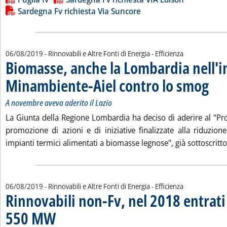
Sardegna Fv richiesta Via Suncore
06/08/2019
- Rinnovabili e Altre Fonti di Energia - Efficienza
Biomasse, anche la Lombardia nell'i
Minambiente-Aiel contro lo smog
. Sottot
. Pubbl
A novembre aveva aderito il Lazio
La Giunta della Regione Lombardia ha deciso di aderire al "Pro
promozione di azioni e di iniziative finalizzate alla riduzion
impianti termici alimentati a biomasse legnose", già sottoscritto
06/08/2019
- Rinnovabili e Altre Fonti di Energia - Efficienza
Rinnovabili non-Fv, nel 2018 entrati 
550 MW
. Sottotitolo: Il bollettino Gse aggiornato al 31 dicembre 2018, incenti
. Pubblicata martedì 06 agosto 2019 alle 15.12.