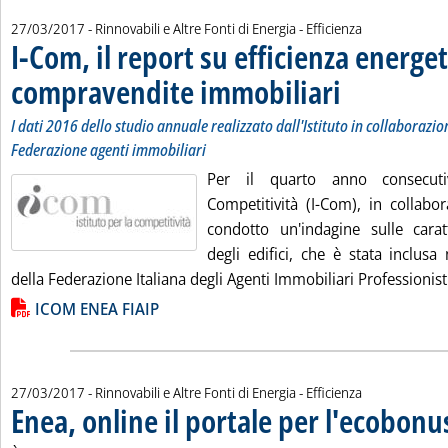
27/03/2017
- Rinnovabili e Altre Fonti di Energia - Efficienza
I-Com, il report su efficienza energet
compravendite immobiliari
. Sottotitolo: I dati 2
. Pubblicata lunedì 27
I dati 2016 dello studio annuale realizzato dall'Istituto in collaborazi
Federazione agenti immobiliari
Per il quarto anno consecutiv
Competitività (I-Com), in collabo
condotto un'indagine sulle caratt
degli edifici, che è stata inclus
della Federazione Italiana degli Agenti Immobiliari Professionisti 
Lista allegati PDF alla notizia
ICOM ENEA FIAIP
27/03/2017
- Rinnovabili e Altre Fonti di Energia - Efficienza
Enea, online il portale per l'ecobon