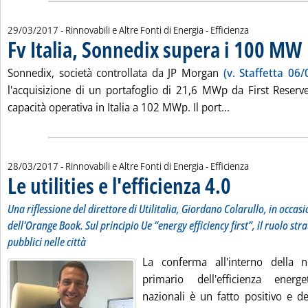
29/03/2017
- Rinnovabili e Altre Fonti di Energia - Efficienza
Fv Italia, Sonnedix supera i 100 MW
. 
Sonnedix, società controllata da JP Morgan
(v. Staffetta 06/
l'acquisizione di un portafoglio di 21,6 MWp da First Reserv
Leggi tutta la n
capacità operativa in Italia a 102 MWp. Il port...
28/03/2017
- Rinnovabili e Altre Fonti di Energia - Efficienza
Le utilities e l'efficienza 4.0
. Sottotitolo: Una rifles
. Pubblicata martedì 28
Una riflessione del direttore di Utilitalia, Giordano Colarullo, in occa
dell'Orange Book. Sul principio Ue “energy efficiency first”, il ruolo stra
pubblici nelle città
La conferma all'interno della
primario dell'efficienza energe
nazionali è un fatto positivo e d