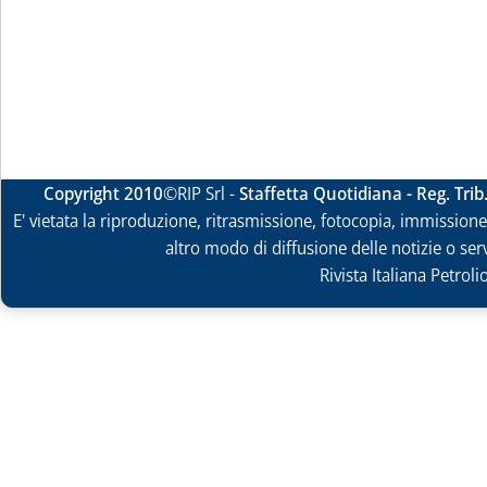
Copyright 2010
©RIP Srl -
Staffetta Quotidiana - Reg. Tri
E' vietata la riproduzione, ritrasmissione, fotocopia, immissione 
altro modo di diffusione delle notizie o ser
Rivista Italiana Petrol