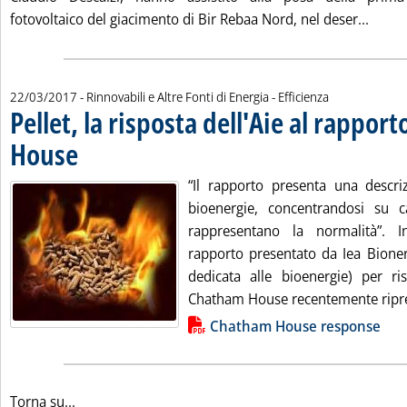
Leggi 
fotovoltaico del giacimento di Bir Rebaa Nord, nel deser...
22/03/2017
- Rinnovabili e Altre Fonti di Energia - Efficienza
Pellet, la risposta dell'Aie al rappo
House
. Pubblicata mercoledì 22 marzo 2017 alle 12.38.
“Il rapporto presenta una descriz
bioenergie, concentrandosi su 
rappresentano la normalità”. In
rapporto presentato da Iea Bionerg
dedicata alle bioenergie) per r
Chatham House recentemente ripre
Lista allegati PDF alla notizia
Chatham House response
Torna su...