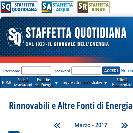
S
S
S
Q
A
R
STAFFETTA
STAFFETTA
STAFFETTA
QUOTIDIANA
ACQUA
RIFIUTI
'Modulo Login per accedere'
Non ri
Username
password
Società
Politiche
Attività
HOME
▼
Leggi e atti amministrativi
▼
Associazioni
dell'Energia
Parlamentare
Rinnovabili e Altre Fonti di Energia 
Marzo - 2017