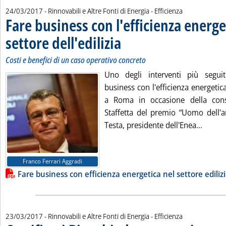
24/03/2017
- Rinnovabili e Altre Fonti di Energia - Efficienza
Fare business con l'efficienza energe
settore dell'edilizia
. Sottotitolo: Costi e benefici di un caso ope
. Pubblicata venerdì 24 marzo 2017 alle 10.
Costi e benefici di un caso operativo concreto
Uno degli interventi più segui
business con l'efficienza energetica
a Roma in occasione della con
Staffetta del premio “Uomo dell'
Leggi t
Testa, presidente dell'Enea...
Lista allegati PDF alla notizia
Franco Ferrari Aggradi
Fare business con efficienza energetica nel settore ediliz
23/03/2017
- Rinnovabili e Altre Fonti di Energia - Efficienza