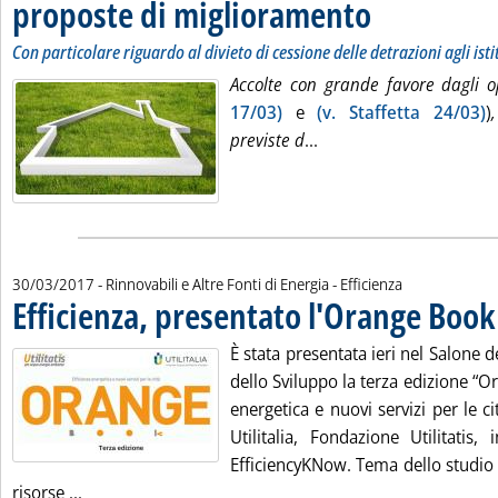
proposte di miglioramento
. Sottotitolo: Con partico
. Pubblicata venerdì 31
Con particolare riguardo al divieto di cessione delle detrazioni agli istit
Accolte con grande favore dagli 
17/03)
e
(v. Staffetta 24/03)
)
Leggi tutta la notizia: 
previste d
...
30/03/2017
- Rinnovabili e Altre Fonti di Energia - Efficienza
Efficienza, presentato l'Orange Book
È stata presentata ieri nel Salone d
dello Sviluppo la terza edizione “O
energetica e nuovi servizi per le 
Utilitalia, Fondazione Utilitatis,
EfficiencyKNow. Tema dello studio 
Leggi tutta la notizia: 'Efficienza, presentato l'Oran
risorse ...