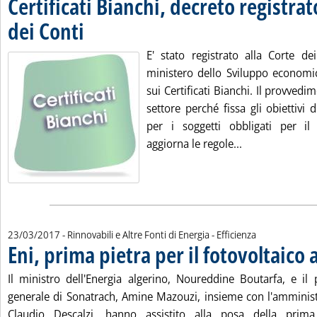
Certificati Bianchi, decreto registrat
dei Conti
. Pubblicata giovedì 23 marzo 2017 alle 18.0.
E' stato registrato alla Corte de
ministero dello Sviluppo economi
sui Certificati Bianchi. Il provvedi
settore perché fissa gli obiettivi d
per i soggetti obbligati per il
Leggi tutta la n
aggiorna le regole...
23/03/2017
- Rinnovabili e Altre Fonti di Energia - Efficienza
Eni, prima pietra per il fotovoltaico 
Il ministro dell'Energia algerino, Noureddine Boutarfa, e il 
generale di Sonatrach, Amine Mazouzi, insieme con l'amminist
Claudio Descalzi, hanno assistito alla posa della prima 