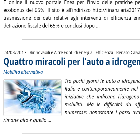
È online il nuovo portale Enea per l'invio delle pratiche per
ecobonus del 65%. Il sito è all'indirizzo http://finanziaria2017
trasmissione dei dati relativi agli interventi di efficienza e
Leggi tutta la noti
detrazione fiscale del 65% e conclusi dopo ...
di:
24/03/2017
- Rinnovabili e Altre Fonti di Energia - Efficienza -
Renato Calv
Quattro miracoli per l'auto a idroge
Mobilità alternativa
Tra pochi giorni le auto a idrogen
Italia e contemporaneamente nel 
iniziative che indicano l'idrogen
mobilità. Ma le difficoltà da a
numerose: nonostante i passi avant
Leggi tutta la notizia: 'Quattro miracoli
rimane alto e quello
...