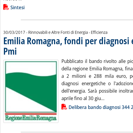
Lista allegati PDF alla notizia
Sintesi
30/03/2017
- Rinnovabili e Altre Fonti di Energia - Efficienza
Emilia Romagna, fondi per diagnosi 
Pmi
. Pubblicata giovedì 30 marzo 2017 alle 10.45.
Pubblicato il bando rivolto alle p
della regione Emilia Romagna, fina
a 2 milioni e 288 mila euro, pe
diagnosi energetiche o l'adozion
dell'energia. Sarà possibile inolt
Leggi tutta l
aprile fino al 30 giu...
Lista allegati PDF alla notizia
Delibera bando diagnosi 344 