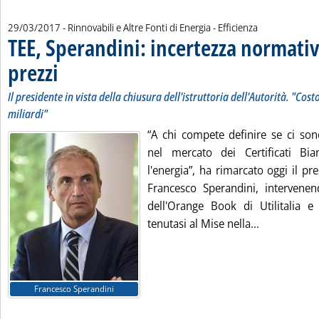
29/03/2017
- Rinnovabili e Altre Fonti di Energia - Efficienza
TEE, Sperandini: incertezza normati
prezzi
. Sottotitolo: Il presidente in vista della chiusura dell'istruttoria dell'Autorità.
. Pubblicata mercoledì 29 marzo 2017 alle 18.25.
Il presidente in vista della chiusura dell'istruttoria dell'Autorità. "Costo
miliardi"
“A chi compete definire se ci son
nel mercato dei Certificati Bian
l'energia”, ha rimarcato oggi il pr
Francesco Sperandini, intervenen
dell'Orange Book di Utilitalia e 
Leggi tutta 
tenutasi al Mise nella...
Francesco Sperandini