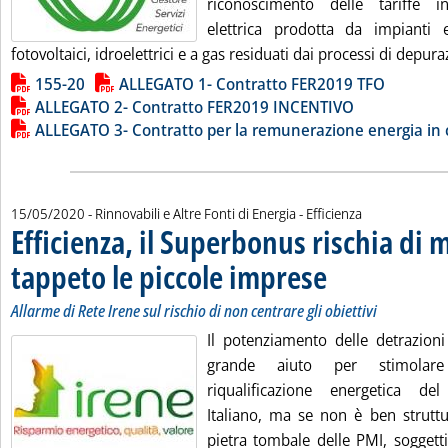
riconoscimento delle tariffe inc
elettrica prodotta da impianti e
fotovoltaici, idroelettrici e a gas residuati dai processi di depuraz
Lista allegati PDF alla notizia
155-20
ALLEGATO 1- Contratto FER2019 TFO
ALLEGATO 2- Contratto FER2019 INCENTIVO
ALLEGATO 3- Contratto per la remunerazione energia in c
15/05/2020
- Rinnovabili e Altre Fonti di Energia - Efficienza
Efficienza, il Superbonus rischia di 
tappeto le piccole imprese
. Sottotitolo: Allarme di R
. Pubblicata venerdì 15 m
Allarme di Rete Irene sul rischio di non centrare gli obiettivi
Il potenziamento delle detrazioni
grande aiuto per stimola
riqualificazione energetica del
Italiano, ma se non è ben struttu
pietra tombale delle PMI, soggetti