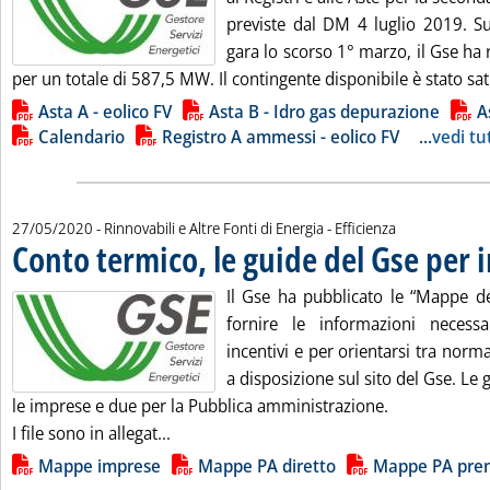
previste dal DM 4 luglio 2019. 
gara lo scorso 1° marzo, il Gse h
per un totale di 587,5 MW. Il contingente disponibile è stato satu
Lista allegati PDF alla notizia
Asta A - eolico FV
Asta B - Idro gas depurazione
A
Calendario
Registro A ammessi - eolico FV
...
vedi tut
27/05/2020
- Rinnovabili e Altre Fonti di Energia - Efficienza
Conto termico, le guide del Gse per 
Il Gse ha pubblicato le “Mappe de
fornire le informazioni necessa
incentivi e per orientarsi tra norma
a disposizione sul sito del Gse. Le 
le imprese e due per la Pubblica amministrazione.
Leggi tutta la notizia: 'Conto termico, le
I file sono in allegat...
Lista allegati PDF alla notizia
Mappe imprese
Mappe PA diretto
Mappe PA pre