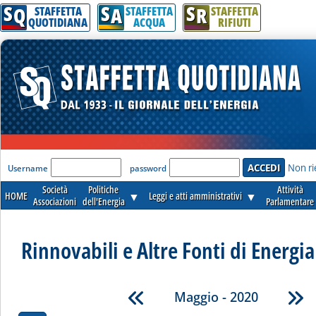
S
S
S
Q
A
R
STAFFETTA
STAFFETTA
STAFFETTA
QUOTIDIANA
ACQUA
RIFIUTI
'Modulo Login per accedere'
Non ri
Username
password
Società
Politiche
Attività
HOME
▼
Leggi e atti amministrativi
▼
Associazioni
dell'Energia
Parlamentare
Rinnovabili e Altre Fonti di Energia 
Maggio - 2020