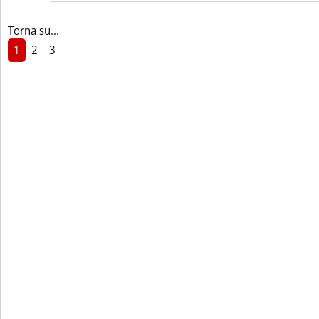
Torna su...
1
2
3