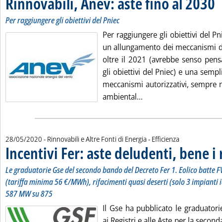
Rinnovabili, Anev: aste fino al 2030
Per raggiungere gli obiettivi del Pniec
Per raggiungere gli obiettivi del Pni
un allungamento dei meccanismi di
oltre il 2021 (avrebbe senso pen
gli obiettivi del Pniec) e una sempl
meccanismi autorizzativi, sempre ne
Leggi tutta la notizia:
ambiental...
28/05/2020
- Rinnovabili e Altre Fonti di Energia - Efficienza
Incentivi Fer: aste deludenti, bene i 
Le graduatorie Gse del secondo bando del Decreto Fer 1. Eolico batte F
(tariffa minima 56 €/MWh), rifacimenti quasi deserti (solo 3 impianti id
587 MW su 875
Il Gse ha pubblicato le graduatorie 
ai Registri e alle Aste per la secon