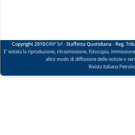
Copyright 2010
©RIP Srl -
Staffetta Quotidiana - Reg. Tri
E' vietata la riproduzione, ritrasmissione, fotocopia, immissione 
altro modo di diffusione delle notizie o ser
Rivista Italiana Petrol