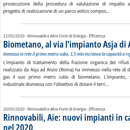
prosecuzione della procedura di valutazione di impatto am
Leggi tutt
progetto di realizzazione di un parco eolico compos...
22/05/2020
- Rinnovabili e Altre Fonti di Energia - Efficienza
Biometano, al via l'impianto Asja di 
Immesso in rete il primo metro cubo, 3,5 mln mc/anno la capacità a r
L'impianto di trattamento della frazione organica dei rifiuti
realizzato da Asja ad Anzio (Roma) ha immesso nella rete di di
gas il suo primo metro cubo di biometano. L'impianto, s
Leggi tutt
industriale dismessa con l'obiettivo di dotare il terri...
20/05/2020
- Rinnovabili e Altre Fonti di Energia - Efficienza
Rinnovabili, Aie: nuovi impianti in 
nel 2020
. Sottotitolo: Rimbalzo del 2021 ma dipenderà dalle politiche di sosteg
. Pubblicata mercoledì 20 maggio 2020 alle 16.38.