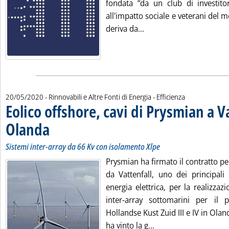
fondata “da un club di investitor
all'impatto sociale e veterani del m
Leggi tutta la notizia: '
deriva da...
20/05/2020
- Rinnovabili e Altre Fonti di Energia - Efficienza
Eolico offshore, cavi di Prysmian a Va
Olanda
. Sottotitolo: Sistemi inter-array da 66 Kv con isolamento Xlpe
. Pubblicata mercoledì 20 maggio 2020 alle 11.57.
Sistemi inter-array da 66 Kv con isolamento Xlpe
Prysmian ha firmato il contratto pe
da Vattenfall, uno dei principali
energia elettrica, per la realizzaz
inter-array sottomarini per il 
Hollandse Kust Zuid III e IV in Olan
Leggi tutta la notizi
ha vinto la g...