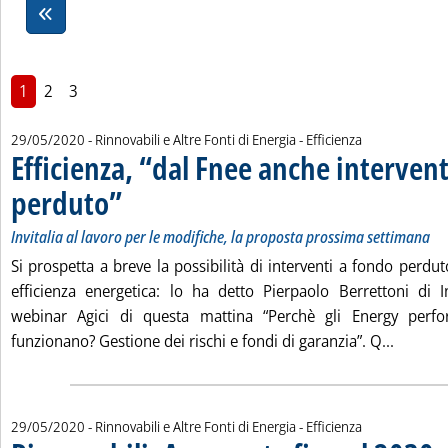
1
2
3
29/05/2020
- Rinnovabili e Altre Fonti di Energia - Efficienza
Efficienza, “dal Fnee anche intervent
perduto”
. Sottotitolo: Invitalia al lavoro per le modifiche, la proposta prossi
. Pubblicata venerdì 29 maggio 2020 alle 16.5.
Invitalia al lavoro per le modifiche, la proposta prossima settimana
Si prospetta a breve la possibilità di interventi a fondo perd
efficienza energetica: lo ha detto Pierpaolo Berrettoni di I
webinar Agici di questa mattina “Perchè gli Energy perf
Leggi t
funzionano? Gestione dei rischi e fondi di garanzia”. Q...
29/05/2020
- Rinnovabili e Altre Fonti di Energia - Efficienza
. S
. P