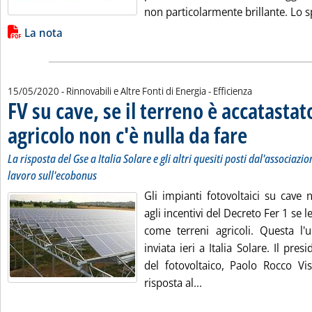
non particolarmente brillante. Lo sp
Lista allegati PDF alla notizia
La nota
15/05/2020
- Rinnovabili e Altre Fonti di Energia - Efficienza
FV su cave, se il terreno è accatasta
agricolo non c'è nulla da fare
. Sottotitolo: La ris
. Pubblicata venerd
La risposta del Gse a Italia Solare e gli altri quesiti posti dal'associazion
lavoro sull'ecobonus
Gli impianti fotovoltaici su cave
agli incentivi del Decreto Fer 1 se 
come terreni agricoli. Questa l'
inviata ieri a Italia Solare. Il pres
del fotovoltaico, Paolo Rocco Visc
Leggi tutta la notizia:
risposta al...