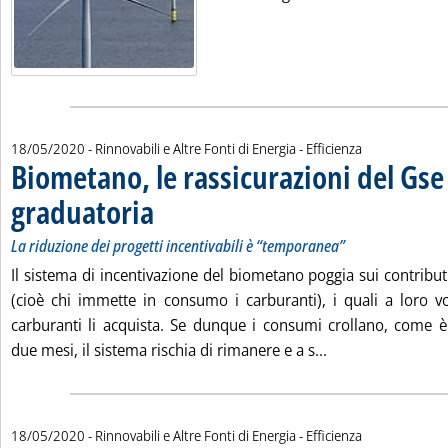
18/05/2020
- Rinnovabili e Altre Fonti di Energia - Efficienza
Biometano, le rassicurazioni del Gse 
graduatoria
. Sottotitolo: La riduzione dei progetti incentivabili è “tempor
. Pubblicata lunedì 18 maggio 2020 alle 14.38.
La riduzione dei progetti incentivabili è “temporanea”
Il sistema di incentivazione del biometano poggia sui contributi
(cioè chi immette in consumo i carburanti), i quali a loro v
carburanti li acquista. Se dunque i consumi crollano, come è
Leggi tutta la no
due mesi, il sistema rischia di rimanere e a s...
18/05/2020
- Rinnovabili e Altre Fonti di Energia - Efficienza