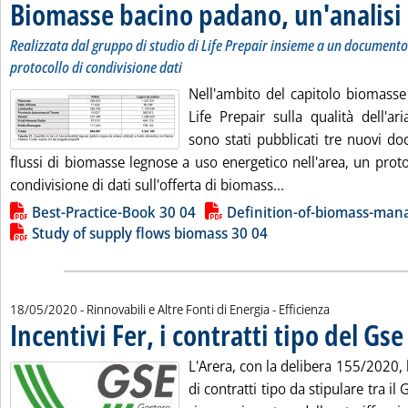
Biomasse bacino padano, un'analisi d
Realizzata dal gruppo di studio di Life Prepair insieme a un documento 
protocollo di condivisione dati
Nell'ambito del capitolo biomasse
Life Prepair sulla qualità dell'a
sono stati pubblicati tre nuovi do
flussi di biomasse legnose a uso energetico nell'area, un proto
Leggi tutta la noti
condivisione di dati sull'offerta di biomass...
Lista allegati PDF alla notizia
Best-Practice-Book 30 04
Definition-of-biomass-ma
Study of supply flows biomass 30 04
18/05/2020
- Rinnovabili e Altre Fonti di Energia - Efficienza
Incentivi Fer, i contratti tipo del Gse
.
L'Arera, con la delibera 155/2020,
di contratti tipo da stipulare tra il 