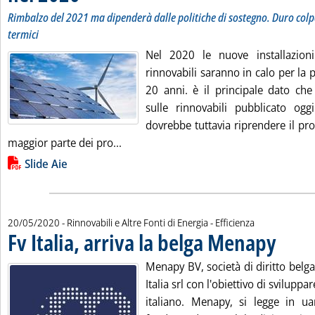
Rimbalzo del 2021 ma dipenderà dalle politiche di sostegno. Duro colp
termici
Nel 2020 le nuove installazioni
rinnovabili saranno in calo per la p
20 anni. è il principale dato ch
sulle rinnovabili pubblicato oggi
dovrebbe tuttavia riprendere il pr
Leggi tutta la notizia: 'Rinnovabili, Ai
maggior parte dei pro...
Lista allegati PDF alla notizia
Slide Aie
20/05/2020
- Rinnovabili e Altre Fonti di Energia - Efficienza
Fv Italia, arriva la belga Menapy
. Pubblicat
Menapy BV, società di diritto belg
Italia srl con l'obiettivo di sviluppar
italiano. Menapy, si legge in u