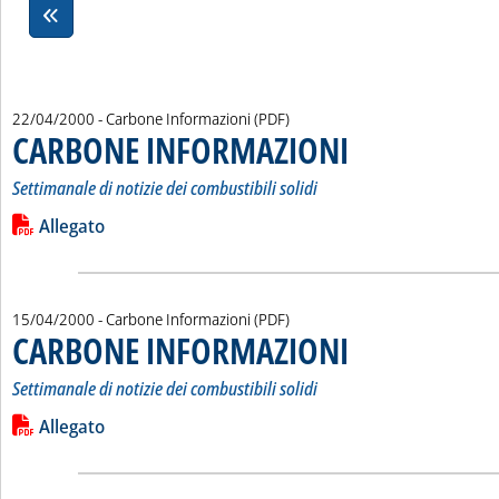
22/04/2000
- Carbone Informazioni (PDF)
CARBONE INFORMAZIONI
. Sottotitolo: Settimanale di 
. Pubblicata sabato 22 april
Settimanale di notizie dei combustibili solidi
Leggi tutta la notizia: 'CARBONE INFORMAZIONI'
Lista allegati PDF alla notizia
Allegato
15/04/2000
- Carbone Informazioni (PDF)
CARBONE INFORMAZIONI
. Sottotitolo: Settimanale di 
. Pubblicata sabato 15 april
Settimanale di notizie dei combustibili solidi
Leggi tutta la notizia: 'CARBONE INFORMAZIONI'
Lista allegati PDF alla notizia
Allegato