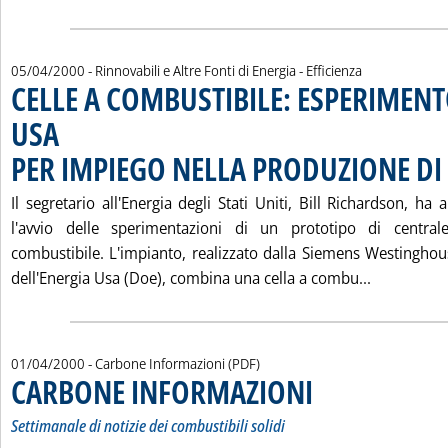
05/04/2000
- Rinnovabili e Altre Fonti di Energia - Efficienza
CELLE A COMBUSTIBILE: ESPERIMENT
USA
PER IMPIEGO NELLA PRODUZIONE DI 
Il segretario all'Energia degli Stati Uniti, Bill Richardson, ha 
l'avvio delle sperimentazioni di un prototipo di centrale
combustibile. L'impianto, realizzato dalla Siemens Westinghou
Leggi tutt
dell'Energia Usa (Doe), combina una cella a combu...
01/04/2000
- Carbone Informazioni (PDF)
CARBONE INFORMAZIONI
. Sottotitolo: Settimanale di 
. Pubblicata sabato 01 april
Settimanale di notizie dei combustibili solidi