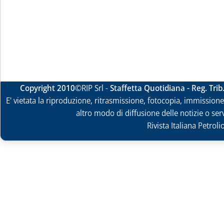
Copyright 2010
©RIP Srl -
Staffetta Quotidiana - Reg. Tri
E' vietata la riproduzione, ritrasmissione, fotocopia, immissione 
altro modo di diffusione delle notizie o ser
Rivista Italiana Petrol