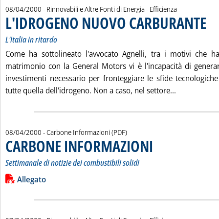
08/04/2000
- Rinnovabili e Altre Fonti di Energia - Efficienza
L'IDROGENO NUOVO CARBURANTE
. Sott
. Pub
L'Italia in ritardo
Come ha sottolineato l'avvocato Agnelli, tra i motivi che h
matrimonio con la General Motors vi è l'incapacità di gener
investimenti necessario per fronteggiare le sfide tecnologiche
Leggi tutta
tutte quella dell'idrogeno. Non a caso, nel settore...
08/04/2000
- Carbone Informazioni (PDF)
CARBONE INFORMAZIONI
. Sottotitolo: Settimanale di 
. Pubblicata sabato 08 april
Settimanale di notizie dei combustibili solidi
Leggi tutta la notizia: 'CARBONE INFORMAZIONI'
Lista allegati PDF alla notizia
Allegato