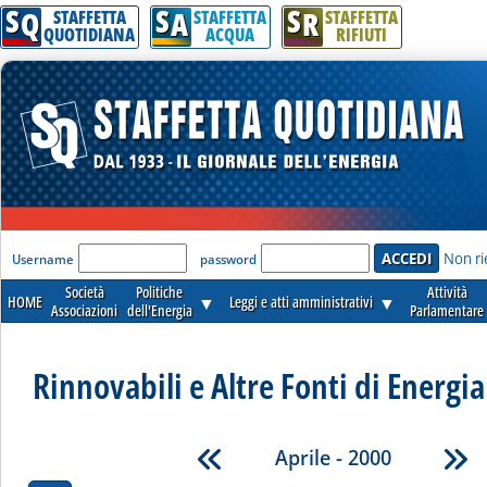
S
S
S
Q
A
R
STAFFETTA
STAFFETTA
STAFFETTA
QUOTIDIANA
ACQUA
RIFIUTI
'Modulo Login per accedere'
Non ri
Username
password
Società
Politiche
Attività
HOME
▼
Leggi e atti amministrativi
▼
Associazioni
dell'Energia
Parlamentare
Rinnovabili e Altre Fonti di Energia 
Aprile - 2000