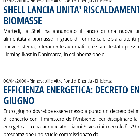
07/04/2000
- Rinnovabili e Altre Fonti di Energia - Efficienza
SHELL LANCIA UNITA' RISCALDAMEN
BIOMASSE
. Pubblicata venerdì 07 aprile 2000 alle 15.44.
Martedì, la Shell ha annunciato il lancio di una nuova un
alimentata a biomasse in grado di fornire calore sia a utenti pr
nuovo sistema, interamente automatico, è stato testato presso 
Leggi tutta l
Herning Ikast in Danimarca, in collaborazione c...
06/04/2000
- Rinnovabili e Altre Fonti di Energia - Efficienza
EFFICIENZA ENERGETICA: DECRETO E
GIUGNO
. Pubblicata giovedì 06 aprile 2000 alle 13.9.
Entro giugno dovrebbe essere messo a punto un decreto del min
di concerto con il ministero dell'Ambiente, per disciplinare la 
energetica. Lo ha annunciato Gianni Silvestrini mercoledì, 29 
Leggi tutta la
presentazione uno studio commissionato dal...