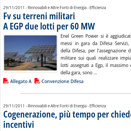
29/11/2011
- Rinnovabili e Altre Fonti di Energia - Efficienza
Fv su terreni militari
A EGP due lotti per 60 MW
. Pubblicata martedì 29 n
Enel Green Power si è aggiudicata
messi in gara da Difesa Servizi, 
della Difesa, per l'assegnazione 
militare sui quali realizzare impia
lotti assegnati a Egp, il massimo 
Leggi tutta la no
della gara, sono ...
Lista allegati PDF alla notizia
Allegato A
Convenzione Difesa
29/11/2011
- Rinnovabili e Altre Fonti di Energia - Efficienza
Cogenerazione, più tempo per chiede
incentivi
. Pubblicata martedì 29 novembre 2011 alle 12.32.