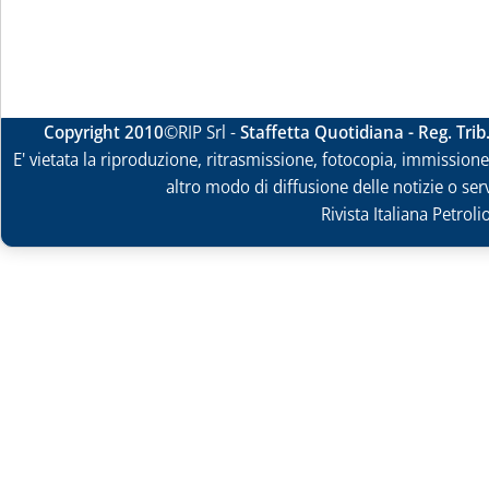
Copyright 2010
©RIP Srl -
Staffetta Quotidiana - Reg. Tri
E' vietata la riproduzione, ritrasmissione, fotocopia, immissione 
altro modo di diffusione delle notizie o ser
Rivista Italiana Petrol