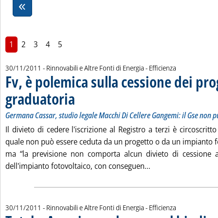
1
2
3
4
5
30/11/2011
- Rinnovabili e Altre Fonti di Energia - Efficienza
Fv, è polemica sulla cessione dei pro
graduatoria
. Sottotitolo: Germana Cassar, studio legale Macchi Di Celle
. Pubblicata mercoledì 30 novembre 2011 alle 17.32.
Germana Cassar, studio legale Macchi Di Cellere Gangemi: il Gse non 
Il divieto di cedere l'iscrizione al Registro a terzi è circoscritto
quale non può essere ceduta da un progetto o da un impianto fo
ma “la previsione non comporta alcun divieto di cessione a
Leggi tutta la notiz
dell'impianto fotovoltaico, con conseguen...
30/11/2011
- Rinnovabili e Altre Fonti di Energia - Efficienza