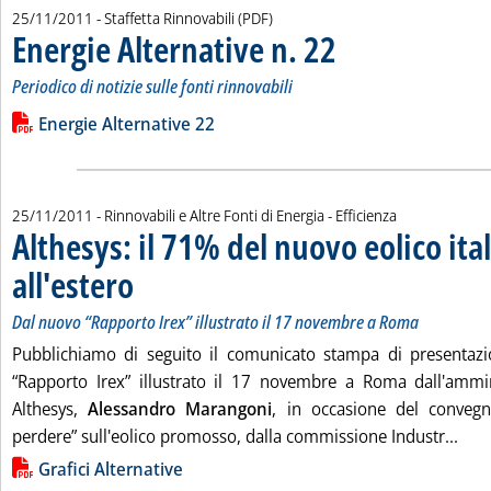
25/11/2011
- Staffetta Rinnovabili (PDF)
Energie Alternative n. 22
. Sottotitolo: Periodico di noti
. Pubblicata venerdì 25 nove
Periodico di notizie sulle fonti rinnovabili
Leggi tutta la notizia: 'Energie Alternative n. 22'
Lista allegati PDF alla notizia
Energie Alternative 22
25/11/2011
- Rinnovabili e Altre Fonti di Energia - Efficienza
Althesys: il 71% del nuovo eolico ita
all'estero
. Sottotitolo: Dal nuovo “Rapporto Irex” illustrato il 17 novembre a 
. Pubblicata venerdì 25 novembre 2011 alle 15.46.
Dal nuovo “Rapporto Irex” illustrato il 17 novembre a Roma
Pubblichiamo di seguito il comunicato stampa di presentazi
“Rapporto Irex” illustrato il 17 novembre a Roma dall'ammin
Althesys,
Alessandro Marangoni
, in occasione del conveg
Legg
perdere” sull'eolico promosso, dalla commissione Industr...
Lista allegati PDF alla notizia
Grafici Alternative