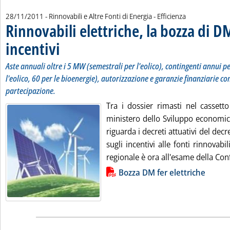
28/11/2011
- Rinnovabili e Altre Fonti di Energia - Efficienza
Rinnovabili elettriche, la bozza di D
incentivi
. Sottotitolo: Aste annuali oltre i 5 MW (semestrali per l'eolico), con
. Pubblicata lunedì 28 novembre 2011 alle 12.14.
Aste annuali oltre i 5 MW (semestrali per l'eolico), contingenti annui 
l'eolico, 60 per le bioenergie), autorizzazione e garanzie finanziarie co
partecipazione.
Tra i dossier rimasti nel cassett
ministero dello Sviluppo economic
riguarda i decreti attuativi del dec
sugli incentivi alle fonti rinnovabi
regionale è ora all'esame della Conf
Lista allegati PDF alla notizia
Bozza DM fer elettriche