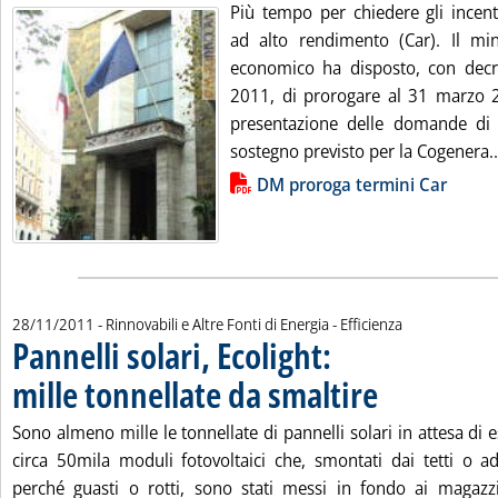
Più tempo per chiedere gli incent
ad alto rendimento (Car). Il min
economico ha disposto, con dec
2011, di prorogare al 31 marzo 2
presentazione delle domande di 
sostegno previsto per la Cogenera..
Lista allegati PDF alla notizia
DM proroga termini Car
28/11/2011
- Rinnovabili e Altre Fonti di Energia - Efficienza
Pannelli solari, Ecolight:
mille tonnellate da smaltire
. Pubblicata lunedì 28
Sono almeno mille le tonnellate di pannelli solari in attesa di e
circa 50mila moduli fotovoltaici che, smontati dai tetti o a
perché guasti o rotti, sono stati messi in fondo ai magaz