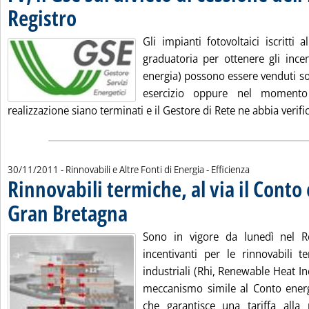
Registro
. Pubblicata mercoledì 30 novembre 2011 alle 12.19.
Gli impianti fotovoltaici iscritti 
graduatoria per ottenere gli ince
energia) possono essere venduti so
esercizio oppure nel momento
realizzazione siano terminati e il Gestore di Rete ne abbia verific
30/11/2011
- Rinnovabili e Altre Fonti di Energia - Efficienza
Rinnovabili termiche, al via il Conto
Gran Bretagna
. Pubblicata mercoledì 30 novembre 2011 alle 11.7.
Sono in vigore da lunedì nel Re
incentivanti per le rinnovabili t
industriali (Rhi, Renewable Heat Inc
meccanismo simile al Conto energi
che garantisce una tariffa alla