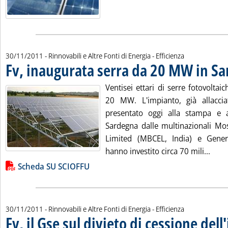
30/11/2011
- Rinnovabili e Altre Fonti di Energia - Efficienza
Fv, inaugurata serra da 20 MW in S
Ventisei ettari di serre fotovolta
20 MW. L'impianto, già allaccia
presentato oggi alla stampa e al
Sardegna dalle multinazionali Mo
Limited (MBCEL, India) e Genera
Leggi
hanno investito circa 70 mili...
Lista allegati PDF alla notizia
Scheda SU SCIOFFU
30/11/2011
- Rinnovabili e Altre Fonti di Energia - Efficienza
Fv, il Gse sul divieto di cessione dell'