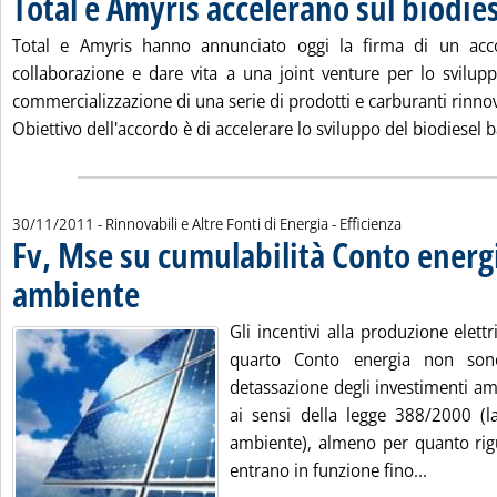
Total e Amyris accelerano sul biodie
Total e Amyris hanno annunciato oggi la firma di un acco
collaborazione e dare vita a una joint venture per lo svilup
commercializzazione di una serie di prodotti e carburanti rinnov
Obiettivo dell'accordo è di accelerare lo sviluppo del biodiesel ba
30/11/2011
- Rinnovabili e Altre Fonti di Energia - Efficienza
Fv, Mse su cumulabilità Conto ener
ambiente
. Pubblicata mercoledì 30 novembre 2011 alle 14.49.
Gli incentivi alla produzione elettr
quarto Conto energia non son
detassazione degli investimenti amb
ai sensi della legge 388/2000 (l
ambiente), almeno per quanto rigu
Leggi tu
entrano in funzione fino...