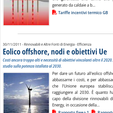
Leggi tutt
generato da caldaie a b...
Lista allegati PDF alla notizia
Tariffe incentivi termico GB
30/11/2011
- Rinnovabili e Altre Fonti di Energia - Efficienza
Eolico offshore, nodi e obiettivi Ue
. Sot
. Pub
Costi ancora troppo alti e necessità di obiettivi vincolanti oltre il 202
studio sulla potenza istallata al 2030.
Per dare un futuro all'eolico offs
abbassarne i costi, e per abbassar
che l'Unione europea stabilisc
raggiungere al 2030. È quanto h
capo della divisione rinnovabili 
Leggi tu
Energy, in occasione della...
Lista allegati PDF alla notizia
Rapporto Ewea 1
Rapport