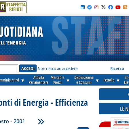
R
STAFFETTA
RIFIUTI
e'
Non riesco ad accedere
Ricerca
Attività
Mercati e
Distribuzione
En
amministrativi
▼
▼
▼
Petrolio
▼
Parlamentare
Prezzi
e Consumi
Ele
onti di Energia - Efficienza
LE 
sto - 2001