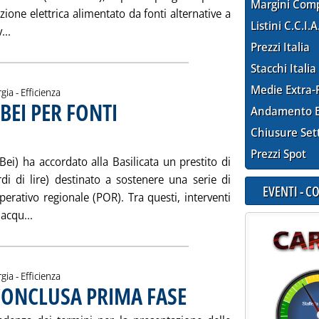
Margini Com
ione elettrica alimentato da fonti alternative a
Listini C.C.I.A
Leggi tutta la notizia: '... E INTANTO ICQ FINANZIA UN “PA
...
Prezzi Italia
Stacchi Italia
Medie Extra-
gia - Efficienza
 BEI PER FONTI
Andamento E
 agosto 2001 alle 13.22.
Chiusure Set
Prezzi Spot
ei) ha accordato alla Basilicata un prestito di
di di lire) destinato a sostenere una serie di
EVENTI - 
erativo regionale (POR). Tra questi, interventi
Leggi tutta la notizia: 'BASILICATA: PRESTITO BEI PER 
acqu...
gia - Efficienza
 CONCLUSA PRIMA FASE
. Pubblicata sabato 04 agosto 2001 all