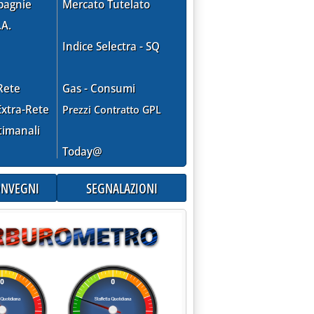
pagnie
Mercato Tutelato
.A.
RCO EOLICO”'
Indice Selectra - SQ
Rete
Gas - Consumi
xtra-Rete
Prezzi Contratto GPL
timanali
Today@
CONVEGNI
SEGNALAZIONI
FONTI RINNOVABILI'
e 13.19.