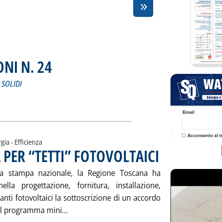
NI N. 24
. Sottotitolo: SETTIMANALE DI NOTIZIE DEI COMBUSTIBILI SOLIDI
. Pubblicata venerdì 31 agosto 2001 alle 15.4.
 SOLIDI
FORMAZIONI N. 24'
ia
gia - Efficienza
PER “TETTI” FOTOVOLTAICI
. Pubblicata giovedì 30 ag
a stampa nazionale, la Regione Toscana ha
ella progettazione, fornitura, installazione,
nti fotovoltaici la sottoscrizione di un accordo
Leggi tutta la notizia: 'TOSCANA E SARDEG
dal programma mini...