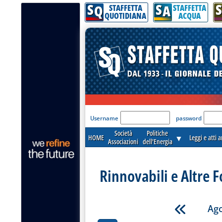
S
S
S
Q
A
STAFFETTA
STAFFETTA
QUOTIDIANA
ACQUA
'Modulo Login per acceder
Username
password
Società
Politiche
HOME
▼
Leggi e atti 
Associazioni
dell'Energia
Rinnovabili e Altre F
Ago