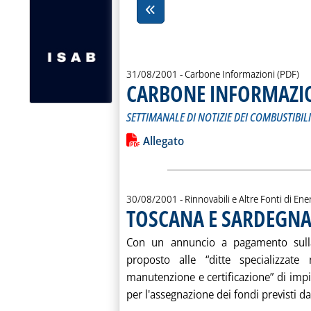
31/08/2001
- Carbone Informazioni (PDF)
CARBONE INFORMAZIO
SETTIMANALE DI NOTIZIE DEI COMBUSTIBILI
Leggi tutta la notizia: 'CARBONE IN
Lista allegati PDF alla notiz
Allegato
30/08/2001
- Rinnovabili e Altre Fonti di Ener
TOSCANA E SARDEGNA 
Con un annuncio a pagamento sull
proposto alle “ditte specializzate n
manutenzione e certificazione” di impia
per l'assegnazione dei fondi previsti 