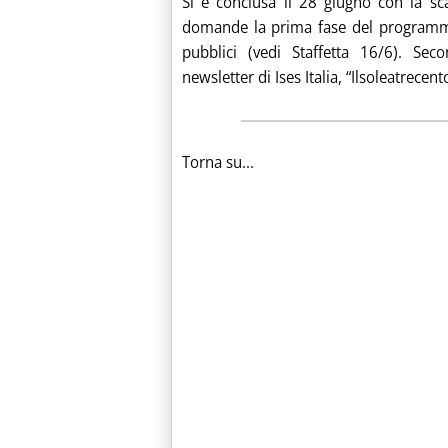
Si è conclusa il 28 giugno con la sc
domande la prima fase del programma “
pubblici (vedi Staffetta 16/6). Sec
newsletter di Ises Italia, “Ilsoleatrecen
Torna su...