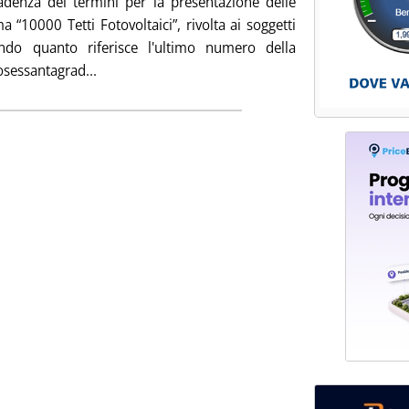
adenza dei termini per la presentazione delle
10000 Tetti Fotovoltaici”, rivolta ai soggetti
ondo quanto riferisce l'ultimo numero della
Leggi tutta la notizia: 'TETTI FOTOVOLTAICI: 
tosessantagrad...