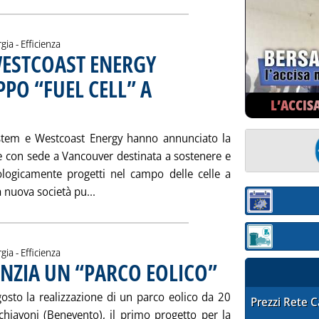
gia - Efficienza
WESTCOAST ENERGY
PO “FUEL CELL” A
L’ACCIS
to 2001 alle 15.20.
stem e Westcoast Energy hanno annunciato la
re con sede a Vancouver destinata a sostenere e
logicamente progetti nel campo delle celle a
Leggi tutta la notizia: 'J.V. SHELL-BALL
 nuova società pu...
Sezione:
Sezione: quotaz
gia - Efficienza
NANZIA UN “PARCO EOLICO”
. Pubblicata mercoledì 29 ago
agosto la realizzazione di un parco eolico da 20
STAFFETTA PRE
Prezzi Rete 
iavoni (Benevento), il primo progetto per la