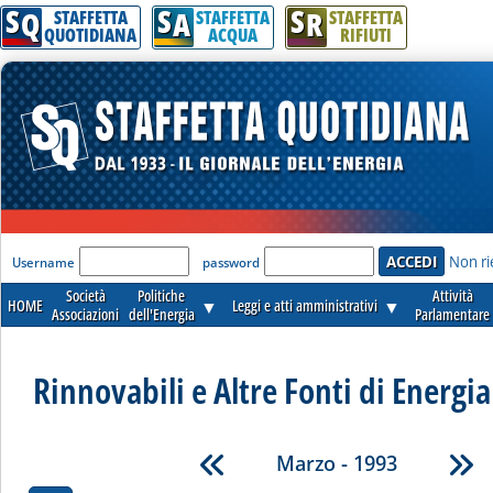
S
S
S
Q
A
R
STAFFETTA
STAFFETTA
STAFFETTA
QUOTIDIANA
ACQUA
RIFIUTI
'Modulo Login per accedere'
Non ri
Username
password
Società
Politiche
Attività
HOME
▼
Leggi e atti amministrativi
▼
Associazioni
dell'Energia
Parlamentare
Rinnovabili e Altre Fonti di Energia 
Marzo - 1993