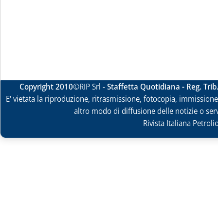
Copyright 2010
©RIP Srl -
Staffetta Quotidiana - Reg. Tri
E' vietata la riproduzione, ritrasmissione, fotocopia, immissione 
altro modo di diffusione delle notizie o ser
Rivista Italiana Petrol