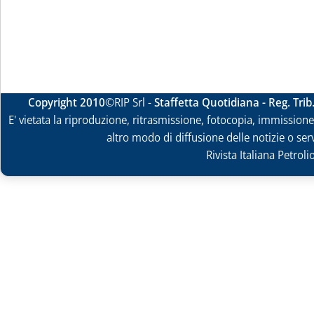
Copyright 2010
©RIP Srl -
Staffetta Quotidiana - Reg. Tri
E' vietata la riproduzione, ritrasmissione, fotocopia, immissione 
altro modo di diffusione delle notizie o ser
Rivista Italiana Petrol