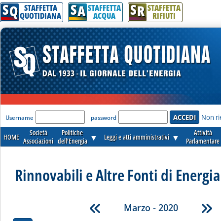
S
S
S
Q
A
R
STAFFETTA
STAFFETTA
STAFFETTA
QUOTIDIANA
ACQUA
RIFIUTI
'Modulo Login per accedere'
Non ri
Username
password
Società
Politiche
Attività
HOME
▼
Leggi e atti amministrativi
▼
Associazioni
dell'Energia
Parlamentare
Rinnovabili e Altre Fonti di Energia 
Marzo - 2020