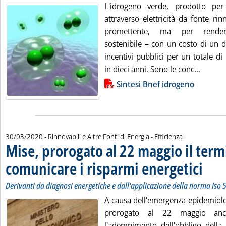
L'idrogeno verde, prodotto per e
attraverso elettricità da fonte ri
promettente, ma per render
sostenibile – con un costo di un d
incentivi pubblici per un totale di 
Leggi t
in dieci anni. Sono le conc...
Lista allegati PDF alla notizia
Sintesi Bnef idrogeno
30/03/2020
- Rinnovabili e Altre Fonti di Energia - Efficienza
Mise, prorogato al 22 maggio il term
comunicare i risparmi energetici
. Sottoti
. Pubblic
Derivanti da diagnosi energetiche e dall'applicazione della norma Iso
A causa dell'emergenza epidemiolo
prorogato al 22 maggio anc
l'adempimento dell'obbligo della