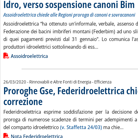
Idro, verso sospensione canoni Bim
. 
. 
Assoidroelettrica chiede alle Regioni proroga di canoni e sovracanoni
Assoidroelettrica “ha ottenuto un'informale, verbale, assenso da
Federazione dei bacini imbriferi montani (Federbim) ad uno sl
di quei pagamenti previsti dal 31 gennaio”. Lo comunica l'as
Leggi tutta la not
produttori idroelettrici sottolineando di ess...
Lista allegati PDF alla notizia
Assoidroelettrica
26/03/2020
- Rinnovabili e Altre Fonti di Energia - Efficienza
Proroghe Gse, Federidroelettrica ch
correzione
. Pubblicata giovedì 26 marzo 2020 alle 15.41.
Federidroelettrica esprime soddisfazione per la decisione d
proroga di numerose scadenze di termini per adempimenti a c
Leggi 
del comparto idroelettrico
(v. Staffetta 24/03)
ma chie...
Lista allegati PDF alla notizia
Nota Federidroelettrica