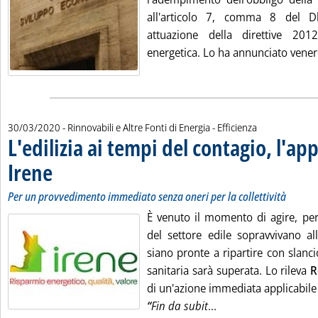
all'articolo 7, comma 8 del D
attuazione della direttive 2012/
energetica. Lo ha annunciato venerd
30/03/2020
- Rinnovabili e Altre Fonti di Energia - Efficienza
L'edilizia ai tempi del contagio, l'app
Irene
. Sottotitolo: Per un provvedimento immediato senza oneri per la collettività
. Pubblicata lunedì 30 marzo 2020 alle 10.35.
Per un provvedimento immediato senza oneri per la collettività
È venuto il momento di agire, per
del settore edile sopravvivano al
siano pronte a ripartire con slan
sanitaria sarà superata. Lo rileva
R
di un'azione immediata applicabile 
Leggi tutta la notizi
“
Fin da subit
...