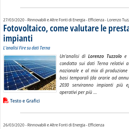
di:
27/03/2020
- Rinnovabili e Altre Fonti di Energia - Efficienza -
Lorenzo Tuzz
Fotovoltaico, come valutare le presta
impianti
. Sottotitolo: L'analisi Fire su dati Terna
. Pubblicata venerdì 27 marzo 2020 alle 11.15.
L'analisi Fire su dati Terna
Un'analisi di
Lorenzo Tuzzolo
condotta sui dati Terna relativi 
nazionale e al mix di produzione 
basi temporali (da orarie ad annuali
2030 serviranno impianti più ef
Leggi tutta la n
operativi per più
...
Lista allegati PDF alla notizia
Testo e Grafici
26/03/2020
- Rinnovabili e Altre Fonti di Energia - Efficienza