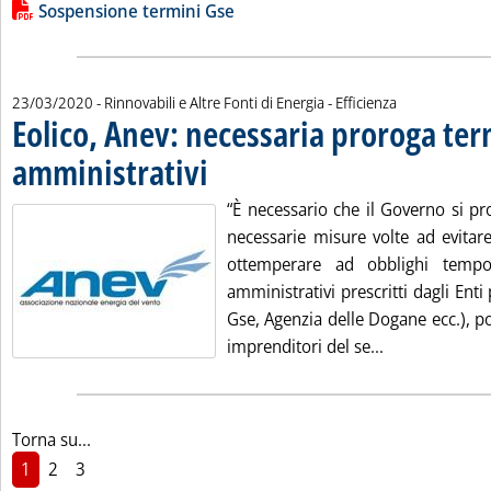
Lista allegati PDF alla notizia
Sospensione termini Gse
23/03/2020
- Rinnovabili e Altre Fonti di Energia - Efficienza
Eolico, Anev: necessaria proroga ter
amministrativi
. Pubblicata lunedì 23 marzo 2020 alle 19.8.
“È necessario che il Governo si p
necessarie misure volte ad evitare
ottemperare ad obblighi tempo
amministrativi prescritti dagli Enti
Gse, Agenzia delle Dogane ecc.), p
Leggi tutta la
imprenditori del se...
Torna su...
1
2
3