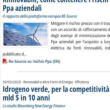
Ppa aziendali
. Sottotitolo: Il rapporto della piattaforma europea RE-Sou
. Pubblicata martedì 31 marzo 2020 alle 10.57.
Il rapporto della piattaforma europea RE-Source
Mitigare il rischio prezzo con il tra
con un accordo di rafforzamento d
degli esempi di minimizzazione del
Ppa aziendali per l'acquisto a lu
elettrica da fonti rinnovabili, in
Leggi tutta la notizia: 'Rinnovabili, come conten
pubblicato d...
Lista allegati PDF alla notizia
Re-Source su rischio Ppa (EN)
30/03/2020
- Rinnovabili e Altre Fonti di Energia - Efficienza
Idrogeno verde, per la competitivit
mld $ in 10 anni
. Sottotitolo: Lo studio Bloomberg New Energy Fina
. Pubblicata lunedì 30 marzo 2020 alle 15.47.
Lo studio Bloomberg New Energy Finance