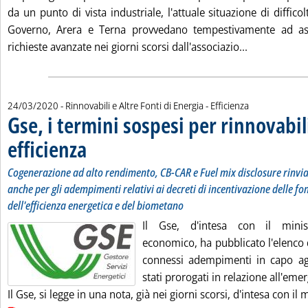
da un punto di vista industriale, l'attuale situazione di diffico
Governo, Arera e Terna provvedano tempestivamente ad asco
Leggi tutta 
richieste avanzate nei giorni scorsi dall'associazio...
24/03/2020
- Rinnovabili e Altre Fonti di Energia - Efficienza
Gse, i termini sospesi per rinnovabil
efficienza
. Sottotitolo: Cogenerazione ad alto rendimento, CB-CAR e Fuel mix di
. Pubblicata martedì 24 marzo 2020 alle 19.59.
Cogenerazione ad alto rendimento, CB-CAR e Fuel mix disclosure rinviat
anche per gli adempimenti relativi ai decreti di incentivazione delle fon
dell'efficienza energetica e del biometano
Il Gse, d'intesa con il minis
economico, ha pubblicato l'elenco 
connessi adempimenti in capo ag
stati prorogati in relazione all'em
Il Gse, si legge in una nota, già nei giorni scorsi, d'intesa con il m