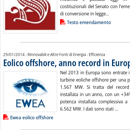
costituzionali del Senato con l'em
Leggi tutta
di conversione in legge...
Lista allegati PDF alla notizia
Testo emendamento
29/01/2014
- Rinnovabili e Altre Fonti di Energia - Efficienza
Eolico offshore, anno record in Euro
Nel 2013 in Europa sono entrate 
turbine eoliche offshore per una 
1.567 MW. Si tratta del record
installata in un anno, con un +34
potenza installata complessiva a 
Leggi
6.562 MW. I dati sono stati ...
Lista allegati PDF alla notizia
Ewea eolico offshore