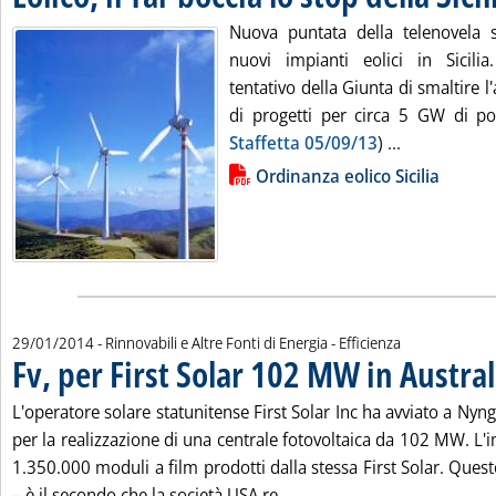
Nuova puntata della telenovela su
nuovi impianti eolici in Sicili
tentativo della Giunta di smaltire l
di progetti per circa 5 GW di p
Leggi tutta l
Staffetta 05/09/13
) ...
Lista allegati PDF alla notizia
Ordinanza eolico Sicilia
29/01/2014
- Rinnovabili e Altre Fonti di Energia - Efficienza
Fv, per First Solar 102 MW in Austral
L'operatore solare statunitense First Solar Inc ha avviato a Nynga
per la realizzazione di una centrale fotovoltaica da 102 MW. L
1.350.000 moduli a film prodotti dalla stessa First Solar. Que
Leggi tutta la notizia: 'Fv
– è il secondo che la società USA re...