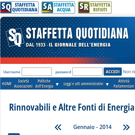
S
S
S
Q
A
R
STAFFETTA
STAFFETTA
STAFFETTA
QUOTIDIANA
ACQUA
RIFIUTI
'Modulo Login per accedere'
Non ri
Username
password
Società
Politiche
Attività
HOME
▼
Leggi e atti amministrativi
▼
Associazioni
dell'Energia
Parlamentare
Rinnovabili e Altre Fonti di Energia 
Gennaio - 2014