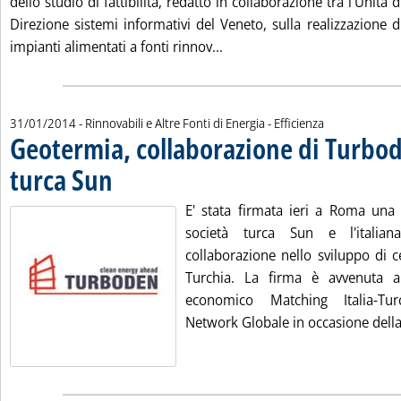
dello studio di fattibilità, redatto in collaborazione tra l'Unità 
Direzione sistemi informativi del Veneto, sulla realizzazione 
Leggi tutta la notizia: 'Vene
impianti alimentati a fonti rinnov...
31/01/2014
- Rinnovabili e Altre Fonti di Energia - Efficienza
Geotermia, collaborazione di Turbod
turca Sun
. Pubblicata venerdì 31 gennaio 2014 alle 12.3.
E' stata firmata ieri a Roma una l
società turca Sun e l'italia
collaborazione nello sviluppo di c
Turchia. La firma è avvenuta 
economico Matching Italia-Tu
Network Globale in occasione della v