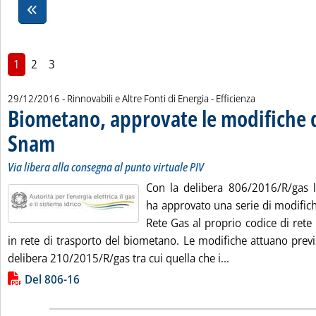
1
2
3
29/12/2016
- Rinnovabili e Altre Fonti di Energia - Efficienza
Biometano, approvate le modifiche 
Snam
. Sottotitolo: Via libera alla consegna al punto virtuale PIV
. Pubblicata giovedì 29 dicembre 2016 alle 12.37.
Via libera alla consegna al punto virtuale PIV
Con la delibera 806/2016/R/gas l'
ha approvato una serie di modific
Rete Gas al proprio codice di rete 
in rete di trasporto del biometano. Le modifiche attuano previ
Leggi tutta la no
delibera 210/2015/R/gas tra cui quella che i...
Lista allegati PDF alla notizia
Del 806-16