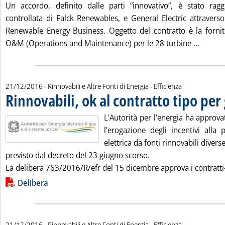
Un accordo, definito dalle parti “innovativo”, è stato rag
controllata di Falck Renewables, e General Electric attraverso
Renewable Energy Business. Oggetto del contratto è la fornitu
Leggi t
O&M (Operations and Maintenance) per le 28 turbine ...
21/12/2016
- Rinnovabili e Altre Fonti di Energia - Efficienza
Rinnovabili, ok al contratto tipo per 
L'Autorità per l'energia ha approvat
l'erogazione degli incentivi alla
elettrica da fonti rinnovabili diver
previsto dal decreto del 23 giugno scorso.
La delibera 763/2016/R/efr del 15 dicembre approva i contratti-
Lista allegati PDF alla notizia
Delibera
21/12/2016
- Rinnovabili e Altre Fonti di Energia - Efficienza