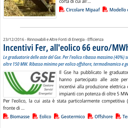
Leggi tutta la noti
corta di cui all'...
Lista allegati PDF alla notizia
Circolare Mipaaf
Modello
23/12/2016
- Rinnovabili e Altre Fonti di Energia - Efficienza
Incentivi Fer, all'eolico 66 euro/MW
Le graduatorie delle aste del Gse. Per l'eolico ribasso massimo (40%) su
oltre 150 MW. Ribasso minimo per eolico offshore, termodinamico e g
Il Gse ha pubblicato le graduator
hanno partecipato alle aste per
incentivi alla produzione elettrica 
impianti con potenza di oltre 5 MW
Per l'eolico, la cui asta è stata particolarmente competitiva
Leggi tutta la notizia: 'Incentivi Fer, all'eolico 66
fronte di ...
Lista allegati PDF alla notizia
Biomasse
Eolico
Geotermico
Offshore
Te