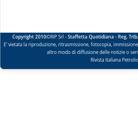
Copyright 2010
©RIP Srl -
Staffetta Quotidiana - Reg. Tri
E' vietata la riproduzione, ritrasmissione, fotocopia, immissione 
altro modo di diffusione delle notizie o ser
Rivista Italiana Petrol