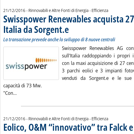
21/12/2016
- Rinnovabili e Altre Fonti di Energia - Efficienza
Swisspower Renewables acquista 27 
Italia da Sorgent.e
. Sottotitolo: La transazione prevede anche lo
. Pubblicata mercoledì 21 dicembre 2016 alle
La transazione prevede anche lo sviluppo di 8 nuove centrali
Swisspower Renewables AG con
sull'Italia raddoppiando i propri i
con la maxi acquisizione di 27 centr
3 parchi eolici e 3 impianti fotov
venduti da Sorgent.e e le sue 
capacità di 73 Mw.
Leggi tutta la notizia: 'Swisspower Renewables acquista
"Con...
21/12/2016
- Rinnovabili e Altre Fonti di Energia - Efficienza
Eolico, O&M “innovativo” tra Falck e