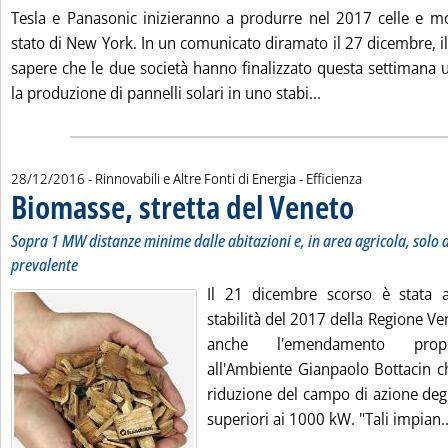
Tesla e Panasonic inizieranno a produrre nel 2017 celle e mod
stato di New York. In un comunicato diramato il 27 dicembre, il
sapere che le due società hanno finalizzato questa settimana 
Leggi tutta la not
la produzione di pannelli solari in uno stabi...
28/12/2016
- Rinnovabili e Altre Fonti di Energia - Efficienza
Biomasse, stretta del Veneto
. Sottotitolo: Sopra
. Pubblicata mercol
Sopra 1 MW distanze minime dalle abitazioni e, in area agricola, solo da
prevalente
Il 21 dicembre scorso è stata a
stabilità del 2017 della Regione Ve
anche l'emendamento propos
all'Ambiente Gianpaolo Bottacin c
riduzione del campo di azione deg
superiori ai 1000 kW. "Tali impian..