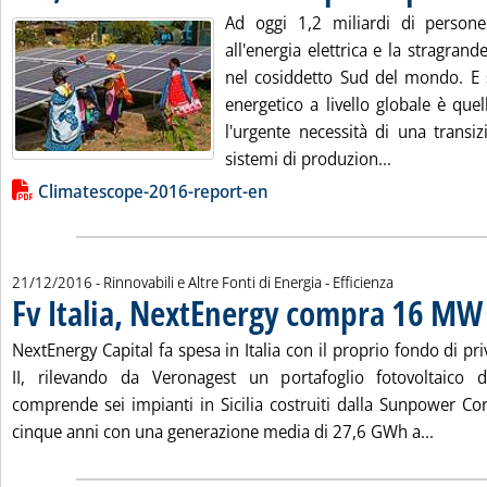
Ad oggi 1,2 miliardi di perso
all'energia elettrica e la stragran
nel cosiddetto Sud del mondo. E s
energetico a livello globale è que
l'urgente necessità di una transiz
Leggi tutta l
sistemi di produzion...
Lista allegati PDF alla notizia
Climatescope-2016-report-en
21/12/2016
- Rinnovabili e Altre Fonti di Energia - Efficienza
Fv Italia, NextEnergy compra 16 MW
.
NextEnergy Capital fa spesa in Italia con il proprio fondo di p
II, rilevando da Veronagest un portafoglio fotovoltaico
comprende sei impianti in Sicilia costruiti dalla Sunpower Cor
Leggi t
cinque anni con una generazione media di 27,6 GWh a...