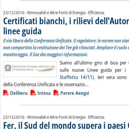
23/12/2016
- Rinnovabili e Altre Fonti di Energia - Efficienza
Certificati bianchi, i rilievi dell'Autor
linee guida
. Sottotitolo: Il via libera della Conferenza Unificata. Il regola
. Pubblicata venerdì 23 dicembre 2016 alle 9.1.
Il via libera della Conferenza Unificata. Il regolatore: le norme non sia
non comportino la restituzione dei Tee già rilasciati. Ampliare il ruolo
monitoraggio. Il Gse dia maggiori informazioni.
Siamo all'ultimo giro di boa per i
sulle nuove Linee guida per i C
Staffetta 14/11)
. Ieri sera sono i
Leggi tutta la notizia
della Conferenza Unificata e le osservazio...
Lista allegati PDF alla notizia
Delibera
Intesa
Parere Aeegsi
22/12/2016
- Rinnovabili e Altre Fonti di Energia - Efficienza
Fer, il Sud del mondo supera i paesi