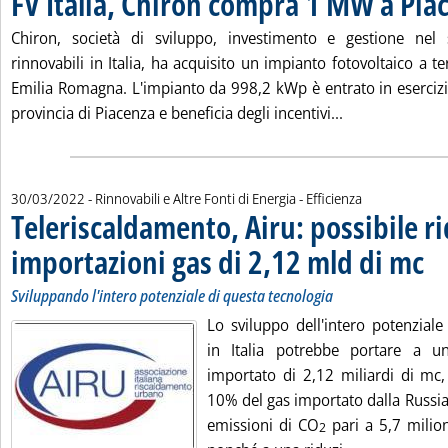
FV Italia, Chiron compra 1 MW a Pia
Chiron, società di sviluppo, investimento e gestione nel 
rinnovabili in Italia, ha acquisito un impianto fotovoltaico a 
Emilia Romagna. L'impianto da 998,2 kWp è entrato in esercizio
Leggi tutta la 
provincia di Piacenza e beneficia degli incentivi...
30/03/2022
- Rinnovabili e Altre Fonti di Energia - Efficienza
Teleriscaldamento, Airu: possibile r
importazioni gas di 2,12 mld di mc
. Sot
. Pub
Sviluppando l'intero potenziale di questa tecnologia
Lo sviluppo dell'intero potenziale
in Italia potrebbe portare a u
importato di 2,12 miliardi di mc, 
10% del gas importato dalla Russia
emissioni di CO
pari a 5,7 milion
2