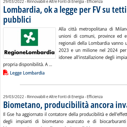
29/03/2022
- Rinnovabili e Altre Fonti di Energia - Efficienza
Lombardia, ok a legge per FV su tetti
pubblici
. Pubblicata martedì 29 marzo 2022 alle 16.48.
Alla città metropolitana di Mil
unioni di comuni, province ed en
regionali della Lombardia vanno u
2023 e un milione nel 2024 per 
idonee all'installazione degli impia
Leggi tutta la notizia: 'Lombardia, ok 
propria disponibilità. A ...
Lista allegati PDF alla notizia
Legge Lombardia
29/03/2022
- Rinnovabili e Altre Fonti di Energia - Efficienza
Biometano, producibilità ancora inv
Il Gse ha aggiornato il contatore della producibilità e dell'eff
degli impianti di biometano avanzato e di biocarburanti 