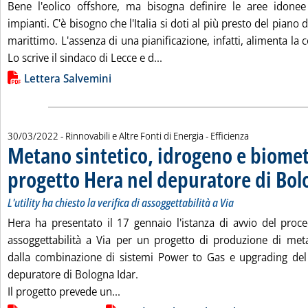
Bene l'eolico offshore, ma bisogna definire le aree idonee a
impianti. C'è bisogno che l'Italia si doti al più presto del piano 
marittimo. L'assenza di una pianificazione, infatti, alimenta la co
Leggi tutta la notizia: 'Eolico
Lo scrive il sindaco di Lecce e d...
Lista allegati PDF alla notizia
Lettera Salvemini
30/03/2022
- Rinnovabili e Altre Fonti di Energia - Efficienza
Metano sintetico, idrogeno e biomet
progetto Hera nel depuratore di Bo
L'utility ha chiesto la verifica di assoggettabilità a Via
Hera ha presentato il 17 gennaio l'istanza di avvio del proce
assoggettabilità a Via per un progetto di produzione di met
dalla combinazione di sistemi Power to Gas e upgrading del 
depuratore di Bologna Idar.
Leggi tutta la notizia: 'Metano sintet
Il progetto prevede un...