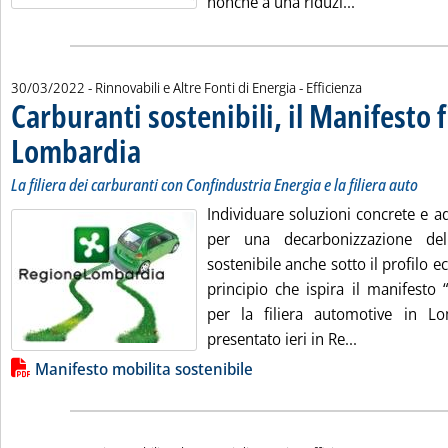
Leggi tutta l
nonché a una riduzi...
30/03/2022
- Rinnovabili e Altre Fonti di Energia - Efficienza
Carburanti sostenibili, il Manifesto 
Lombardia
. Sottotitolo: La filiera dei carburanti con Confindustria Energia e 
. Pubblicata mercoledì 30 marzo 2022 alle 8.31.
La filiera dei carburanti con Confindustria Energia e la filiera auto
Individuare soluzioni concrete e ad
per una decarbonizzazione del
sostenibile anche sotto il profilo e
principio che ispira il manifesto 
per la filiera automotive in Lo
Leggi tutta l
presentato ieri in Re...
Lista allegati PDF alla notizia
Manifesto mobilita sostenibile