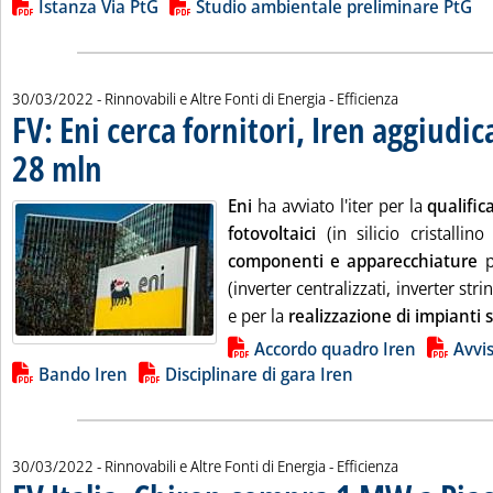
Lista allegati PDF alla notizia
Istanza Via PtG
Studio ambientale preliminare PtG
30/03/2022
- Rinnovabili e Altre Fonti di Energia - Efficienza
FV: Eni cerca fornitori, Iren aggiudi
28 mln
. Pubblicata mercoledì 30 marzo 2022 alle 13.23.
Eni
ha avviato l'iter per la
qualific
fotovoltaici
(in silicio cristallino
componenti e apparecchiature
p
(inverter centralizzati, inverter stri
e per la
realizzazione di impianti s
Lista allegati PDF alla notizia
Accordo quadro Iren
Avvis
Bando Iren
Disciplinare di gara Iren
30/03/2022
- Rinnovabili e Altre Fonti di Energia - Efficienza