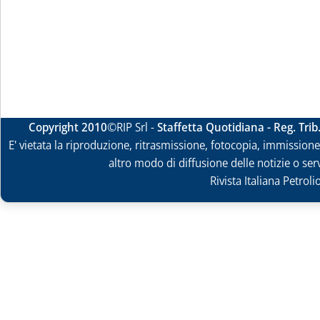
Copyright 2010
©RIP Srl -
Staffetta Quotidiana - Reg. Tri
E' vietata la riproduzione, ritrasmissione, fotocopia, immissione 
altro modo di diffusione delle notizie o ser
Rivista Italiana Petrol