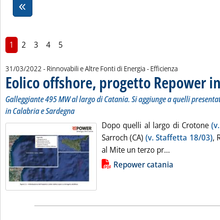
1
2
3
4
5
31/03/2022
- Rinnovabili e Altre Fonti di Energia - Efficienza
Eolico offshore, progetto Repower in 
Galleggiante 495 MW al largo di Catania. Si aggiunge a quelli presentat
in Calabria e Sardegna
Dopo quelli al largo di Crotone
(v
Sarroch (CA)
(v. Staffetta 18/03)
, 
Leggi tutta la 
al Mite un terzo pr...
Lista allegati PDF alla notizia
Repower catania