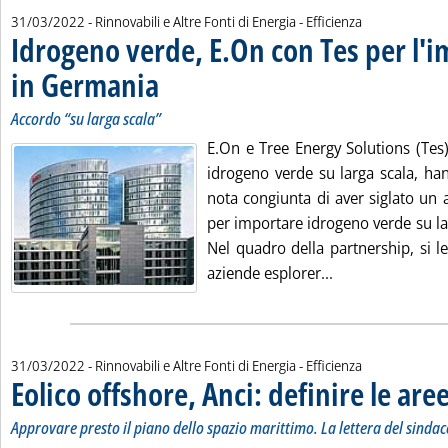
31/03/2022
- Rinnovabili e Altre Fonti di Energia - Efficienza
Idrogeno verde, E.On con Tes per l'
in Germania
. Sottotitolo: Accordo “su larga scala”
. Pubblicata giovedì 31 marzo 2022 alle 11.16.
Accordo “su larga scala”
E.On e Tree Energy Solutions (Tes)
idrogeno verde su larga scala, ha
nota congiunta di aver siglato un 
per importare idrogeno verde su la
Nel quadro della partnership, si l
Leggi tutta la n
aziende esplorer...
31/03/2022
- Rinnovabili e Altre Fonti di Energia - Efficienza
Eolico offshore, Anci: definire le are
Approvare presto il piano dello spazio marittimo. La lettera del sindac