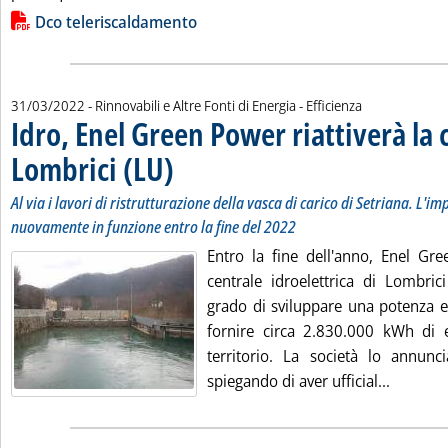
Lista allegati PDF alla notizia
Dco teleriscaldamento
31/03/2022
- Rinnovabili e Altre Fonti di Energia - Efficienza
Idro, Enel Green Power riattiverà la 
Lombrici (LU)
. Sottotitolo: Al via i lavori di ristrutturazione della va
. Pubblicata giovedì 31 marzo 2022 alle 11.17.
Al via i lavori di ristrutturazione della vasca di carico di Setriana. L'
nuovamente in funzione entro la fine del 2022
Entro la fine dell'anno, Enel Gre
centrale idroelettrica di Lombric
grado di sviluppare una potenza e
fornire circa 2.830.000 kWh di e
territorio. La società lo annun
Leggi tu
spiegando di aver ufficial...