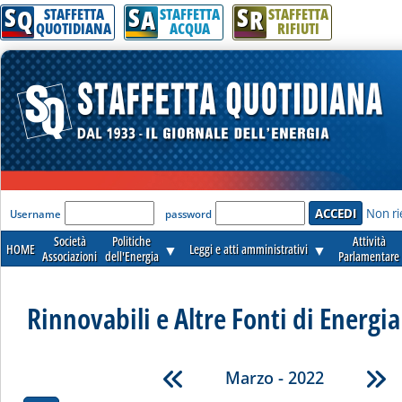
S
S
S
Q
A
R
STAFFETTA
STAFFETTA
STAFFETTA
QUOTIDIANA
ACQUA
RIFIUTI
'Modulo Login per accedere'
Non ri
Username
password
Società
Politiche
Attività
HOME
▼
Leggi e atti amministrativi
▼
Associazioni
dell'Energia
Parlamentare
Rinnovabili e Altre Fonti di Energia 
Marzo - 2022