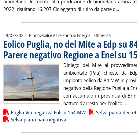
biometano. In merito alla produzione di biometano avanzato
Leggi tu
2022, risultano 16.207 Cic oggetto di ritiro da parte d...
29/03/2022
- Rinnovabili e Altre Fonti di Energia - Efficienza
Eolico Puglia, no del Mite a Edp su 
Parere negativo Regione a Enel su 
Diniego del Mite al provvedime
ambientale (Pau) chiesto da E
impianto eolico da 84 MW in provin
negativo della Regione Puglia a E
con accumulo in provincia di Brin
Legg
battute d'arresto per l'eolico ...
Lista allegati PDF alla notizia
Puglia Via negativa Eolico 154 MW
Selva piana decret
Selva piana pau negativa