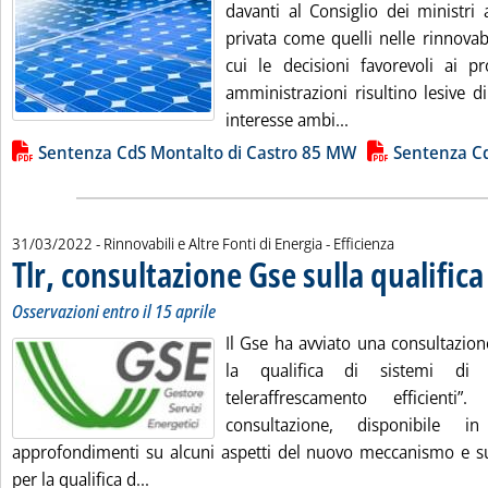
davanti al Consiglio dei ministri a
privata come quelli nelle rinnovabi
cui le decisioni favorevoli ai pr
amministrazioni risultino lesive di
Leggi tutta la not
interesse ambi...
Lista allegati PDF alla notizia
Sentenza CdS Montalto di Castro 85 MW
Sentenza C
31/03/2022
- Rinnovabili e Altre Fonti di Energia - Efficienza
Tlr, consultazione Gse sulla qualifica
Osservazioni entro il 15 aprile
Il Gse ha avviato una consultazion
la qualifica di sistemi di t
teleraffrescamento efficient
consultazione, disponibile in
approfondimenti su alcuni aspetti del nuovo meccanismo e su
Leggi tutta la notizia: 'Tlr, consultazione Gs
per la qualifica d...