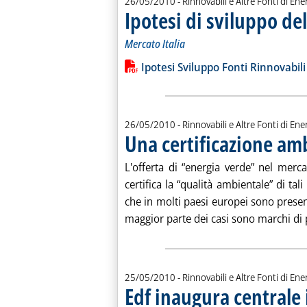
26/05/2010
- Rinnovabili e Altre Fonti di Ener
Ipotesi di sviluppo del
Mercato Italia
Leggi tutta la notizia: 'Ipotesi di svil
Lista allegati PDF alla notiz
Ipotesi Sviluppo Fonti Rinnovabili
26/05/2010
- Rinnovabili e Altre Fonti di Ener
Una certificazione amb
L'offerta di “energia verde” nel merc
certifica la “qualità ambientale” di ta
che in molti paesi europei sono prese
maggior parte dei casi sono marchi di p
25/05/2010
- Rinnovabili e Altre Fonti di Ener
Edf inaugura centrale 