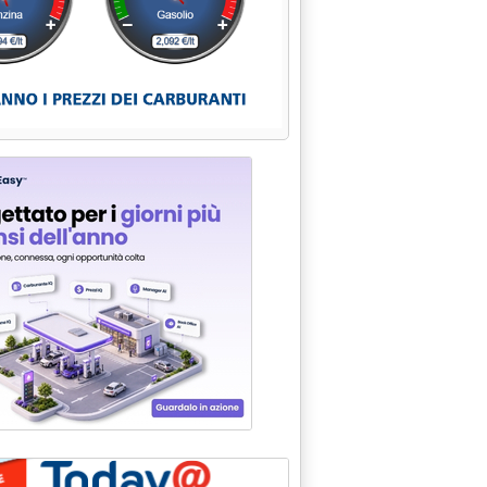
.48.
idro'