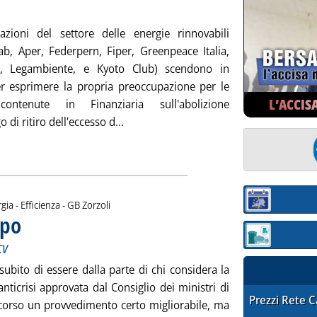
azioni del settore delle energie rinnovabili
ab, Aper, Federpern, Fiper, Greenpeace Italia,
ia, Legambiente, e Kyoto Club) scendono in
 esprimere la propria preoccupazione per le
L’ACCIS
ontenute in Finanziaria sull'abolizione
Leggi tutta la notizia: 'Rinnovabili, a
o di ritiro dell'eccesso d...
di:
Sezione:
gia - Efficienza -
GB Zorzoli
ppo
. Sottotitolo: Stop alla green economy con la norma sui CV
. Pubblicata venerdì 28 maggio 2010 alle 14.46.
Sezione: quotaz
CV
ubito di essere dalla parte di chi considera la
ticrisi approvata dal Consiglio dei ministri di
STAFFETTA PRE
Prezzi Rete 
corso un provvedimento certo migliorabile, ma