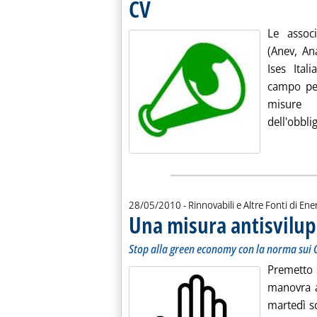
CV
. Pubblicata lunedì 31 maggio 2010 alle 14.41.
Le associ
(Anev, An
Ises Ital
campo per
misure c
dell'obblig
28/05/2010
- Rinnovabili e Altre Fonti di Ener
Una misura antisvilu
Stop alla green economy con la norma sui 
Premetto s
manovra an
martedì s