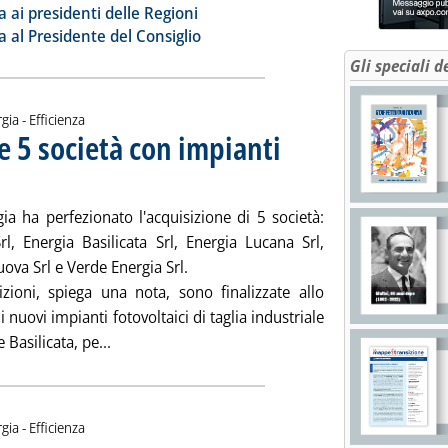
ia
a ai presidenti delle Regioni
a al Presidente del Consiglio
Gli speciali d
gia - Efficienza
e 5 società con impianti
aggio 2010 alle 14.55.
ia ha perfezionato l'acquisizione di 5 società:
rl, Energia Basilicata Srl, Energia Lucana Srl,
ova Srl e Verde Energia Srl.
izioni, spiega una nota, sono finalizzate allo
i nuovi impianti fotovoltaici di taglia industriale
Leggi tutta la notizia: 'Ternienergia, acquisite
 Basilicata, pe...
gia - Efficienza
. Pubblicata lunedì 24 maggio 2010 alle 14.54.