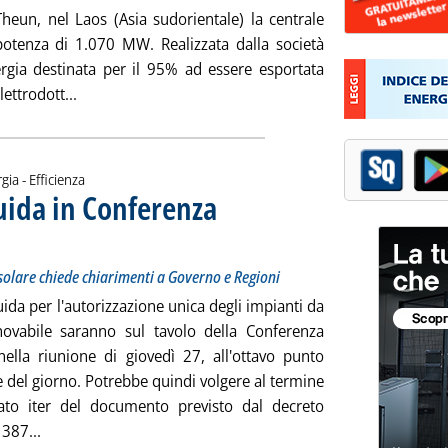
heun, nel Laos (Asia sudorientale) la centrale
potenza di 1.070 MW. Realizzata dalla società
ergia destinata per il 95% ad essere esportata
Leggi tutta la notizia: 'Edf inaugura centrale idro ne
lettrodott...
gia - Efficienza
guida in Conferenza
er il Conto energia. Assosolare chiede chiarimenti a Governo e Regioni
010 alle 10.54.
osolare chiede chiarimenti a Governo e Regioni
uida per l'autorizzazione unica degli impianti da
novabile saranno sul tavolo della Conferenza
 nella riunione di giovedì 27, all'ottavo punto
e del giorno. Potrebbe quindi volgere al termine
liato iter del documento previsto dal decreto
Leggi tutta la notizia: 'Rinnovabili, le linee guida in Con
 387...