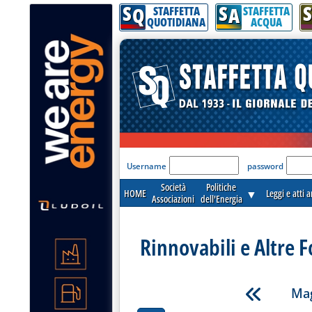
S
S
S
Q
A
STAFFETTA
STAFFETTA
QUOTIDIANA
ACQUA
'Modulo Login per acceder
Username
password
Società
Politiche
HOME
▼
Leggi e atti 
Associazioni
dell'Energia
Rinnovabili e Altre F
Mag