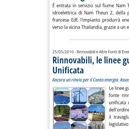
È entrata in servizio sul fiume Nam T
idroelettrica di Nam Theun 2, della 
francese Edf, l'impianto produrrà en
verso la vicina Thailandia, grazie a un e
25/05/2010
- Rinnovabili e Altre Fonti di Ener
Rinnovabili, le linee 
Unificata
. Sottotitolo: Ancora un rinvio p
. Pubblicata martedì 25 maggio 2
Ancora un rinvio per il Conto energia. Ass
Le linee g
fonte rin
unificata
dell'ordin
il travag
legislativo