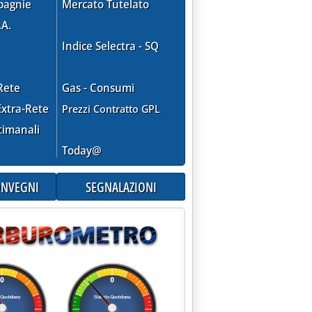
pagnie
Mercato Tutelato
.A.
Indice Selectra - SQ
Rete
Gas - Consumi
xtra-Rete
Prezzi Contratto GPL
timanali
Today@
CONVEGNI
SEGNALAZIONI
aximpianto fotovoltaico'