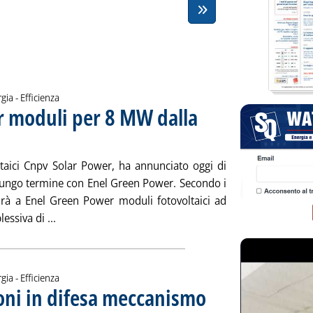
gia - Efficienza
r moduli per 8 MW dalla
ggio 2010 alle 16.2.
ltaici Cnpv Solar Power, ha annunciato oggi di
a lungo termine con Enel Green Power. Secondo i
irà a Enel Green Power moduli fotovoltaici ad
Leggi tutta la notizia: 'Fv, a Enel Green Power mod
essiva di ...
gia - Efficienza
ioni in difesa meccanismo