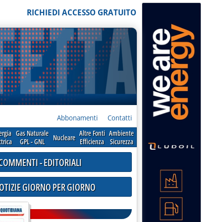
RICHIEDI ACCESSO GRATUITO
Abbonamenti
Contatti
ergia
Gas Naturale
Altre Fonti
Ambiente
Nucleare
ttrica
GPL - GNL
Efficienza
Sicurezza
COMMENTI - EDITORIALI
NOTIZIE GIORNO PER GIORNO