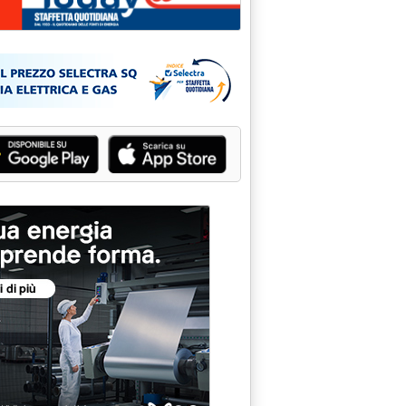
l Laos'
ferenza Unificata'