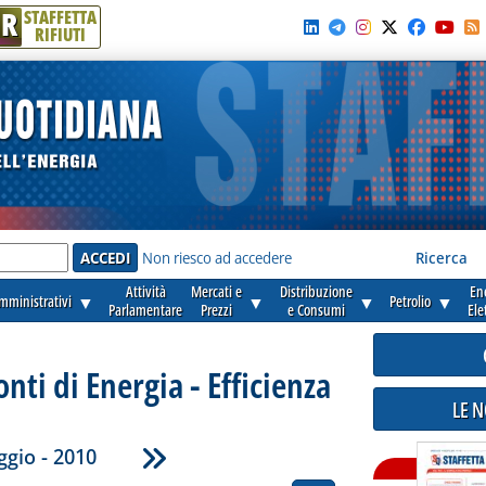
R
STAFFETTA
RIFIUTI
e'
Non riesco ad accedere
Ricerca
Attività
Mercati e
Distribuzione
En
amministrativi
▼
▼
▼
Petrolio
▼
Parlamentare
Prezzi
e Consumi
Ele
onti di Energia - Efficienza
LE 
gio - 2010