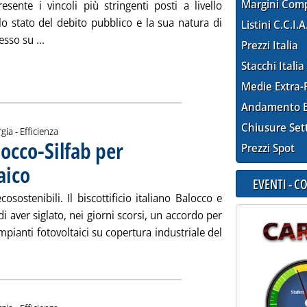
Margini Com
esente i vincoli più stringenti posti a livello
lo stato del debito pubblico e la sua natura di
Listini C.C.I.A
Leggi tutta la notizia: 'Una misura antisviluppo'
so su ...
Prezzi Italia
Stacchi Italia
Medie Extra-
Andamento E
Chiusure Set
gia - Efficienza
occo-Silfab per
Prezzi Spot
aico
. Pubblicata giovedì 27 maggio 2010 alle 14.36.
EVENTI - 
sostenibili. Il biscottificio italiano Balocco e
 aver siglato, nei giorni scorsi, un accordo per
mpianti fotovoltaici su copertura industriale del
Leggi tutta la notizia: 'Piemonte, accordo Balocco-Silfab per m