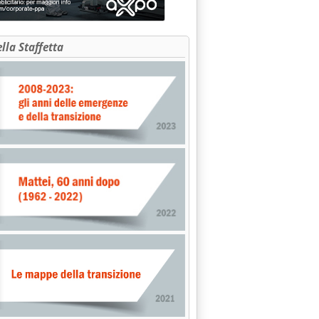
ella Staffetta
 5 società con impianti per 55 MWp'