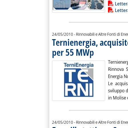
Lista allegati PDF alla notiz
Letter
Letter
24/05/2010
- Rinnovabili e Altre Fonti di Ener
Ternienergia, acquisit
per 55 MWp
. Pubblicata lunedì 24 m
Ternienerg
Rinnova S
Energia Nu
Le acquis
sviluppo d
in Molise e
24/05/2010
- Rinnovabili e Altre Fonti di Ener