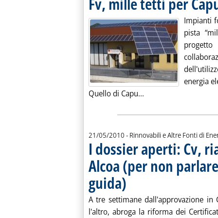
Fv, mille tetti per Cap
Impianti f
pista “mi
progett
collabora
dell'util
energia ele
Leggi tutta la notizia:
Quello di Capu...
21/05/2010
- Rinnovabili e Altre Fonti di Ener
I dossier aperti: Cv, r
Alcoa (per non parlare
guida)
. Pubblicata venerdì 21 maggio 2010 al
A tre settimane dall'approvazione in C
l'altro, abroga la riforma dei Certific