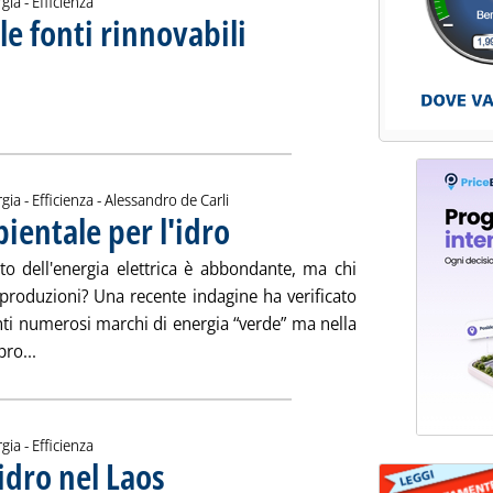
gia - Efficienza
le fonti rinnovabili
. Sottotitolo: Mercato Italia
. Pubblicata mercoledì 26 maggio 2010 alle 13
uppo delle fonti rinnovabili'
ia
di:
gia - Efficienza -
Alessandro de Carli
ientale per l'idro
. Pubblicata mercoledì 26 maggio 2010 alle 10.27.
ato dell'energia elettrica è abbondante, ma chi
li produzioni? Una recente indagine ha verificato
nti numerosi marchi di energia “verde” ma nella
Leggi tutta la notizia: 'Una certificazione ambientale per l'
ro...
gia - Efficienza
idro nel Laos
. Pubblicata martedì 25 maggio 2010 alle 14.49.