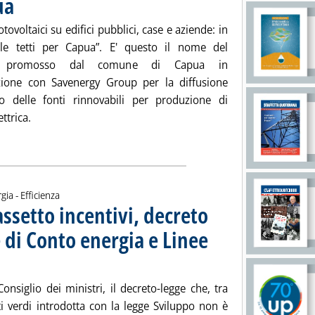
ua
otovoltaici su edifici pubblici, case e aziende: in
lle tetti per Capua”. E' questo il nome del
o promosso dal comune di Capua in
zione con Savenergy Group per la diffusione
izzo delle fonti rinnovabili per produzione di
ttrica.
 'Fv, mille tetti per Capua'
gia - Efficienza
iassetto incentivi, decreto
 di Conto energia e Linee
le 14.48.
onsiglio dei ministri, il decreto-legge che, tra
ati verdi introdotta con la legge Sviluppo non è