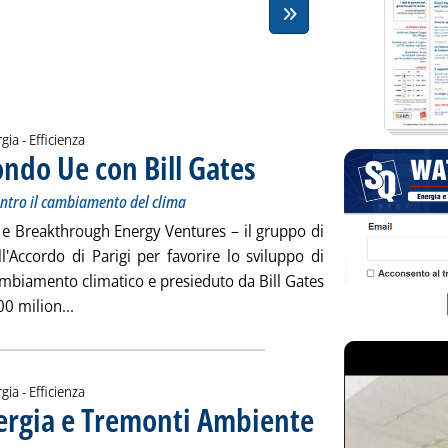
gia - Efficienza
fondo Ue con Bill Gates
. Sottotitolo: 100 milioni per lo svilupp
. Pubblicata venerdì 31 maggio 2019 all
contro il cambiamento del clima
 Breakthrough Energy Ventures – il gruppo di
ll'Accordo di Parigi per favorire lo sviluppo di
ambiamento climatico e presieduto da Bill Gates
Leggi tutta la notizia: 'Fer e innovazione, il fondo Ue
0 milion...
gia - Efficienza
nergia e Tremonti Ambiente
ovedì 30 maggio 2019 alle 15.55.