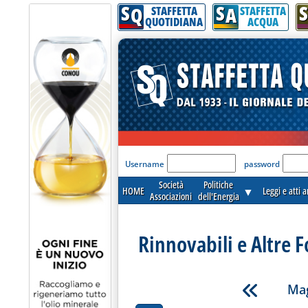
S
S
S
Q
A
STAFFETTA
STAFFETTA
QUOTIDIANA
ACQUA
'Modulo Login per acceder
Username
password
Società
Politiche
HOME
▼
Leggi e atti 
Associazioni
dell'Energia
Rinnovabili e Altre F
Mag