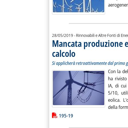
aerogenera
28/05/2019
- Rinnovabili e Altre Fonti di Ener
Mancata produzione eo
calcolo
. Sottotitolo: Si applicherà retroattiv
. Pubblicata martedì 28 maggio 2019 a
Si applicherà retroattivamente dal primo
Con la de
ha rivisto
IA, di cui
5/10, uti
eolica. L'
della form
Lista allegati PDF alla notiz
195-19