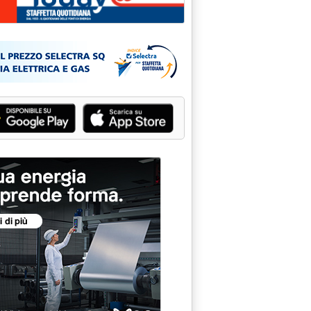
erion in Emilia Romagna '
mula di calcolo'