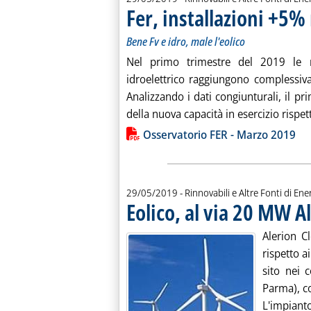
Fer, installazioni +5%
Bene Fv e idro, male l'eolico
Nel primo trimestre del 2019 le nu
idroelettrico raggiungono complessi
Analizzando i dati congiunturali, il p
della nuova capacità in esercizio rispett
Lista allegati PDF alla notiz
Osservatorio FER - Marzo 2019
29/05/2019
- Rinnovabili e Altre Fonti di Ener
Eolico, al via 20 MW 
Alerion C
rispetto ai
sito nei 
Parma), c
L'impian