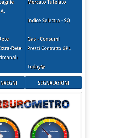
pagnie
Mercato Tutelato
 Veneto per impianti Fv'
.A.
Indice Selectra - SQ
Rete
Gas - Consumi
xtra-Rete
Prezzi Contratto GPL
timanali
Today@
CONVEGNI
SEGNALAZIONI
oduzione di moduli in Italia'