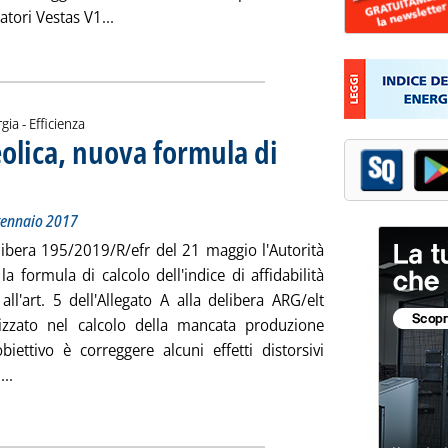
Leggi tutta la notizia: 'Eolico, al via 20 MW Al
tori Vestas V1...
gia - Efficienza
lica, nuova formula di
amente dal primo gennaio 2017
lle 11.46.
 gennaio 2017
libera 195/2019/R/efr del 21 maggio l'Autorità
 la formula di calcolo dell'indice di affidabilità
 all'art. 5 dell'Allegato A alla delibera ARG/elt
lizzato nel calcolo della mancata produzione
obiettivo è correggere alcuni effetti distorsivi
Leggi tutta la notizia: 'Mancata produzione eolica, nuova for
...
ia