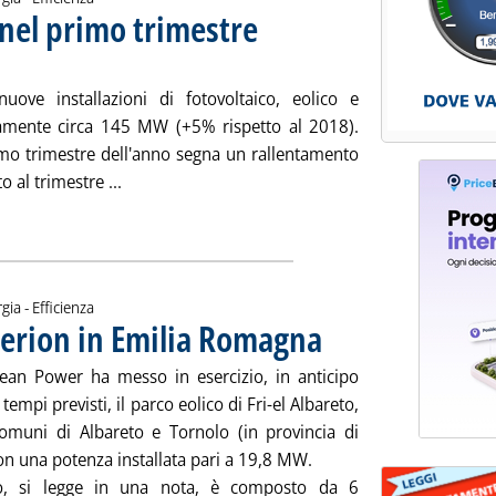
 nel primo trimestre
. Sottotitolo: Bene Fv e idro, male l'eolico
. Pubblicata mercoledì 29 maggio 2019 alle 1
ove installazioni di fotovoltaico, eolico e
vamente circa 145 MW (+5% rispetto al 2018).
rimo trimestre dell'anno segna un rallentamento
Leggi tutta la notizia: 'Fer, installazioni +5% ne
o al trimestre ...
ia
gia - Efficienza
Alerion in Emilia Romagna
. Pubblicata mercoledì 29 maggio
lean Power ha messo in esercizio, in anticipo
 tempi previsti, il parco eolico di Fri-el Albareto,
comuni di Albareto e Tornolo (in provincia di
on una potenza installata pari a 19,8 MW.
to, si legge in una nota, è composto da 6