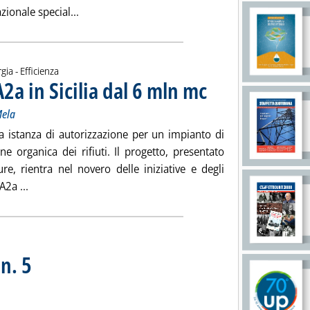
Leggi tutta la notizia: 'Fv Italia, Eos e Renerg
onale special...
gia - Efficienza
a in Sicilia dal 6 mln mc
. Sottotitolo: Nell'area della c
. Pubblicata venerdì 24 maggio
Mela
na istanza di autorizzazione per un impianto di
e organica dei rifiuti. Il progetto, presentato
re, rientra nel novero delle iniziative e degli
Leggi tutta la notizia: 'Biometano, progetto A2a in Sicilia
A2a ...
n. 5
. Sottotitolo: Periodico di notizie dei combustibili solidi
. Pubblicata venerdì 24 maggio 2019 alle 15.27.