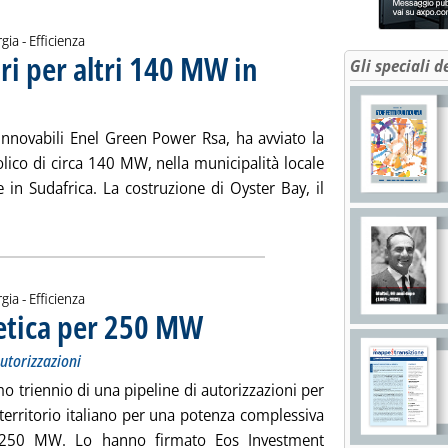
gia - Efficienza
ori per altri 140 MW in
Gli speciali d
019 alle 17.27.
 rinnovabili Enel Green Power Rsa, ha avviato la
lico di circa 140 MW, nella municipalità locale
 in Sudafrica. La costruzione di Oyster Bay, il
Leggi tutta la notizia: 'Eolico, Egp avvia i lavori per altri 140 M
gia - Efficienza
getica per 250 MW
. Sottotitolo: Accordo per lo sviluppo di una pipeline
. Pubblicata lunedì 27 maggio 2019 alle 10.49.
autorizzazioni
o triennio di una pipeline di autorizzazioni per
l territorio italiano per una potenza complessiva
 250 MW. Lo hanno firmato Eos Investment