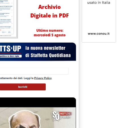
Archivio
Digitale in PDF
Ultimo numero:
mercoledì 5 agosto
o di tecnologia contro il cambiamento del clima
e 11.22.
 con Bill Gates'