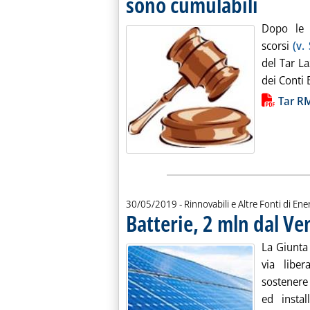
sono cumulabili
Dopo le c
scorsi
(v.
del Tar La
dei Conti 
Lista allegati PDF alla notiz
Tar R
30/05/2019
- Rinnovabili e Altre Fonti di Ener
Batterie, 2 mln dal Ve
La Giunta
via libe
sostenere 
ed insta