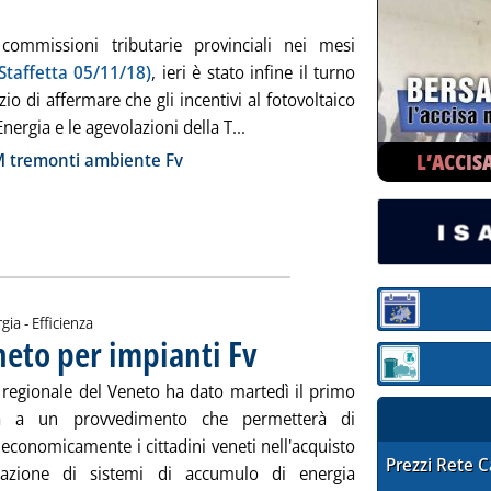
ommissioni tributarie provinciali nei mesi
 Staffetta 05/11/18)
, ieri è stato infine il turno
zio di affermare che gli incentivi al fotovoltaico
Leggi tutta la notizia: 'Fv, pe
Energia e le agevolazioni della T...
ia
L’ACCIS
M tremonti ambiente Fv
Sezione:
gia - Efficienza
neto per impianti Fv
. Pubblicata giovedì 30 maggio 2019 alle 11.
Sezione: quotaz
 regionale del Veneto ha dato martedì il primo
ra a un provvedimento che permetterà di
economicamente i cittadini veneti nell'acquisto
STAFFETTA PRE
Prezzi Rete 
llazione di sistemi di accumulo di energia