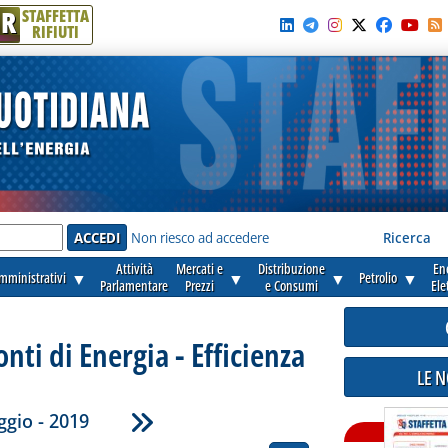
R
STAFFETTA
RIFIUTI
e'
Non riesco ad accedere
Ricerca
Attività
Mercati e
Distribuzione
En
amministrativi
▼
▼
▼
Petrolio
▼
Parlamentare
Prezzi
e Consumi
Ele
onti di Energia - Efficienza
LE 
gio - 2019