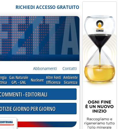
RICHIEDI ACCESSO GRATUITO
Abbonamenti
Contatti
ergia
Gas Naturale
Altre Fonti
Ambiente
Nucleare
ttrica
GPL - GNL
Efficienza
Sicurezza
COMMENTI - EDITORIALI
NOTIZIE GIORNO PER GIORNO