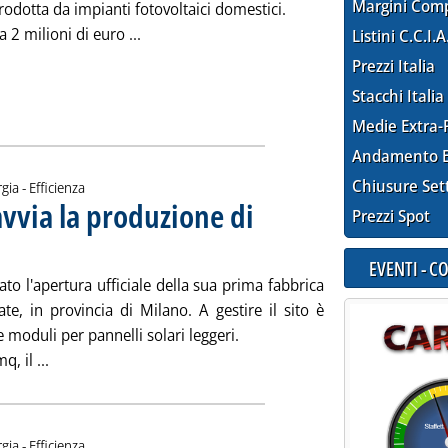
Margini Com
prodotta da impianti fotovoltaici domestici.
Leggi tutta la notizia: 'Batterie, 2 mln dal
a 2 milioni di euro ...
Listini C.C.I.A
Prezzi Italia
Stacchi Italia
Medie Extra-
Andamento E
Chiusure Set
gia - Efficienza
avvia la produzione di
Prezzi Spot
oledì 29 maggio 2019 alle 18.43.
EVENTI - 
to l'apertura ufficiale della sua prima fabbrica
ate, in provincia di Milano. A gestire il sito è
 moduli per pannelli solari leggeri.
Leggi tutta la notizia: 'Fv, l'inglese Verditek avvia la pr
, il ...
gia - Efficienza