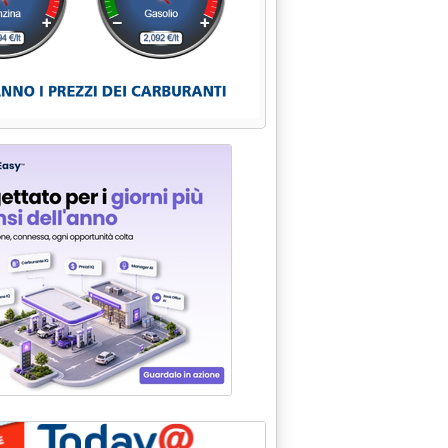
8.20.
l primo trimestre'
 2019 alle 12.1.