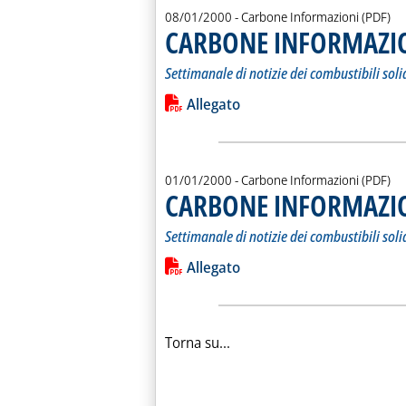
08/01/2000
- Carbone Informazioni (PDF)
CARBONE INFORMAZI
Settimanale di notizie dei combustibili soli
Leggi tutta la notizia: 'CARBONE I
Lista allegati PDF alla notiz
Allegato
01/01/2000
- Carbone Informazioni (PDF)
CARBONE INFORMAZI
Settimanale di notizie dei combustibili soli
Leggi tutta la notizia: 'CARBONE I
Lista allegati PDF alla notiz
Allegato
Torna su...