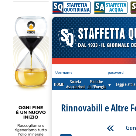
S
S
S
Q
A
STAFFETTA
STAFFETTA
QUOTIDIANA
ACQUA
'Modulo Login per acceder
Username
password
Società
Politiche
HOME
▼
Leggi e atti 
Associazioni
dell'Energia
Rinnovabili e Altre F
Gen