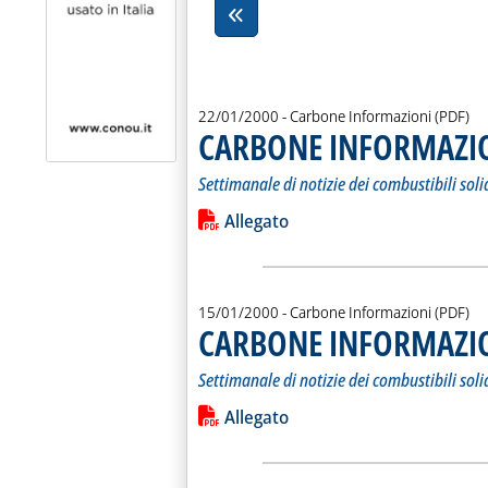
22/01/2000
- Carbone Informazioni (PDF)
CARBONE INFORMAZI
Settimanale di notizie dei combustibili soli
Leggi tutta la notizia: 'CARBONE I
Lista allegati PDF alla notiz
Allegato
15/01/2000
- Carbone Informazioni (PDF)
CARBONE INFORMAZI
Settimanale di notizie dei combustibili soli
Leggi tutta la notizia: 'CARBONE I
Lista allegati PDF alla notiz
Allegato