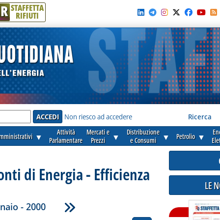
R
STAFFETTA
RIFIUTI
e'
Non riesco ad accedere
Ricerca
Attività
Mercati e
Distribuzione
En
amministrativi
▼
▼
▼
Petrolio
▼
Parlamentare
Prezzi
e Consumi
Ele
onti di Energia - Efficienza
LE 
naio - 2000