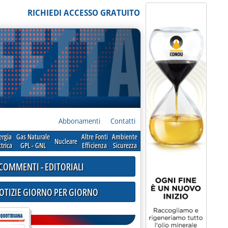
RICHIEDI ACCESSO GRATUITO
Abbonamenti
Contatti
ergia
Gas Naturale
Altre Fonti
Ambiente
Nucleare
ttrica
GPL - GNL
Efficienza
Sicurezza
COMMENTI - EDITORIALI
NOTIZIE GIORNO PER GIORNO