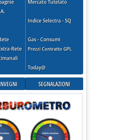
pagnie
Mercato Tutelato
.A.
Indice Selectra - SQ
Rete
Gas - Consumi
xtra-Rete
Prezzi Contratto GPL
timanali
Today@
CONVEGNI
SEGNALAZIONI