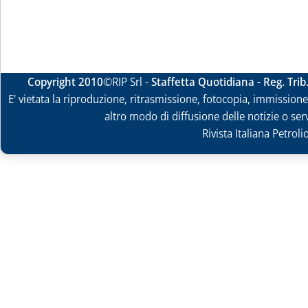
Copyright 2010
©RIP Srl -
Staffetta Quotidiana - Reg. Tri
E' vietata la riproduzione, ritrasmissione, fotocopia, immissione 
altro modo di diffusione delle notizie o ser
Rivista Italiana Petrol