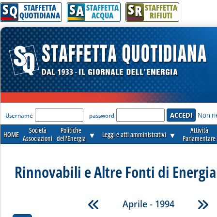
S
S
S
Q
A
R
STAFFETTA
STAFFETTA
STAFFETTA
QUOTIDIANA
ACQUA
RIFIUTI
'Modulo Login per accedere'
Non ri
Username
password
Società
Politiche
Attività
HOME
▼
Leggi e atti amministrativi
▼
Associazioni
dell'Energia
Parlamentare
Rinnovabili e Altre Fonti di Energia 
Aprile - 1994