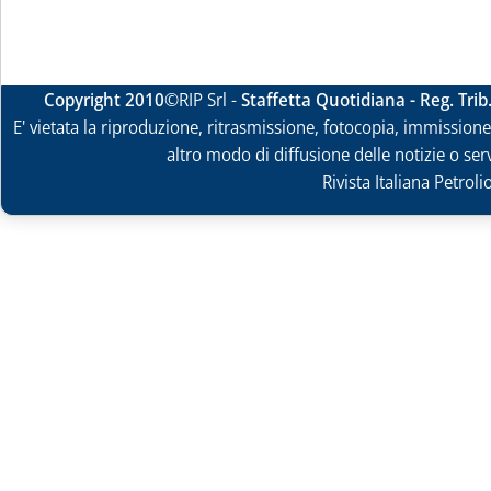
Copyright 2010
©RIP Srl -
Staffetta Quotidiana - Reg. Tri
E' vietata la riproduzione, ritrasmissione, fotocopia, immissione 
altro modo di diffusione delle notizie o ser
Rivista Italiana Petrol