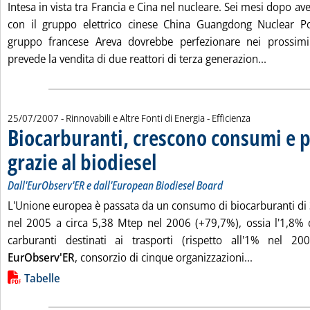
Intesa in vista tra Francia e Cina nel nucleare. Sei mesi dopo av
con il gruppo elettrico cinese China Guangdong Nuclear Po
gruppo francese Areva dovrebbe perfezionare nei prossimi 
Leggi tut
prevede la vendita di due reattori di terza generazion...
25/07/2007
- Rinnovabili e Altre Fonti di Energia - Efficienza
Biocarburanti, crescono consumi e 
grazie al biodiesel
. Sottotitolo: Dall'EurObserv'ER e dall'Europe
. Pubblicata mercoledì 25 luglio 2007 alle 15.3
Dall'EurObserv'ER e dall'European Biodiesel Board
L'Unione europea è passata da un consumo di biocarburanti di 3
nel 2005 a circa 5,38 Mtep nel 2006 (+79,7%), ossia l'1,8% 
carburanti destinati ai trasporti (rispetto all'1% nel 20
Leggi tutta
EurObserv'ER
, consorzio di cinque organizzazioni...
Lista allegati PDF alla notizia
Tabelle