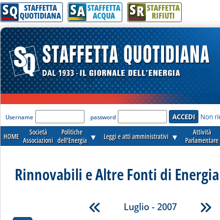
S
S
S
Q
A
R
STAFFETTA
STAFFETTA
STAFFETTA
QUOTIDIANA
ACQUA
RIFIUTI
'Modulo Login per accedere'
Non ri
Username
password
Società
Politiche
Attività
HOME
▼
Leggi e atti amministrativi
▼
Associazioni
dell'Energia
Parlamentare
Rinnovabili e Altre Fonti di Energia 
Luglio - 2007