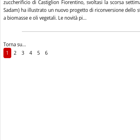
zuccherificio di Castiglion Fiorentino, svoltasi la scorsa sett
Sadam) ha illustrato un nuovo progetto di riconversione dello s
Leggi tutta la notizia: 
a biomasse e oli vegetali. Le novità pi...
Torna su...
1
2
3
4
5
6