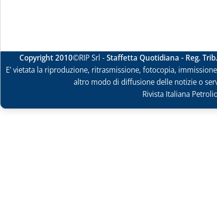
Copyright 2010
©RIP Srl -
Staffetta Quotidiana - Reg. Tri
E' vietata la riproduzione, ritrasmissione, fotocopia, immissione 
altro modo di diffusione delle notizie o ser
Rivista Italiana Petrol