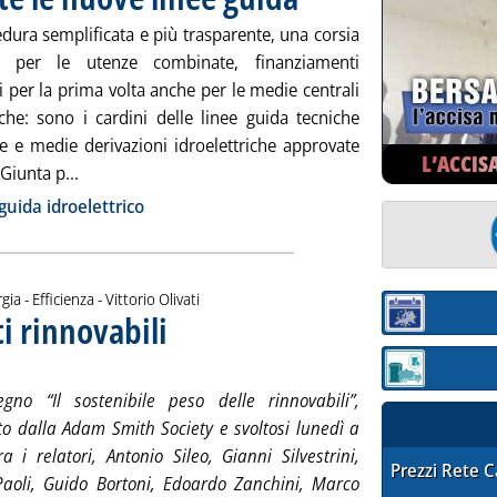
dura semplificata e più trasparente, una corsia
ria per le utenze combinate, finanziamenti
 per la prima volta anche per le medie centrali
iche: sono i cardini delle linee guida tecniche
le e medie derivazioni idroelettriche approvate
L’ACCIS
Leggi tutta la notizia: 'Idro Bolzano, approvate le nu
 Giunta p...
ia
guida idroelettrico
di:
gia - Efficienza -
Vittorio Olivati
ti rinnovabili
Sezione:
. Sottotitolo: Il convegno della Adam Smith Society
. Pubblicata venerdì 25 settembre 2015 alle 16.3.
Sezione: quotaz
gno “Il sostenibile peso delle rinnovabili”,
to dalla Adam Smith Society e svoltosi lunedì a
a i relatori, Antonio Sileo, Gianni Silvestrini,
STAFFETTA PRE
Prezzi Rete 
Paoli, Guido Bortoni, Edoardo Zanchini, Marco