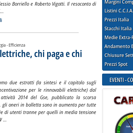
Margini Com
lessio Borriello e Roberto Vigotti. Il resoconto di
Listini C.C.I.A
Leggi tutta la notizia: 'Le nuove vie delle fonti rinnovabili'
...
ia
Prezzi Italia
li
Stacchi Italia
Medie Extra-
gia - Efficienza
Andamento E
lettriche, chi paga e chi
Chiusure Set
15 alle 15.58.
Prezzi Spot
EVENTI - 
mo due estratti (la sintesi e il capitolo sugli
ncentivazione per le rinnovabili elettriche) dal
attività 2014 del Gse, pubblicato la scorsa
 gli oneri in bolletta sono in aumento per tutte
ie di utenti tranne per quelli in media tensione
Leggi tutta la notizia: 'Incentivi rinnovabili elettriche, chi p
kW
...
ia