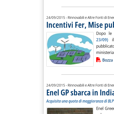
24/09/2015
- Rinnovabili e Altre Fonti di Ener
Incentivi Fer, Mise pu
Dopo le a
23/09)
il
pubblicat
ministerial
Lista allegati PDF alla notiz
Bozza
24/09/2015
- Rinnovabili e Altre Fonti di Ener
Enel GP sbarca in Indi
Acquisita una quota di maggioranza di BLP En
Enel Gree