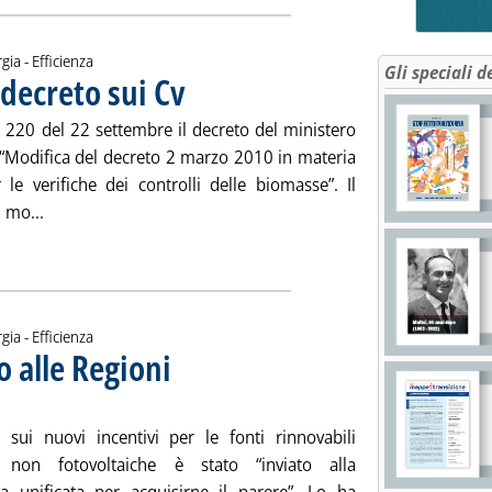
gia - Efficienza
Gli speciali d
decreto sui Cv
. Pubblicata mercoledì 23 settembre 2015 alle 10.54.
n. 220 del 22 settembre il decreto del ministero
5 “Modifica del decreto 2 marzo 2010 in materia
 le verifiche dei controlli delle biomasse”. Il
Leggi tutta la notizia: 'Biomasse, in Gazzetta decreto sui 
 mo...
ia
gia - Efficienza
to alle Regioni
. Sottotitolo: Il testo inviato dal Mise alla Conferenza
. Pubblicata mercoledì 23 settembre 2015 alle 10.45.
o sui nuovi incentivi per le fonti rinnovabili
he non fotovoltaiche è stato “inviato alla