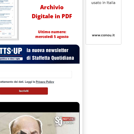
Archivio
Digitale in PDF
Ultimo numero:
mercoledì 5 agosto
ogazine degli incentivi dal 1° gennaio 2016
ttembre 2015 alle 9.1.
a: 'Fer, chiarimenti Gse su misura energia prodotta'
5 alle 16.6.