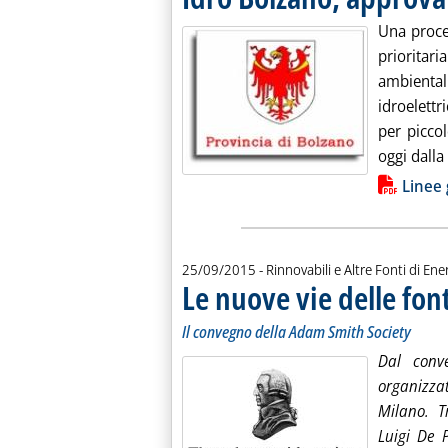
Una proce
priorita
ambientali
idroelettr
per picco
oggi dalla
Lista allegati PDF alla notiz
Linee 
25/09/2015
- Rinnovabili e Altre Fonti di Ener
Le nuove vie delle fon
Il convegno della Adam Smith Society
Dal conve
organizza
Milano. Tr
Luigi De 