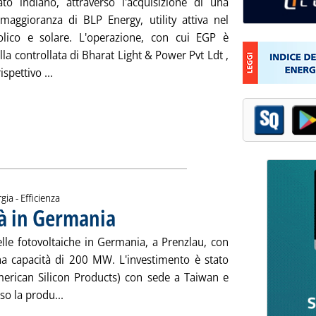
to indiano, attraverso l'acquisizione di una
maggioranza di BLP Energy, utility attiva nel
olico e solare. L'operazione, con cui EGP è
lla controllata di Bharat Light & Power Pvt Ldt ,
Leggi tutta la notizia: 'Enel GP sbarca in India'
ispettivo ...
gia - Efficienza
rà in Germania
. Pubblicata mercoledì 23 settembre 2015 alle 11.7.
elle fotovoltaiche in Germania, a Prenzlau, con
a capacità di 200 MW. L'investimento è stato
erican Silicon Products) con sede a Taiwan e
Leggi tutta la notizia: 'Fv, Aleo Solar produrrà in
so la produ...