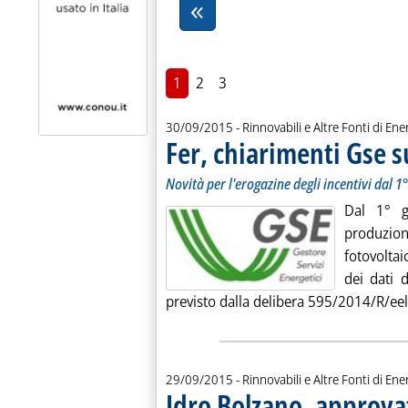
1
2
3
30/09/2015
- Rinnovabili e Altre Fonti di Ener
Fer, chiarimenti Gse 
Novità per l'erogazine degli incentivi dal 
Dal 1° g
produzion
fotovolta
dei dati 
previsto dalla delibera 595/2014/R/eel d
29/09/2015
- Rinnovabili e Altre Fonti di Ener
Idro Bolzano, approva