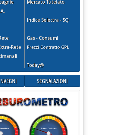
pagnie
Mercato Tutelato
.A.
Indice Selectra - SQ
Rete
Gas - Consumi
xtra-Rete
Prezzi Contratto GPL
timanali
Today@
CONVEGNI
SEGNALAZIONI
aga e chi incassa'