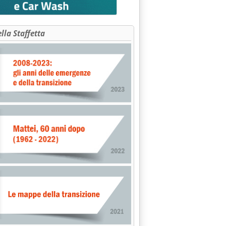
ella Staffetta
Cv'