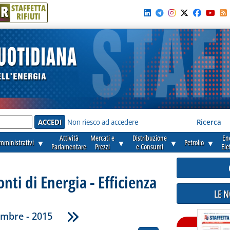
R
STAFFETTA
RIFIUTI
e'
Non riesco ad accedere
Ricerca
Attività
Mercati e
Distribuzione
En
amministrativi
▼
▼
▼
Petrolio
▼
Parlamentare
Prezzi
e Consumi
Ele
onti di Energia - Efficienza
LE 
embre - 2015