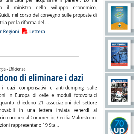
a unificata per acquisirne il parere”. Lo ha
to il ministro dello Sviluppo economico,
Guidi, nel corso del convegno sulle proposte di
Leggi tutta la notizia: 'Incentivi Fer, il 
ria per la riforma del ...
ia
r Regioni
Lettera
gia - Efficienza
dono di eliminare i dazi
. Pubblicata martedì 22 settembre 
e i dazi compensativi e anti-dumping sulle
oni in Europa di celle e moduli fotovoltaici
 quanto chiedono 21 associazioni del settore
novabili in una lettera inviata venerdì al
io europeo al Commercio, Cecilia Malmström.
Leggi tutta la notizia: 'Fv, produtto
zioni rappresentano 19 Sta...