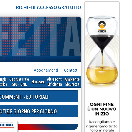
RICHIEDI ACCESSO GRATUITO
Abbonamenti
Contatti
ergia
Gas Naturale
Altre Fonti
Ambiente
Nucleare
ttrica
GPL - GNL
Efficienza
Sicurezza
COMMENTI - EDITORIALI
NOTIZIE GIORNO PER GIORNO