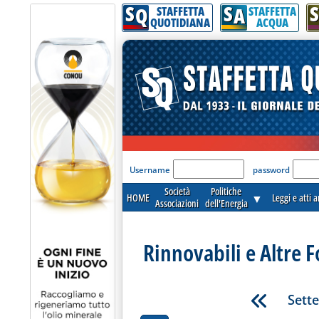
S
S
S
Q
A
STAFFETTA
STAFFETTA
QUOTIDIANA
ACQUA
'Modulo Login per acceder
Username
password
Società
Politiche
HOME
▼
Leggi e atti 
Associazioni
dell'Energia
Rinnovabili e Altre F
Sett