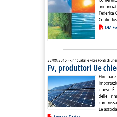
Conferenz
annuncia
Federica 
Confindust
Lista allegati PDF alla notiz
DM Fe
22/09/2015
- Rinnovabili e Altre Fonti di Ener
Fv, produttori Ue chie
Eliminar
importazi
cinesi. È
delle rin
commissar
Le associa