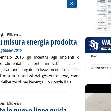
gia - Efficienza
su misura energia prodotta
. Sottotitolo: Novità per l'er
. Pubblicata mercoledì 30 se
1° gennaio 2016
ennaio 2016 gli incentivi agli impianti di
e alimentati da fonti rinnovabili, inclusi i
ici, saranno erogati esclusivamente sulla base
di misura trasmessi dal gestore di rete, come
Leggi tutta la notizi
ell'Autorità per l'energia. Lo ricorda il Gs...
gia - Efficienza
te le nuove linee guida
. Pubblicata martedì 29 settembre 201