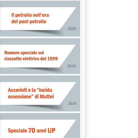
decreto alle Regioni'
2015 alle 17.47.
ri Ue chiedono di eliminare i dazi'