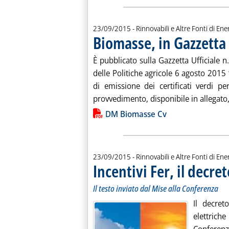
23/09/2015
- Rinnovabili e Altre Fonti di Ener
Biomasse, in Gazzetta 
È pubblicato sulla Gazzetta Ufficiale 
delle Politiche agricole 6 agosto 201
di emissione dei certificati verdi per
provvedimento, disponibile in allegato,
Lista allegati PDF alla notiz
DM Biomasse Cv
23/09/2015
- Rinnovabili e Altre Fonti di Ener
Incentivi Fer, il decre
Il testo inviato dal Mise alla Conferenza
Il decret
elettric