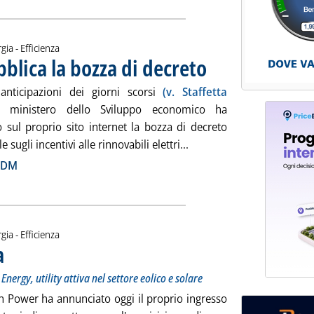
gia - Efficienza
bblica la bozza di decreto
. Pubblicata giovedì 24 settembr
nticipazioni dei giorni scorsi
(v. Staffetta
 ministero dello Sviluppo economico ha
o sul proprio sito internet la bozza di decreto
Leggi tutta la notizia: 'I
e sugli incentivi alle rinnovabili elettri...
ia
 DM
gia - Efficienza
a
. Sottotitolo: Acquisita una quota di maggioranza di BLP Energy, utility attiva nel settore eolic
. Pubblicata giovedì 24 settembre 2015 alle 12.14.
ergy, utility attiva nel settore eolico e solare
n Power ha annunciato oggi il proprio ingresso