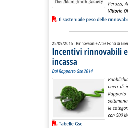
Peruzzi, A
Vittorio Ol
Lista allegati PDF alla notiz
Il sostenibile peso delle rinnovabi
25/09/2015
- Rinnovabili e Altre Fonti di Ener
Incentivi rinnovabili e
incassa
. Sottotitolo: Dal Rapporto Gse 2014
. Pubblicata venerdì 25 settembre 20
Dal Rapporto Gse 2014
Pubblichia
oneri di i
Rapporto 
settimana.
le categor
con 500 
Lista allegati PDF alla notiz
Tabelle Gse