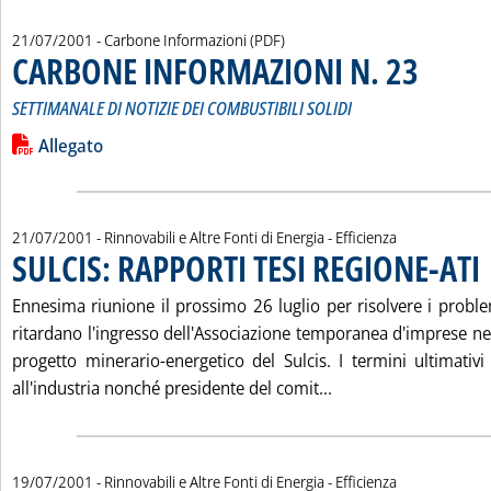
21/07/2001
- Carbone Informazioni (PDF)
CARBONE INFORMAZIONI N. 23
. Sottotitolo
. Pubblicata s
SETTIMANALE DI NOTIZIE DEI COMBUSTIBILI SOLIDI
Leggi tutta la notizia: 'CARBONE INFORMAZIONI N. 23'
Lista allegati PDF alla notizia
Allegato
21/07/2001
- Rinnovabili e Altre Fonti di Energia - Efficienza
SULCIS: RAPPORTI TESI REGIONE-ATI
. 
Ennesima riunione il prossimo 26 luglio per risolvere i proble
ritardano l'ingresso dell'Associazione temporanea d'imprese nel
progetto minerario-energetico del Sulcis. I termini ultimativi 
Leggi tutta la notiz
all'industria nonché presidente del comit...
19/07/2001
- Rinnovabili e Altre Fonti di Energia - Efficienza