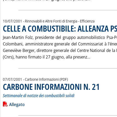
10/07/2001
- Rinnovabili e Altre Fonti di Energia - Efficienza
CELLE A COMBUSTIBILE: ALLEANZA P
Jean-Martin Folz, presidente del gruppo automobilistico Psa-P
Colombani, amministratore generale del Commissariat à l'éne
Geneviève Berger, direttore generale del Centre National de la
Leggi tutta l
(Cnrs), hanno firmato il 27 giugno, alla presenz...
07/07/2001
- Carbone Informazioni (PDF)
CARBONE INFORMAZIONI N. 21
. Sottotitolo: 
. Pubblicata s
Settimanale di notizie dei combustibili solidi
Leggi tutta la notizia: 'CARBONE INFORMAZIONI N. 21'
Lista allegati PDF alla notizia
Allegato