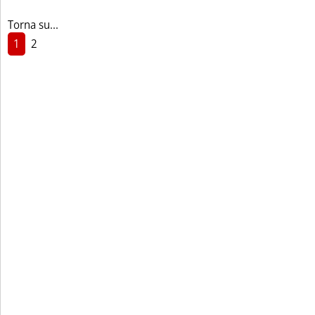
Torna su...
1
2