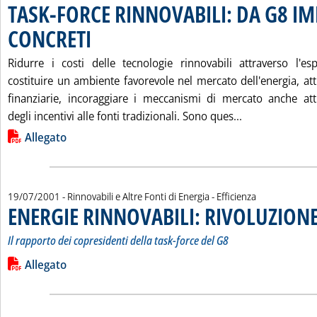
TASK-FORCE RINNOVABILI: DA G8 I
CONCRETI
. Pubblicata giovedì 19 luglio 2001 alle 16.19.
Ridurre i costi delle tecnologie rinnovabili attraverso l'e
costituire un ambiente favorevole nel mercato dell'energia, at
finanziarie, incoraggiare i meccanismi di mercato anche att
Leggi tutta l
degli incentivi alle fonti tradizionali. Sono ques...
Lista allegati PDF alla notizia
Allegato
19/07/2001
- Rinnovabili e Altre Fonti di Energia - Efficienza
ENERGIE RINNOVABILI: RIVOLUZIONE
Il rapporto dei copresidenti della task-force del G8
Leggi tutta la notizia: 'ENERGIE RINNOVABILI: RIVOLUZIONE
Lista allegati PDF alla notizia
Allegato