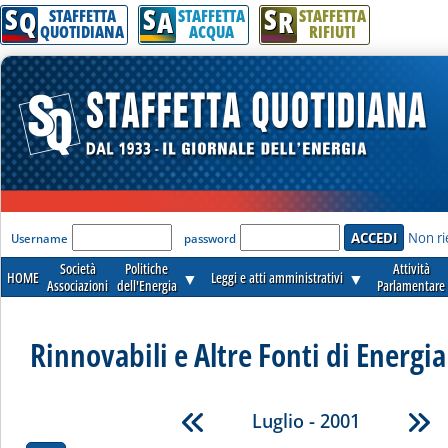
S
S
S
Q
A
R
STAFFETTA
STAFFETTA
STAFFETTA
QUOTIDIANA
ACQUA
RIFIUTI
'Modulo Login per accedere'
Non ri
Username
password
Società
Politiche
Attività
HOME
▼
Leggi e atti amministrativi
▼
Associazioni
dell'Energia
Parlamentare
Rinnovabili e Altre Fonti di Energia 
Luglio - 2001