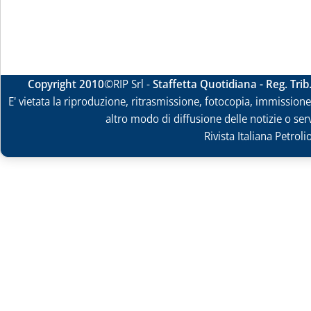
Copyright 2010
©RIP Srl -
Staffetta Quotidiana - Reg. Tri
E' vietata la riproduzione, ritrasmissione, fotocopia, immissione 
altro modo di diffusione delle notizie o ser
Rivista Italiana Petrol