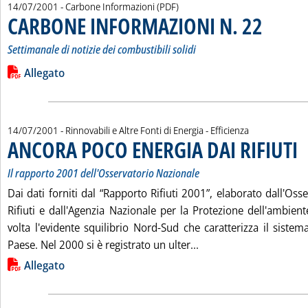
14/07/2001
- Carbone Informazioni (PDF)
CARBONE INFORMAZIONI N. 22
. Sottotitolo: 
. Pubblicata s
Settimanale di notizie dei combustibili solidi
Leggi tutta la notizia: 'CARBONE INFORMAZIONI N. 22'
Lista allegati PDF alla notizia
Allegato
14/07/2001
- Rinnovabili e Altre Fonti di Energia - Efficienza
ANCORA POCO ENERGIA DAI RIFIUTI
. S
. P
Il rapporto 2001 dell'Osservatorio Nazionale
Dai dati forniti dal “Rapporto Rifiuti 2001”, elaborato dall'Oss
Rifiuti e dall'Agenzia Nazionale per la Protezione dell'ambie
volta l'evidente squilibrio Nord-Sud che caratterizza il sistema
Leggi tutta la notizi
Paese. Nel 2000 si è registrato un ulter...
Lista allegati PDF alla notizia
Allegato