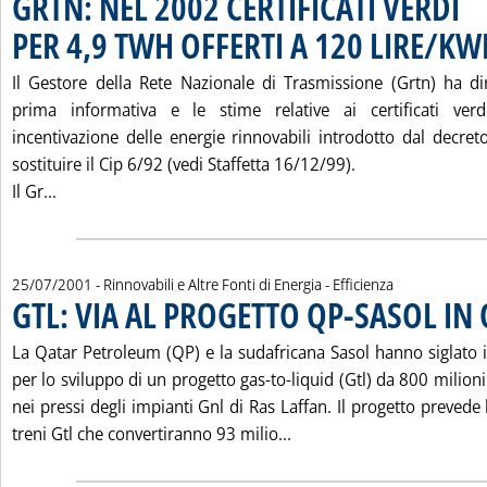
GRTN: NEL 2002 CERTIFICATI VERDI
PER 4,9 TWH OFFERTI A 120 LIRE/KW
Il Gestore della Rete Nazionale di Trasmissione (Grtn) ha di
prima informativa e le stime relative ai certificati ver
incentivazione delle energie rinnovabili introdotto dal decre
sostituire il Cip 6/92 (vedi Staffetta 16/12/99).
Leggi tutta la notizia: 'GRTN: NEL 2002 CERTIFICATI V
Il Gr...
25/07/2001
- Rinnovabili e Altre Fonti di Energia - Efficienza
GTL: VIA AL PROGETTO QP-SASOL IN
La Qatar Petroleum (QP) e la sudafricana Sasol hanno siglato i
per lo sviluppo di un progetto gas-to-liquid (Gtl) da 800 milioni
nei pressi degli impianti Gnl di Ras Laffan. Il progetto prevede 
Leggi tutta la notizia: 
treni Gtl che convertiranno 93 milio...