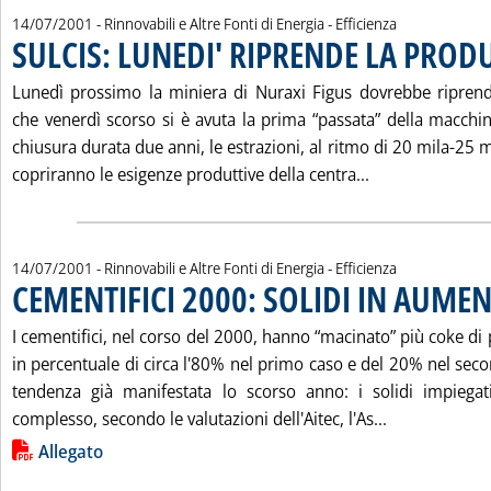
14/07/2001
- Rinnovabili e Altre Fonti di Energia - Efficienza
SULCIS: LUNEDI' RIPRENDE LA PROD
Lunedì prossimo la miniera di Nuraxi Figus dovrebbe ripren
che venerdì scorso si è avuta la prima “passata” della macchi
chiusura durata due anni, le estrazioni, al ritmo di 20 mila-25 m
Leggi tutta la
copriranno le esigenze produttive della centra...
14/07/2001
- Rinnovabili e Altre Fonti di Energia - Efficienza
CEMENTIFICI 2000: SOLIDI IN AUME
I cementifici, nel corso del 2000, hanno “macinato” più coke di 
in percentuale di circa l'80% nel primo caso e del 20% nel s
tendenza già manifestata lo scorso anno: i solidi impiega
Leggi tutta 
complesso, secondo le valutazioni dell'Aitec, l'As...
Lista allegati PDF alla notizia
Allegato